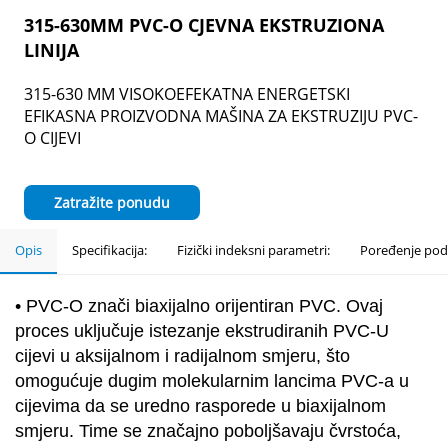
315-630MM PVC-O CJEVNA EKSTRUZIONA
LINIJA
315-630 MM VISOKOEFEKATNA ENERGETSKI
EFIKASNA PROIZVODNA MAŠINA ZA EKSTRUZIJU PVC-
O CIJEVI
Zatražite ponudu
Opis
Specifikacija:
Fizički indeksni parametri:
Poređenje poda
•
PVC-O znači biaxijalno orijentiran PVC. Ovaj
proces uključuje istezanje ekstrudiranih PVC-U
cijevi u aksijalnom i radijalnom smjeru, što
omogućuje dugim molekularnim lancima PVC-a u
cijevima da se uredno rasporede u biaxijalnom
smjeru. Time se značajno poboljšavaju čvrstoća,