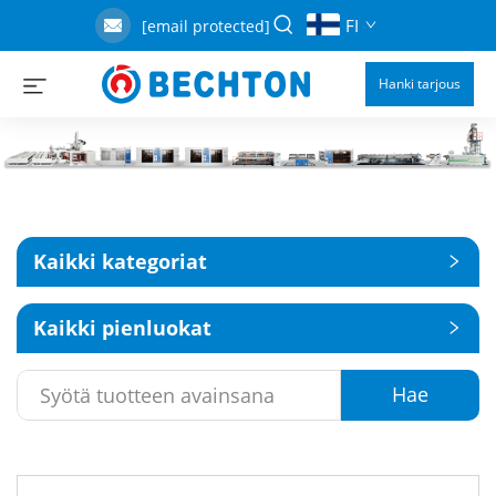
FI
[email protected]
Hanki tarjous
Kaikki kategoriat
Kaikki pienluokat
Hae