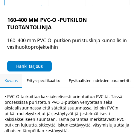
160-400 MM PVC-O -PUTKILON
TUOTANTOLINJA
160–400 mm PVC-O -putkien puristuslinja kunnallisiin
vesihuoltoprojekteihin
Hanki tarjous
Kuvaus
Eritysspecifikaatio:
Fysikaalisten indeksien parametrit:
• PVC-O tarkoittaa kaksiakselisesti orientoitua PVC:tä. Tässä
prosessissa puristetun PVC-U-putken venytetään sekä
aksiaalisuunnassa että säteittäissuunnassa, jolloin PVC:n
pitkät molekyylketjut järjestäytyvät järjestelmällisesti
kaksiakseliseen suuntaan. Tämä parantaa merkittävästi PVC-
putkien lujuutta, sitkeyttä, iskunkestävyyttä, väsymislujuutta ja
alhaisen lämpötilan kestävyyttä.