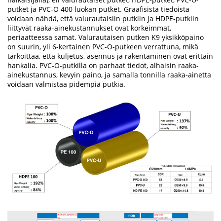
putket ja PVC-O 400 luokan putket. Graafisista tiedoista
voidaan nähdä, että valurautaisiin putkiin ja HDPE-putkiin
liittyvät raaka-ainekustannukset ovat korkeimmat,
periaatteessa samat. Valurautaisen putken K9 yksikköpaino
on suurin, yli 6-kertainen PVC-O-putkeen verrattuna, mikä
tarkoittaa, että kuljetus, asennus ja rakentaminen ovat erittäin
hankalia. PVC-O-putkilla on parhaat tiedot, alhaisin raaka-
ainekustannus, kevyin paino, ja samalla tonnilla raaka-ainetta
voidaan valmistaa pidempiä putkia.