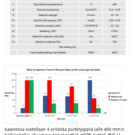
Kaaviossa luetellaan 4 erilaista putkityyppiä (alle 400 mm:n
halkaisijalla), eli valurautaiset putket, HDPE-putket, PVC-U-