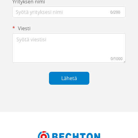
Yrityksen nimi
0/200
Viesti
0/1000
Lähetä