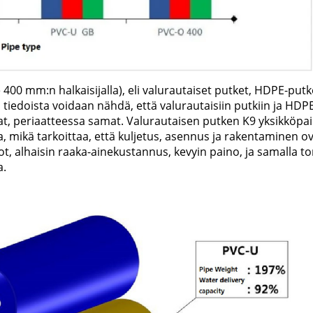
e 400 mm:n halkaisijalla), eli valurautaiset putket, HDPE-putk
 tiedoista voidaan nähdä, että valurautaisiin putkiin ja HDP
at, periaatteessa samat. Valurautaisen putken K9 yksikköpa
, mikä tarkoittaa, että kuljetus, asennus ja rakentaminen o
ot, alhaisin raaka-ainekustannus, kevyin paino, ja samalla to
a.