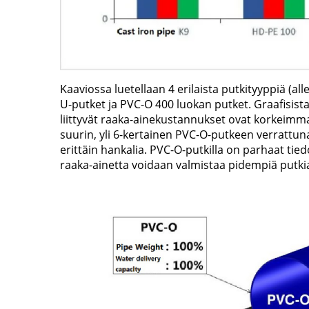
Kaaviossa luetellaan 4 erilaista putkityyppiä (all
U-putket ja PVC-O 400 luokan putket. Graafisista
liittyvät raaka-ainekustannukset ovat korkeimm
suurin, yli 6-kertainen PVC-O-putkeen verrattuna
erittäin hankalia. PVC-O-putkilla on parhaat tied
raaka-ainetta voidaan valmistaa pidempiä putki