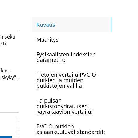
Kuvaus
än sekä
Määritys
sti
Fysikaalisten indeksien
parametrit:
tkien
Tietojen vertailu PVC-O-
uskykyä.
putkien ja muiden
putkistojen välillä
Taipuisan
putkistohydraulisen
käyräkaavion vertailu:
PVC-O-putkien
asiaankuuluvat standardit: