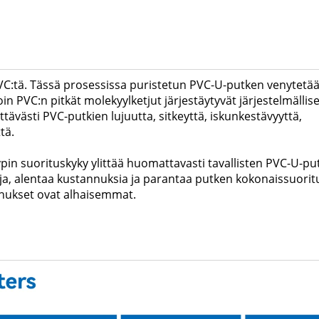
 PVC:tä. Tässä prosessissa puristetun PVC-U-putken venytetä
in PVC:n pitkät molekyylketjut järjestäytyvät järjestelmällise
ävästi PVC-putkien lujuutta, sitkeyttä, iskunkestävyyttä,
tä.
pin suorituskyky ylittää huomattavasti tavallisten PVC-U-pu
ja, alentaa kustannuksia ja parantaa putken kokonaissuorit
nnukset ovat alhaisemmat.