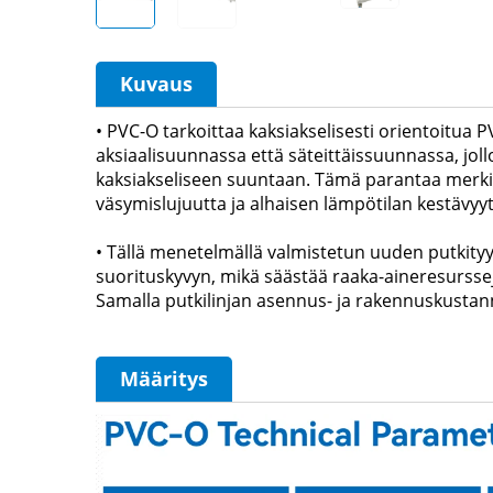
Kuvaus
• PVC-O tarkoittaa kaksiakselisesti orientoitua
aksiaalisuunnassa että säteittäissuunnassa, jollo
kaksiakseliseen suuntaan. Tämä parantaa merkitt
väsymislujuutta ja alhaisen lämpötilan kestävyyt
• Tällä menetelmällä valmistetun uuden putkityy
suorituskyvyn, mikä säästää raaka-aineresursse
Samalla putkilinjan asennus- ja rakennuskusta
Määritys