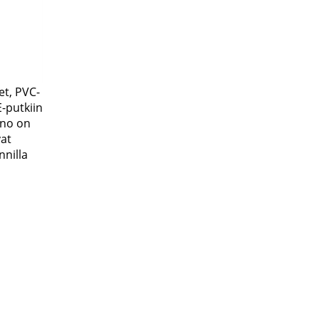
et, PVC-
E-putkiin
ino on
vat
nnilla