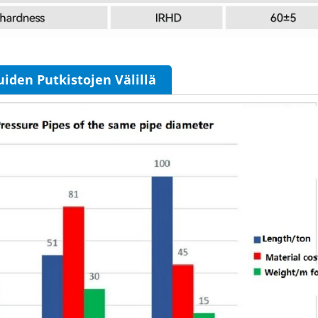
uiden Putkistojen Välillä