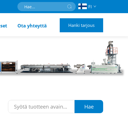
FI
Hanki tarjous
set
Ota yhteyttä
Hae