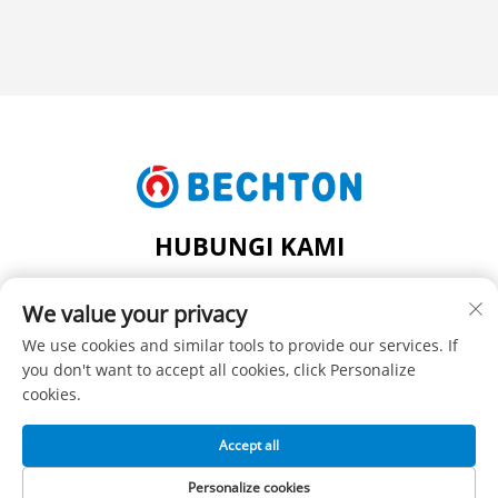
HUBUNGI KAMI
Add: NO.206, JIFU ROAD, FENGHUANG TOWN,
We value your privacy
ZHANGJIAGANG CITY, JIANGSU PROVINCE, CHINA
Tel:
+86-13962240078
We use cookies and similar tools to provide our services. If
you don't want to accept all cookies, click Personalize
Surel:
[email protected]
cookies.
Accept all
Hak Cipta © SUZHOU BECHTON PLASTIC MACHINERY CO.,
LTD -
Kebijakan Privasi
Personalize cookies