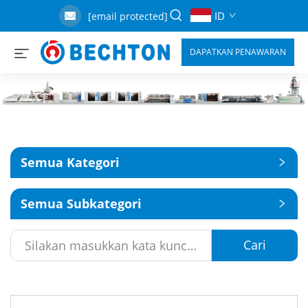
ID
[email protected]
DAPATKAN PENAWARAN
Semua Kategori
Semua Subkategori
Cari