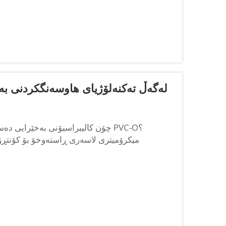
رێگەی دروستکردنی پایپی PVC-O لەگەڵ تەکنەلۆژیای هاوسەنگکرد
چۆن کالیبراسیۆنی بەخێرایی دەستبە
میکرۆمیتری لاسەری ڕاستەوخۆ بۆ کۆنتڕۆڵ
میکرۆمیترەکانی لاسەری ڕاستەوخۆ بە شێوەیەکی جار