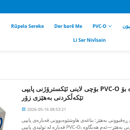
یۆن
PVC-O
Der barê Me
Rûpela Sereke
Li Ser Nivîsain
بۆچی لاینی ئێکسترۆژنی پایپی PVC-O دەستکەوتی سەرەکی بەرز دەگەڕێتەوە بۆ
تێکەڵکردنی بەهێزی زۆر
2026-05-16 08:53:21
ی بەهێز: بناغەی هاوشێوەبوونی قەبارەی پایپی PVC-O بۆ دەستکەوتی هاوشێوەبوونی
قەبارە لە تولیدی پایپی PVC-O، سەرەتا دەست پێدەکات لە پرۆسەکردنی ڕەقبوونی بەهێز—ئەم هەنگاوە