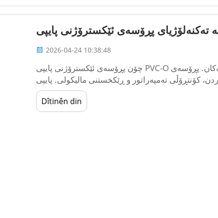
2026-04-24 10:38:48
چۆن پڕۆسەی ئێکسترۆژنی پایپی PVC-O کار دەکات: پڕۆسەی سەرەکی و ئامرازە گرنگەکان. پڕۆسەی
 کۆنتڕۆڵی تەمپەراتور و ڕێکخستنی مالیکولی. پایپی PVC-O
Dîtinên din