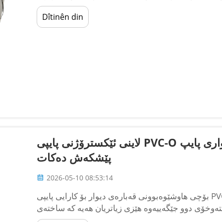
Dîtinên din
لاینی ئێکسترۆژنی پایپی PVC-O کە تەواوی هاوشێوەبوونی قەبارەی دیواری پایپ
پێشکەش دەکات
2026-05-10 08:53:14
بۆچی هاوشێوەبوونی قەبارەی دیوار بۆ کارایی پایپی PVC-O گرنگە پایپەکانی PVC-Oriented (PVC-O)
و جێگەییەوە هێزی زیاتریان هەیە کە ساختەی PVC لە ئەوەندەی مالیکولی
دەسوێزێت. ئەم سوێزینە کەیفییەتی زیاتر دەبەخشن...