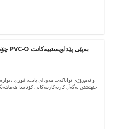
چۆن ب
جێهێشتن لەگەڵ کاربەکارییەکانی کۆتاییدا هەماهەن
لە پێداویستییەکانی کاربەکاری بەسترابێت—هیچ ستانداردێکی گشتی بەکار ناچێت. وا...