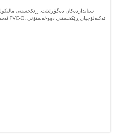
ئەستۆنی
بە شێوەیەکی بنەڕەتی کارایی تیوبی PVC-O زیاد دەکات بە ڕێکخستنی...