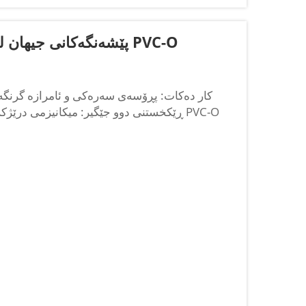
پێشەنگەکانی جیهان لە تەکنەلۆژیای پڕۆسەی ئێکسترۆژنی پایپی PVC-O
ڕێکخستنی دوو جێگیر: میکانیزمی درێژکردن،
(پۆلیڤینیل کلۆرایدی ڕێکخراو) بە بەکارهێنانی ڕێکخستنی دوو جێگیر دروست دەکرێت...