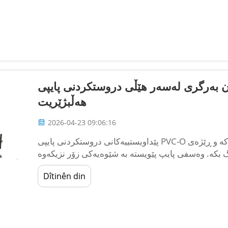
ەرگری لەسەر هێڵی دروستکردنی پایپی PVC-O بەپێی پێداویستییەکانت
هەڵبژێریت
2026-04-23 09:06:16
پێداویستییەکانی دروستکردنی پایپی PVC-O و ئەمڕۆژی تواناکەت مەودای پایپ، قوڕی دیوارەکە و ڕێژەی
گ بکە. وەسفی پایپ پێویستە بە شێوەیەکی زۆر نزیکەوە
Dîtinên din