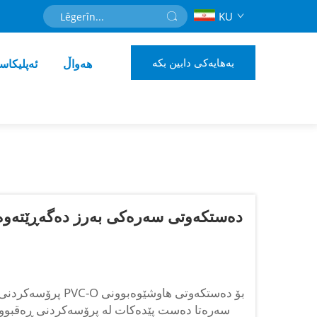
KU
بەهایەکی دابین بکە
هەواڵ
ئەپلیکاس
پرۆسەکردنی ڕەقبوون