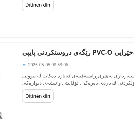
Dîtinên din
نی بەخێرایی
2026-05-05 08:53:06
رداری بەهێزی ڕاستەقینەی قەبارە دەکات لە تیووبی PVC-O؟
کردنی قەبارەی دەرەکی، ئۆڤالیتی و نیشەی دیوارەکە.
انە تیووبەکە دەپشکنن بۆ قەبارەی دەرەکی، ئۆڤالیتی
Dîtinên din
و نیشەی دیوارەکە...