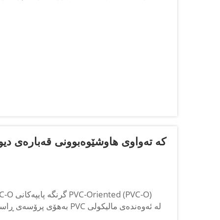
بناغەییە کە بەشێوەیەکی دەستی سەرەکی کاریگەری لەسەر تەواوی ساختە و...
بەهۆی پرۆسەی ڕاستەوخۆی دو