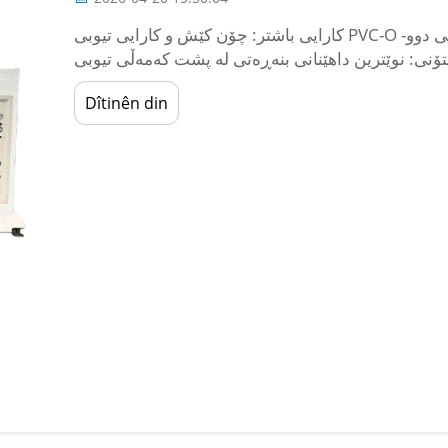
کارایی باشتر: چۆن کێش و کارایی تیوبی PVC-O ستانداردەکان دەگۆڕێنێت. ڕێکخستنی مالیکولی دوو-
: نوێترین داهێنانی بنەڕەتی لە پشت کەمەڵی تیوبی PVC-O. تەکنەلۆجیای ڕێکخستنی دوو-ئەستۆنی
Dîtinên din