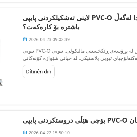
لاینی تەشکیلکردنی پایپی PVC-O لە بەراورددا لەگەڵ PVC-U: کام لەو دوانە
باشترە بۆ کارەکەت؟
2026-04-23 09:02:39
تیوبی PVC-O چییە؟ تێگەشتن لە پڕۆسەی ڕێکخستنی مالیکولی. تیوبی PVC-O (پۆلیڤینیل کلۆراید-ڕێکخراو)
یای تیوبی پلاستیکی. لە جیاتی شێوازە کۆنەکانی PVC، ئەم تیوبە بە
ڕێگەیەکی تایبەتی دوو-ئەستۆنی ڕێکدەخرێت...
Dîtinên din
ەکان
2026-04-22 15:50:10