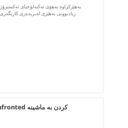
تەکنەلۆجیای ئەکسترۆژنی بەدەقی د