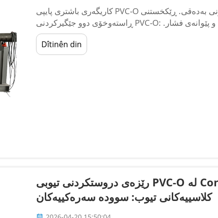
کاریگەری باشتری پایپی PVC-O بەهێزکراوە بەهۆی تەکنەلۆجیای ئەکسترۆژنی بەدەقی. ڕێکخستنی
ڕاستەوخۆی دوو جێگیرکردنی PVC-O: زیادبوونی بەهێزی لەبریدەری کاریگەری و پێوانەی فشار.
ەمانەوێت ڕێکخستنێکی یەکسانی دوو جێگیرکردنی PVC-O (دوو
Dîtinên din
جێگیرکراوە بەهێز)...
رێزەی دروستکردنی تیوبی PVC-O لە Confronted کردن بە ماشینە
کلاسییەکانی تیوب: سوودە سەرەکییەکان
2026-04-20 15:50:04