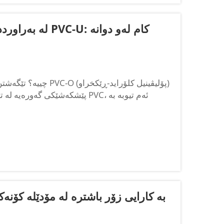
پێشکەشێکی گەورەیە لە تەکنەلۆج
بۆچی هێڵی دروستکردنی پایپی PVC-O بە کارایی زۆر باشترە لە مۆدێلە کۆن