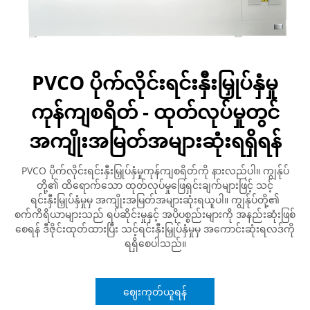
PVCO ပိုက်လိုင်းရင်းနှီးမြှုပ်နှံမှု
ကုန်ကျစရိတ် - ထုတ်လုပ်မှုတွင်
အကျိုးအမြတ်အများဆုံးရရှိရန်
PVCO ပိုက်လိုင်းရင်းနှီးမြှုပ်နှံမှုကုန်ကျစရိတ်ကို နားလည်ပါ။ ကျွန်ုပ်
တို့၏ ထိရောက်သော ထုတ်လုပ်မှုဖြေရှင်းချက်များဖြင့် သင့်
ရင်းနှီးမြှုပ်နှံမှုမှ အကျိုးအမြတ်အများဆုံးရယူပါ။ ကျွန်ုပ်တို့၏
စက်ကိရိယာများသည် ရပ်ဆိုင်းမှုနှင့် အပိုပစ္စည်းများကို အနည်းဆုံးဖြစ်
စေရန် ဒီဇိုင်းထုတ်ထားပြီး သင့်ရင်းနှီးမြှုပ်နှံမှုမှ အကောင်းဆုံးရလဒ်ကို
ရရှိစေပါသည်။
ဈေးကုတ်ယူရန်