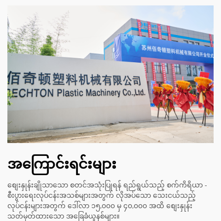
အကြောင်းရင်းများ
စျေးနှုန်းချိုသာသော စတင်အသုံးပြုရန် ရည်ရွယ်သည့် စက်ကိရိယာ -
စီးပွားရေးလုပ်ငန်းအသစ်များအတွက် လိုအပ်သော သေးငယ်သည့်
လုပ်ငန်းများအတွက် ဒေါ်လာ ၁၅,၀၀၀ မှ ၄၀,၀၀၀ အထိ စျေးနှုန်း
သတ်မှတ်ထားသော အခြေခံယူနစ်များ။