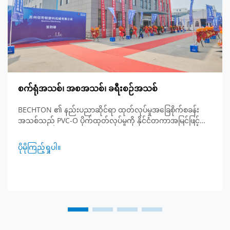
စက်ရုံအသစ်၊ အစအသစ်၊ ခရီးစဉ်အသစ်
BECHTON ၏ နည်းပညာဆိုင်ရာ ထုတ်လုပ်မှုအခြေစိုက်စခန်း
အသစ်သည် PVC-O ပိုက်ထုတ်လုပ်မှုကို နိုင်ငံတကာအမြင်ဖြင့်
တိုးတက်စေပြီး နည်းပညာအသစ်များဖြင့် မည်ကဲ့သို့တိုးမြှင့်
ပေးသည်ကို ရှာဖွေတွေ့ရှိပါ။ extrusion စက်ပစ္စည်းများ၏
ပိုမိုကြည့်ရှုပါ။
အနာဂတ်ကို ကြည့်ပါ။