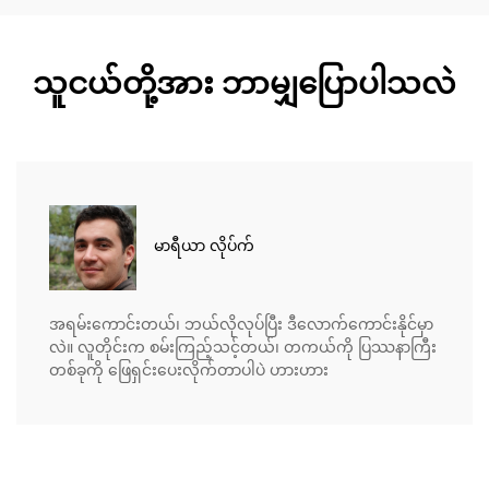
သူငယ်တို့အား ဘာမျှပြောပါသလဲ
မာရီယာ လိုပ်က်
အရမ်းကောင်းတယ်၊ ဘယ်လိုလုပ်ပြီး ဒီလောက်ကောင်းနိုင်မှာ
လဲ။ လူတိုင်းက စမ်းကြည့်သင့်တယ်၊ တကယ်ကို ပြဿနာကြီး
တစ်ခုကို ဖြေရှင်းပေးလိုက်တာပါပဲ ဟားဟား