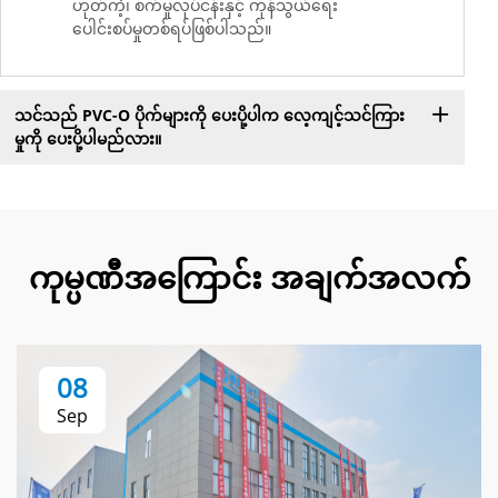
ဟုတ်ကဲ့၊ စက်မှုလုပ်ငန်းနှင့် ကုန်သွယ်ရေး
ပေါင်းစပ်မှုတစ်ရပ်ဖြစ်ပါသည်။
သင်သည် PVC-O ပိုက်များကို ပေးပို့ပါက လေ့ကျင့်သင်ကြား
မှုကို ပေးပို့ပါမည်လား။
ကုမ္ပဏီအကြောင်း အချက်အလက်
08
Sep