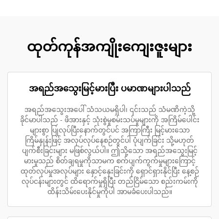
ထုတ်ကုန်အကျိုးကျေးဇူးများ
အရည်အသွေးမြင့်မားပြီး ပမာဏများပါသည်
အရည်အသွေးအပေါ် သံသယမရှိပါ၊ ၎င်းသည် သံမဏိကဲ့သို့
ခိုင်မာပါသည် - ဖိအားနှင့် သုံးစွဲမှုစမ်းသပ်မှုများကို အကြိမ်ပေါင်း
များစွာ ပြုလုပ်ပြီးနောက်တွင်ပင် အကြာကြီး မြင့်မားသော
ကြိမ်နှုန်းဖြင့် အလုပ်လုပ်နေစဉ်တွင်ပါ ပုံပျက်ခြင်း သို့မဟုတ်
ပျက်စီးခြင်းများ မဖြစ်လွယ်ပါ။ ဤသို့သော အရည်အသွေးမြင့်
မားမှုသည် စိတ်ချရမှုကိုသာမက စက်ပျက်ကွက်မှုများကြောင့်
ထုတ်လုပ်မှုအလုပ်များ နှောင့်နှေးခြင်းကို ရှောင်ရှားနိုင်ပြီး နေ့စဉ်
လုပ်ငန်းများတွင် ထိရောက်မှုရှိပြီး တည်ငြိမ်သော စည်းကမ်းကို
ထိန်းသိမ်းပေးနိုင်မှုကိုပါ အာမခံပေးပါသည်။