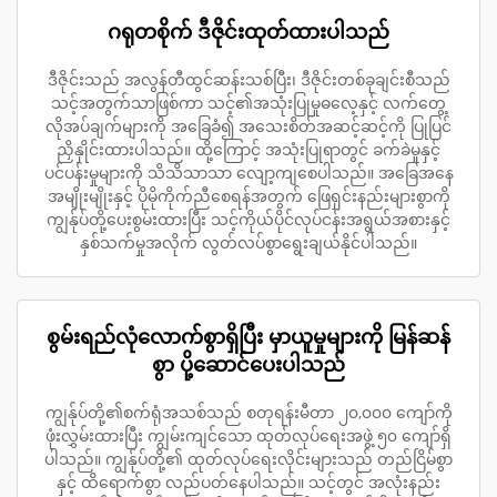
ဂရုတစိုက် ဒီဇိုင်းထုတ်ထားပါသည်
ဒီဇိုင်းသည် အလွန်တီထွင်ဆန်းသစ်ပြီး၊ ဒီဇိုင်းတစ်ခုချင်းစီသည်
သင့်အတွက်သာဖြစ်ကာ သင့်၏အသုံးပြုမှုဓလေ့နှင့် လက်တွေ့
လိုအပ်ချက်များကို အခြေခံ၍ အသေးစိတ်အဆင့်ဆင့်ကို ပြုပြင်
ညှိနှိုင်းထားပါသည်။ ထို့ကြောင့် အသုံးပြုရာတွင် ခက်ခဲမှုနှင့်
ပင်ပန်းမှုများကို သိသိသာသာ လျော့ကျစေပါသည်။ အခြေအနေ
အမျိုးမျိုးနှင့် ပိုမိုကိုက်ညီစေရန်အတွက် ဖြေရှင်းနည်းများစွာကို
ကျွန်ုပ်တို့ပေးစွမ်းထားပြီး သင့်ကိုယ်ပိုင်လုပ်ငန်းအရွယ်အစားနှင့်
နှစ်သက်မှုအလိုက် လွတ်လပ်စွာရွေးချယ်နိုင်ပါသည်။
စွမ်းရည်လုံလောက်စွာရှိပြီး မှာယူမှုများကို မြန်ဆန်
စွာ ပို့ဆောင်ပေးပါသည်
ကျွန်ုပ်တို့၏စက်ရုံအသစ်သည် စတုရန်းမီတာ ၂၀,၀၀၀ ကျော်ကို
ဖုံးလွှမ်းထားပြီး ကျွမ်းကျင်သော ထုတ်လုပ်ရေးအဖွဲ့ ၅၀ ကျော်ရှိ
ပါသည်။ ကျွန်ုပ်တို့၏ ထုတ်လုပ်ရေးလိုင်းများသည် တည်ငြိမ်စွာ
နှင့် ထိရောက်စွာ လည်ပတ်နေပါသည်။ သင့်တွင် အလုံးနည်း