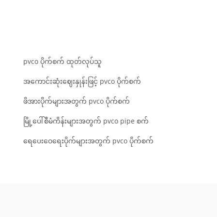
pvco ပိုက်စက် ထုတ်လုပ်သူ
အကောင်းဆုံးဈေးနှုန်းဖြင့် pvco ပိုက်စက်
ဖိအားပိုက်များအတွက် pvco ပိုက်စက်
မြို့ပေါ်စီမံကိန်းများအတွက် pvco pipe စက်
ရေပေးဝေရေးပိုက်များအတွက် pvco ပိုက်စက်