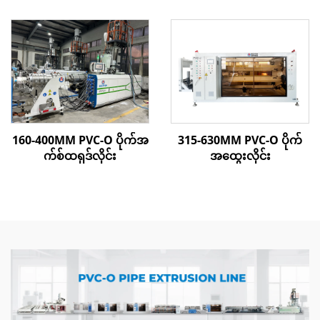
လိုင်း
160-400MM PVC-O ပိုက်အ
315-630MM PVC-O ပိုက်
က်စ်ထရုဒ်လိုင်း
အထွေးလိုင်း