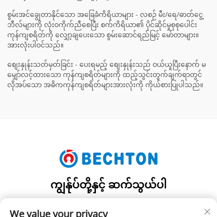
စွမ်းအင်ချွေတာနိုင်သော အခြေခံကိရိယာများ - လစဉ် မီး/ရေ/ဓာတ်ငွေ့
ဘီလ်များကို လုံးဝကိုက်ညီစေပြီး စက်ကိရိယာ၏ ပိုင်ဆိုင်မှုစုစုပေါင်း
ကုန်ကျစရိတ်ကို လျှော့ချပေးသော စွမ်းဆောင်ရည်မြင့် မော်တာများ။
အားလုံးပါဝင်သည်။
စျေးနှုန်းသတ်မှတ်ခြင်း - ပေးရမည့် စျေးနှုန်းသည် ဝယ်ယူပြီးနောက် မ
မျှော်လင့်ထားသော ကုန်ကျစရိတ်များကို ထည့်သွင်းတွက်ချက်ရာတွင်
လိုအပ်သော အဓိကကုန်ကျစရိတ်များအားလုံးကို ကိုယ်စားပြုပါသည်။
ကျွန်ုပ်တို့နှင့် ဆက်သွယ်ပါ
Add: NO.206, JIFU ROAD, FENGHUANG TOWN,
We value your privacy
ZHANGJIAGANG CITY, JIANGSU PROVINCE, CHINA