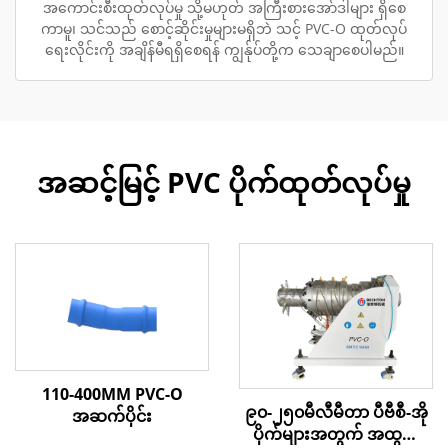
အကောင်းစီးထုတ်လုပ်မှု သို့မဟုတ် အကြီးစားအော်ဒါများ ရှိစေ
ကာမူ၊ သင်သည် စောင့်ဆိုင်းမှုများမရှိဘဲ သင့် PVC-O ထုတ်လုပ်
ရေးလိုင်းကို အချိန်မီရရှိစေရန် ကျွန်ုပ်တို့က သေချာစေပါမည်။
အဆင့်မြင့် PVC ပိုက်ထုတ်လုပ်မှု
110-400MM PVC-O
၉၀-၂၅၀မီလီမီတာ ပီဗီစီ-အို
အဆက်ပိုင်း
ပိုက်များအတွက် အထွက်