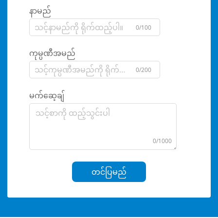
နာမည်
0/100
ကုမ္ပဏီအမည်
0/200
မက်ဆေ့ချ်
0/1000
တင်ပြမည်