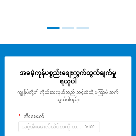
အခမဲ့ကုန်ပစ္စည်းစျေးကွက်တွက်ချက်မှု
ရယူပါ
ကျွန်ုပ်တို့၏ ကိုယ်စားလှယ်သည် သင့်ထံသို့ မကြာမီ ဆက်
သွယ်ပါမည်။
အီးမေးလ်
0/100