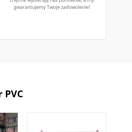
chętnie wybierają nas ponownie, a my
gwarantujemy Twoje zadowolenie!
r PVC