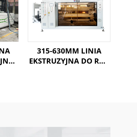
ZNA
315-630MM LINIA
YJNA
EKSTRUZYJNA DO RUR
 MM
PVC-O