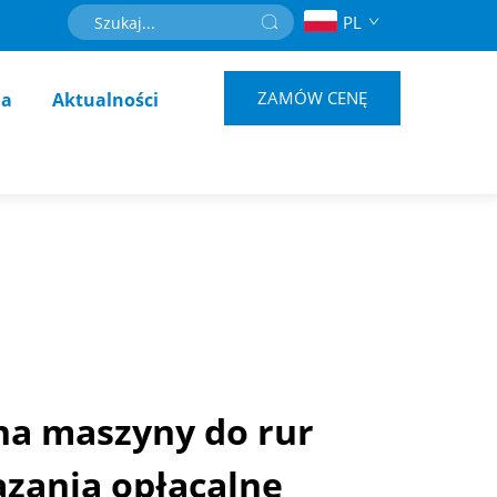
PL
ZAMÓW CENĘ
ja
Aktualności
na maszyny do rur
zania opłacalne