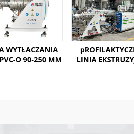
IA WYTŁACZANIA
pROFILAKTYC
PVC-O 90-250 MM
LINIA EKSTRUZ
PVC-O 160-400