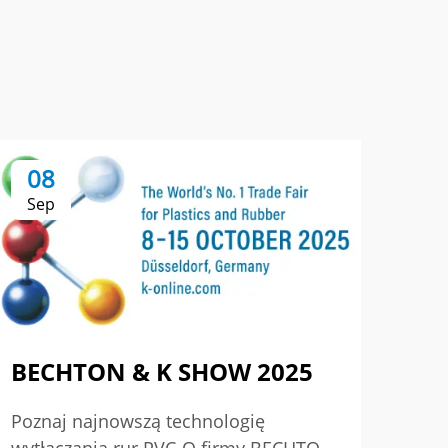
08
0
Sep
Se
BECHTON & K SHOW 2025
Po
Dn
Poznaj najnowszą technologię
wr