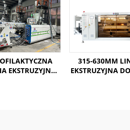
OFILAKTYCZNA
315-630MM LI
IA EKSTRUZYJNA
EKSTRUZYJNA DO
C-O 160-400 MM
PVC-O