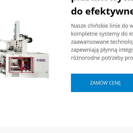
do efektywne
Nasze chińskie linie do 
kompletne systemy do ef
zaawansowane technologi
zapewniają płynną integr
różnorodne potrzeby pr
ZAMÓW CENĘ