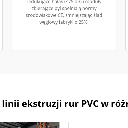
redukujące hałas (<75 dB) i moduły
zbierające pył spełniają normy
środowiskowe CE, zmniejszając ślad
węglowy fabryki o 25%.
linii ekstruzji rur PVC w ró