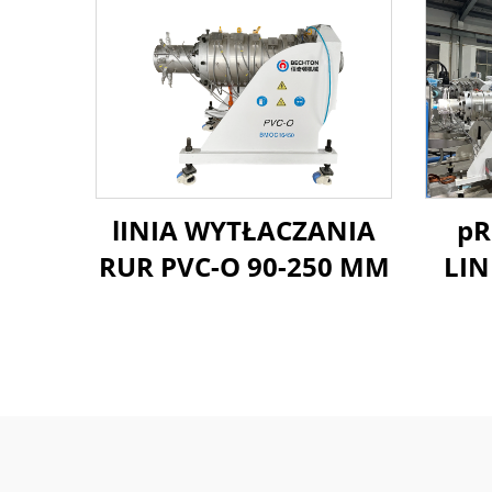
lINIA WYTŁACZANIA
pR
RUR PVC-O 90-250 MM
LIN
PV