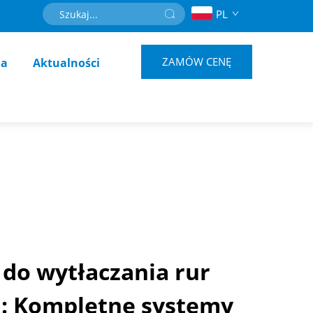
PL
ZAMÓW CENĘ
ja
Aktualności
 do wytłaczania rur
h: Kompletne systemy