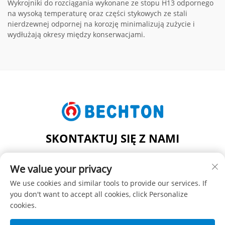
Wykrojniki do rozciągania wykonane ze stopu H13 odpornego
na wysoką temperaturę oraz części stykowych ze stali
nierdzewnej odpornej na korozję minimalizują zużycie i
wydłużają okresy między konserwacjami.
SKONTAKTUJ SIĘ Z NAMI
Add: NR 206, UL. JIFU, OBSZAR FENGHUANG, MIASTO
We value your privacy
ZHANGJIAGANG, PROWINCJA JIANGSU, CHINY
Tel:
+86-13962240078
We use cookies and similar tools to provide our services. If
you don't want to accept all cookies, click Personalize
E-mail:
[email protected]
cookies.