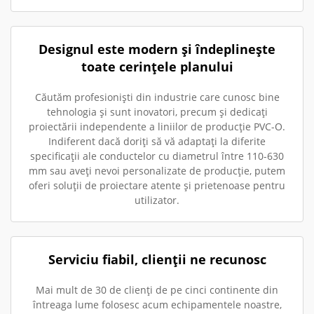
Designul este modern și îndeplinește
toate cerințele planului
Căutăm profesioniști din industrie care cunosc bine
tehnologia și sunt inovatori, precum și dedicați
proiectării independente a liniilor de producție PVC-O.
Indiferent dacă doriți să vă adaptați la diferite
specificații ale conductelor cu diametrul între 110-630
mm sau aveți nevoi personalizate de producție, putem
oferi soluții de proiectare atente și prietenoase pentru
utilizator.
Serviciu fiabil, clienții ne recunosc
Mai mult de 30 de clienți de pe cinci continente din
întreaga lume folosesc acum echipamentele noastre,