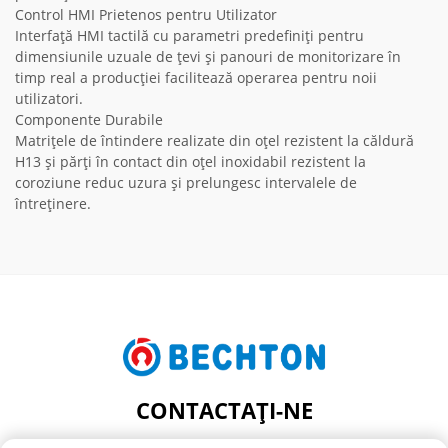
Control HMI Prietenos pentru Utilizator
Interfață HMI tactilă cu parametri predefiniți pentru
dimensiunile uzuale de țevi și panouri de monitorizare în
timp real a producției facilitează operarea pentru noii
utilizatori.
Componente Durabile
Matrițele de întindere realizate din oțel rezistent la căldură
H13 și părți în contact din oțel inoxidabil rezistent la
coroziune reduc uzura și prelungesc intervalele de
întreținere.
CONTACTAȚI-NE
Add: NR. 206, STRADA JIFU, SATUL FENGHUANG,