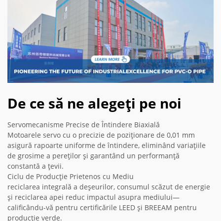
De ce să ne alegeți pe noi
Servomecanisme Precise de Întindere Biaxială
Motoarele servo cu o precizie de poziționare de 0,01 mm
asigură rapoarte uniforme de întindere, eliminând variațiile
de grosime a pereților și garantând un performanță
constantă a țevii.
Ciclu de Producție Prietenos cu Mediu
reciclarea integrală a deșeurilor, consumul scăzut de energie
și reciclarea apei reduc impactul asupra mediului—
calificându-vă pentru certificările LEED și BREEAM pentru
producție verde.