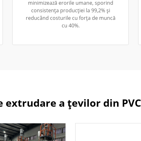
minimizează erorile umane, sporind
consistența producției la 99,2% și
reducând costurile cu forța de muncă
cu 40%.
de extrudare a țevilor din PVC