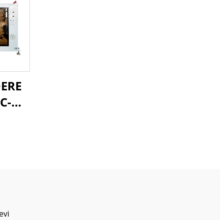
DERE
VC-O
evi