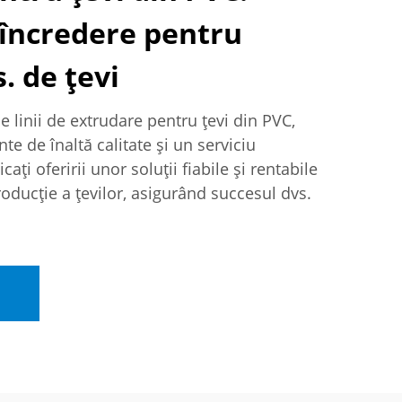
 încredere pentru
. de țevi
e linii de extrudare pentru țevi din PVC,
e de înaltă calitate și un serviciu
ți oferirii unor soluții fiabile și rentabile
oducție a țevilor, asigurând succesul dvs.