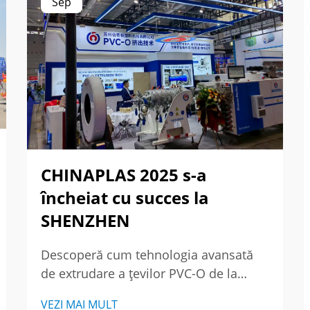
Sep
CHINAPLAS 2025 s-a
încheiat cu succes la
SHENZHEN
Descoperă cum tehnologia avansată
de extrudare a țevilor PVC-O de la
BECHTION a atras clienți globali la
VEZI MAI MULT