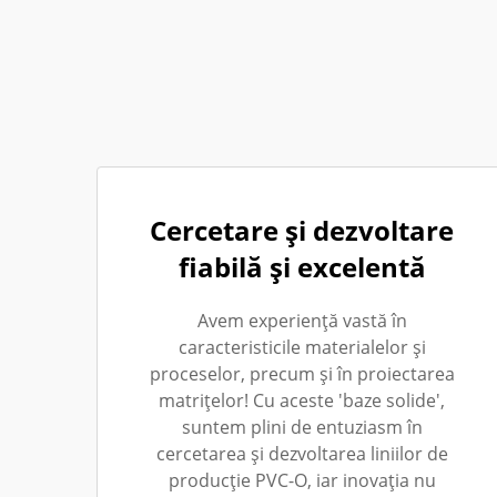
Cercetare și dezvoltare
fiabilă și excelentă
Avem experiență vastă în
caracteristicile materialelor și
proceselor, precum și în proiectarea
matrițelor! Cu aceste 'baze solide',
suntem plini de entuziasm în
cercetarea și dezvoltarea liniilor de
producție PVC-O, iar inovația nu