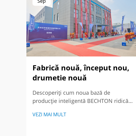
Sep
Fabrică nouă, început nou,
drumetie nouă
Descoperiți cum noua bază de
producție inteligentă BECHTON ridică
producția țevilor PVC-O prin
VEZI MAI MULT
tehnologie avansată și viziune globală.
Vedeți viitorul echipamentelor de
extrudare.