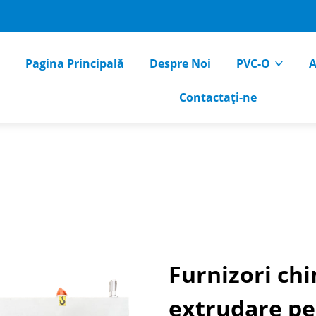
Pagina Principală
Despre Noi
PVC-O
A
Contactați-ne
Furnizori chin
extrudare pe