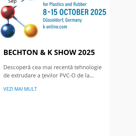
Sep
Se
BECHTON & K SHOW 2025
Par
pe
Descoperă cea mai recentă tehnologie
pre
de extrudare a țevilor PVC-O de la
a C
BECHTON la K SHOW 2025 – locul
VEZI MAI MULT
unde excelenta întâlnește inovația.
Revi
Vezi cum redefinim standardele
aniv
globale de producție a materialelor
Squa
plastice și cauciucului. Vino să ne
VEZI
apăr
vizitezi la Düsseldorf.
anga