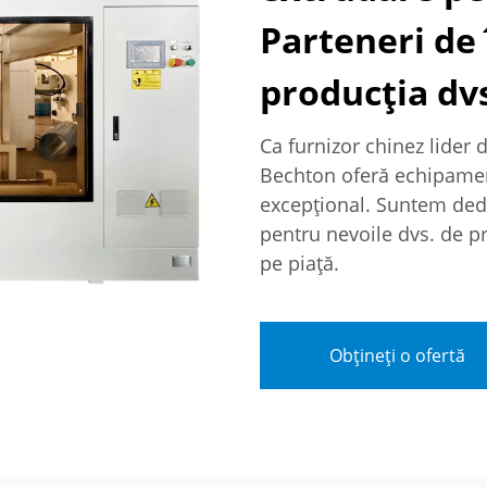
Parteneri de
producția dvs
Ca furnizor chinez lider d
Bechton oferă echipament
excepțional. Suntem dedica
pentru nevoile dvs. de pr
pe piață.
Obțineți o ofertă