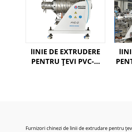
lINIE DE EXTRUDERE
lIN
PENTRU ȚEVI PVC-O
PEN
90-250MM
Furnizori chinezi de linii de extrudare pentru țe