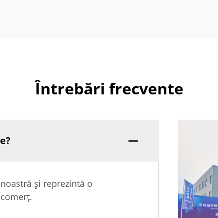
Întrebări frecvente
ie?
 noastră și reprezintă o
i comerț.