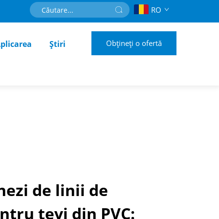
RO
Obțineți o ofertă
plicarea
Știri
ezi de linii de
ntru țevi din PVC: