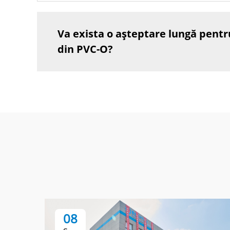
Va exista o așteptare lungă pentr
din PVC-O?
08