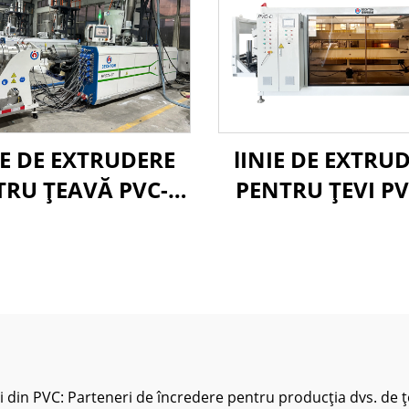
IE DE EXTRUDERE
lINIE DE EXTRU
TRU ȚEAVĂ PVC-O
PENTRU ŢEVI P
160-400MM
315-630 MM
vi din PVC: Parteneri de încredere pentru producția dvs. de ț