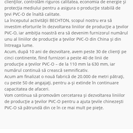
clienților, controlăm riguros calitatea, economia de energie și
protecția mediului pentru a asigura o producție stabilă de
țevi PVC-O de înaltă calitate.
La începutul activității BECHTON, scopul nostru era să
investim eforturile în dezvoltarea liniilor de producție a țevilor
PVC-O, iar ambiția noastră era să devenim furnizorul numărul
unu al liniilor de producție a țevilor PVC-O din China și din
întreaga lume.
Acum, după 10 ani de dezvoltare, avem peste 30 de clienți pe
cinci continente, fiind furnizori a peste 40 de linii de
producție a țevilor PVC-O – de la 110 mm la 630 mm, iar
numărul continuă să crească semnificativ.
Acum am finalizat o nouă fabrică de 20.000 de metri pătrați,
cu peste 50 de angajați, pentru a-și extinde în continuare
capacitatea de afaceri.
Vom continua să promovăm cercetarea și dezvoltarea liniilor
de producție a țevilor PVC-O pentru a ajuta țevile chinezești
PVC-O să pătrundă din ce în ce mai mult pe piețe.