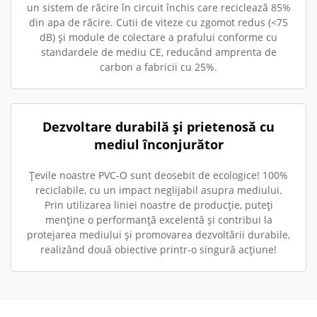
un sistem de răcire în circuit închis care reciclează 85%
din apa de răcire. Cutii de viteze cu zgomot redus (<75
dB) și module de colectare a prafului conforme cu
standardele de mediu CE, reducând amprenta de
carbon a fabricii cu 25%.
Dezvoltare durabilă și prietenosă cu
mediul înconjurător
Țevile noastre PVC-O sunt deosebit de ecologice! 100%
reciclabile, cu un impact neglijabil asupra mediului.
Prin utilizarea liniei noastre de producție, puteți
menține o performanță excelentă și contribui la
protejarea mediului și promovarea dezvoltării durabile,
realizând două obiective printr-o singură acțiune!