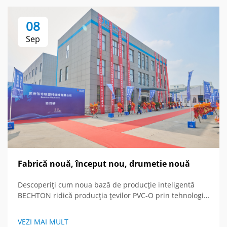
08
Sep
Fabrică nouă, început nou, drumetie nouă
Descoperiți cum noua bază de producție inteligentă
BECHTON ridică producția țevilor PVC-O prin tehnologie
avansată și viziune globală. Vedeți viitorul
echipamentelor de extrudare.
VEZI MAI MULT