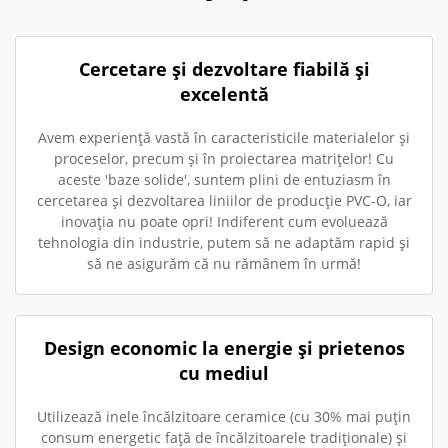
Cercetare și dezvoltare fiabilă și
excelentă
Avem experiență vastă în caracteristicile materialelor și
proceselor, precum și în proiectarea matrițelor! Cu
aceste 'baze solide', suntem plini de entuziasm în
cercetarea și dezvoltarea liniilor de producție PVC-O, iar
inovația nu poate opri! Indiferent cum evoluează
tehnologia din industrie, putem să ne adaptăm rapid și
să ne asigurăm că nu rămânem în urmă!
Design economic la energie și prietenos
cu mediul
Utilizează inele încălzitoare ceramice (cu 30% mai puțin
consum energetic față de încălzitoarele tradiționale) și