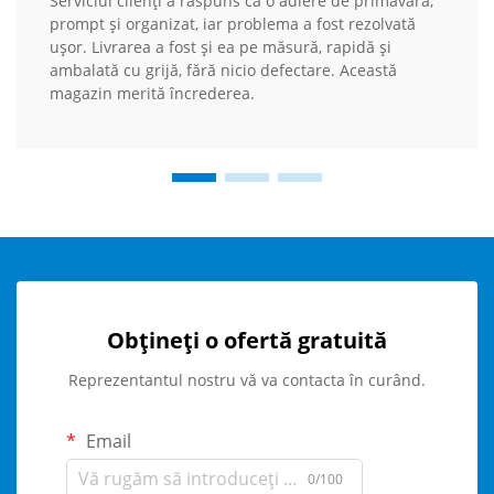
Serviciul clienți a răspuns ca o adiere de primăvară,
prompt și organizat, iar problema a fost rezolvată
ușor. Livrarea a fost și ea pe măsură, rapidă și
ambalată cu grijă, fără nicio defectare. Această
magazin merită încrederea.
Obțineți o ofertă gratuită
Reprezentantul nostru vă va contacta în curând.
Email
0/100