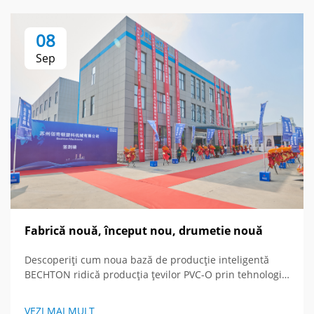
08
Sep
Fabrică nouă, început nou, drumetie nouă
Descoperiți cum noua bază de producție inteligentă
BECHTON ridică producția țevilor PVC-O prin tehnologie
avansată și viziune globală. Vedeți viitorul
echipamentelor de extrudare.
VEZI MAI MULT