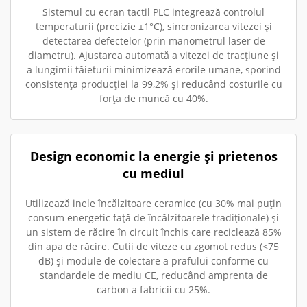
Sistemul cu ecran tactil PLC integrează controlul
temperaturii (precizie ±1°C), sincronizarea vitezei și
detectarea defectelor (prin manometrul laser de
diametru). Ajustarea automată a vitezei de tracțiune și
a lungimii tăieturii minimizează erorile umane, sporind
consistența producției la 99,2% și reducând costurile cu
forța de muncă cu 40%.
Design economic la energie și prietenos
cu mediul
Utilizează inele încălzitoare ceramice (cu 30% mai puțin
consum energetic față de încălzitoarele tradiționale) și
un sistem de răcire în circuit închis care reciclează 85%
din apa de răcire. Cutii de viteze cu zgomot redus (<75
dB) și module de colectare a prafului conforme cu
standardele de mediu CE, reducând amprenta de
carbon a fabricii cu 25%.