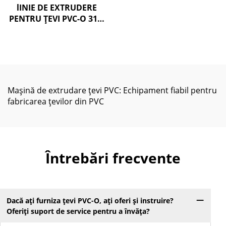
lINIE DE EXTRUDERE
PENTRU ŢEVI PVC-O 315-
630 MM
Mașină de extrudare țevi PVC: Echipament fiabil pentru
fabricarea țevilor din PVC
Întrebări frecvente
Dacă ați furniza țevi PVC-O, ați oferi și instruire?
Oferiți suport de service pentru a învăța?