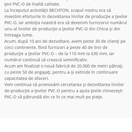
țevi PVC-O de înaltă calitate.
La începutul activității BECHTON, scopul nostru era să
investim eforturile în dezvoltarea liniilor de producție a țevilor
PVC-O, iar ambiția noastră era să devenim furnizorul numărul
unu al liniilor de producție a țevilor PVC-O din China și din
întreaga lume.
Acum, după 10 ani de dezvoltare, avem peste 30 de clienți pe
cinci continente, fiind furnizori a peste 40 de linii de
producție a țevilor PVC-O – de la 110 mm la 630 mm, iar
numărul continuă să crească semnificativ.
Acum am finalizat o nouă fabrică de 20.000 de metri pătrați,
cu peste 50 de angajați, pentru a-și extinde în continuare
capacitatea de afaceri.
Vom continua să promovăm cercetarea și dezvoltarea liniilor
de producție a țevilor PVC-O pentru a ajuta țevile chinezești
PVC-O să pătrundă din ce în ce mai mult pe piețe.