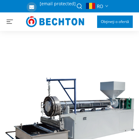
[email protected]
RO
Obțineți o ofertă