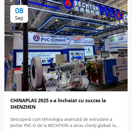
08
Sep
CHINAPLAS 2025 s-a încheiat cu succes la
SHENZHEN
Descoperă cum tehnologia avansată de extrudare a
țevilor PVC-O de la BECHTION a atras clienți globali la
CHINAPLAS 2025, asigurând noi parteneriate și o