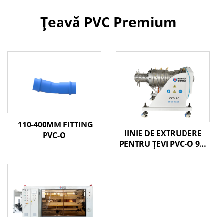
Țeavă PVC Premium
110-400MM FITTING
lINIE DE EXTRUDERE
PVC-O
PENTRU ȚEVI PVC-O 90-
250MM