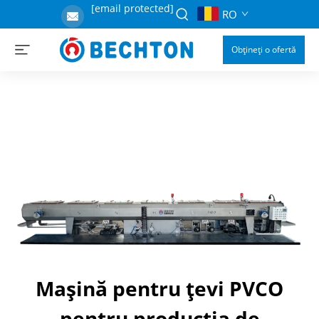
[email protected]
RO
Obțineți o ofertă
Mașină pentru țevi PVCO
pentru producția de