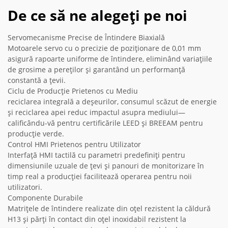
De ce să ne alegeți pe noi
Servomecanisme Precise de Întindere Biaxială
Motoarele servo cu o precizie de poziționare de 0,01 mm
asigură rapoarte uniforme de întindere, eliminând variațiile
de grosime a pereților și garantând un performanță
constantă a țevii.
Ciclu de Producție Prietenos cu Mediu
reciclarea integrală a deșeurilor, consumul scăzut de energie
și reciclarea apei reduc impactul asupra mediului—
calificându-vă pentru certificările LEED și BREEAM pentru
producție verde.
Control HMI Prietenos pentru Utilizator
Interfață HMI tactilă cu parametri predefiniți pentru
dimensiunile uzuale de țevi și panouri de monitorizare în
timp real a producției facilitează operarea pentru noii
utilizatori.
Componente Durabile
Matrițele de întindere realizate din oțel rezistent la căldură
H13 și părți în contact din oțel inoxidabil rezistent la