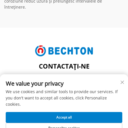
coroziune reduc uzura și prelungesc intervalele de
întreținere.
CONTACTAȚI-NE
Add: NR. 206, STRADA JIFU, SATUL FENGHUANG,
We value your privacy
ORAȘUL ZHANGJIAGANG, JUDEȚUL JIANGSU, CHINA
Tel:
+86-13962240078
We use cookies and similar tools to provide our services. If
you don't want to accept all cookies, click Personalize
E-mail:
[email protected]
cookies.
Accept all
Drept de autor © SUZHOU BECHTON PLASTIC MACHINERY
CO., LTD -
Politica de confidențialitate