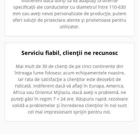
Indiferent dacă doriți să vă adaptați la diferite
specificații ale conductelor cu diametrul între 110-630
mm sau aveți nevoi personalizate de producție, putem
oferi soluții de proiectare atente și prietenoase pentru
utilizator.
Serviciu fiabil, clienții ne recunosc
Mai mult de 30 de clienți de pe cinci continente din
întreaga lume folosesc acum echipamentele noastre,
iar rata de satisfacție a clienților este deosebit de
ridicată. Indiferent dacă vă aflați în Europa, America,
Africa sau Orientul Mijlociu, dacă aveți o problemă, ne
puteți găsi în regim 7 × 24 ore. Răspuns rapid, rezolvare
solidă a problemelor și încrederea clienților în noi sunt
cel mai impresionant sprijin pentru noi.