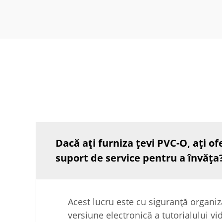
Dacă ați furniza țevi PVC-O, ați ofe
suport de service pentru a învăța
Acest lucru este cu siguranță organiza
versiune electronică a tutorialului v