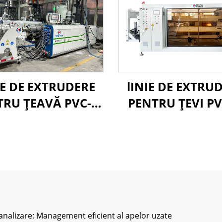
IE DE EXTRUDERE
lINIE DE EXTRU
TRU ȚEAVĂ PVC-O
PENTRU ŢEVI P
160-400MM
315-630 MM
nalizare: Management eficient al apelor uzate