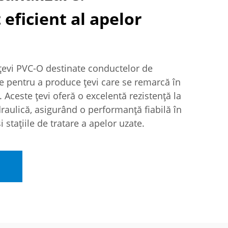
ficient al apelor
țevi PVC-O destinate conductelor de
te pentru a produce țevi care se remarcă în
 Aceste țevi oferă o excelentă rezistență la
draulică, asigurând o performanță fiabilă în
 stațiile de tratare a apelor uzate.