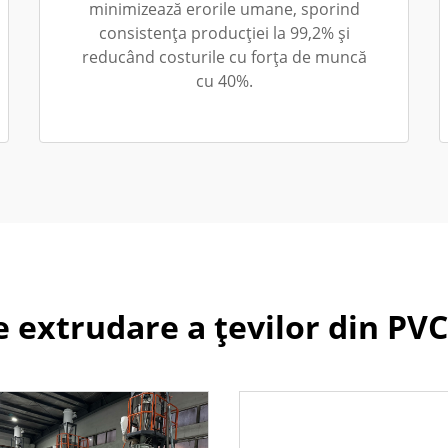
minimizează erorile umane, sporind
consistența producției la 99,2% și
reducând costurile cu forța de muncă
cu 40%.
de extrudare a țevilor din PVC