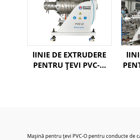
lINIE DE EXTRUDERE
lIN
PENTRU ȚEVI PVC-O
PEN
90-250MM
Mașină pentru țevi PVC-O pentru conducte de ca