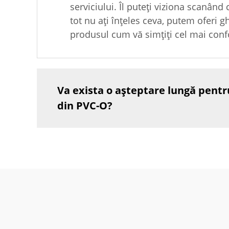
serviciului. Îl puteți viziona scanând
tot nu ați înțeles ceva, putem oferi gh
produsul cum vă simțiți cel mai confo
Va exista o așteptare lungă pentr
din PVC-O?