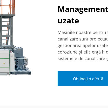
Management e
uzate
Mașinile noastre pentru 
canalizare sunt proiecta
gestionarea apelor uzate.
coroziune și eficiență hi
sistemele de canalizare și
Obțineți o ofertă