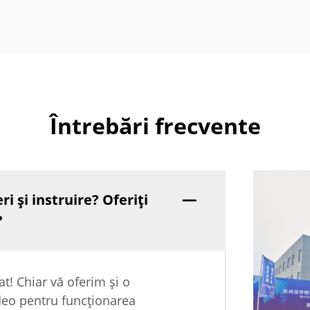
Întrebări frecvente
ri și instruire? Oferiți
?
t! Chiar vă oferim și o
ideo pentru funcționarea