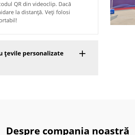
 codul QR din videoclip. Dacă
idare la distanță. Veți folosi
rtabil!
u țevile personalizate
Despre compania noastră