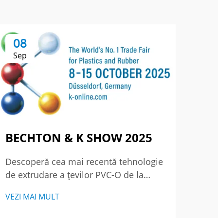
08
0
Sep
Se
BECHTON & K SHOW 2025
Par
pe
Descoperă cea mai recentă tehnologie
pre
de extrudare a țevilor PVC-O de la
a C
BECHTON la K SHOW 2025 – locul
VEZI MAI MULT
unde excelenta întâlnește inovația.
Revi
Vezi cum redefinim standardele