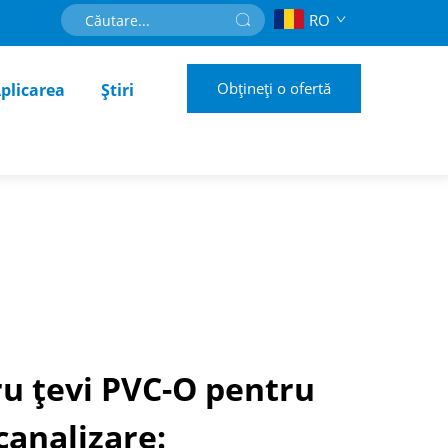
RO
Obțineți o ofertă
plicarea
Știri
u țevi PVC-O pentru
canalizare: