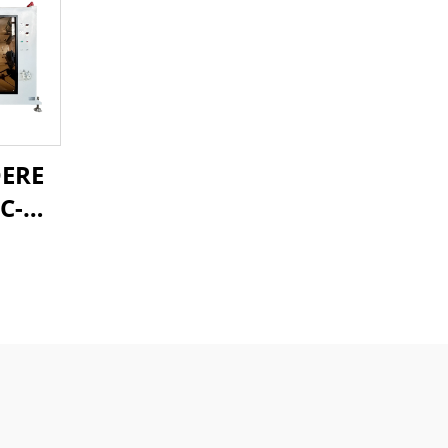
DERE
VC-O