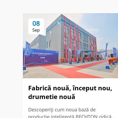
08
Sep
Fabrică nouă, început nou,
drumetie nouă
Descoperiți cum noua bază de
producție inteligentă BECHTON ridică