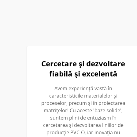
Cercetare și dezvoltare
fiabilă și excelentă
Avem experiență vastă în
caracteristicile materialelor și
proceselor, precum și în proiectarea
matrițelor! Cu aceste 'baze solide',
suntem plini de entuziasm în
cercetarea și dezvoltarea liniilor de
producție PVC-O, iar inovația nu