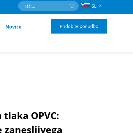
SL
Pridobite ponudbo
Novice
a tlaka OPVC:
e zanesljivega