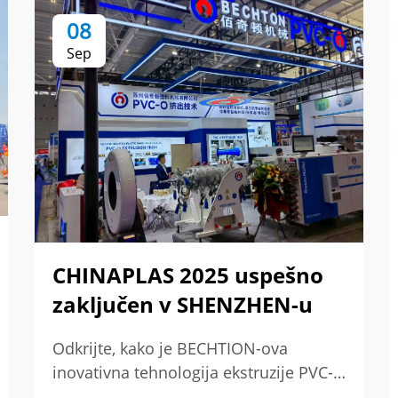
08
Sep
CHINAPLAS 2025 uspešno
zaključen v SHENZHEN-u
Odkrijte, kako je BECHTION-ova
inovativna tehnologija ekstruzije PVC-O
cevi na sejmu CHINAPLAS 2025