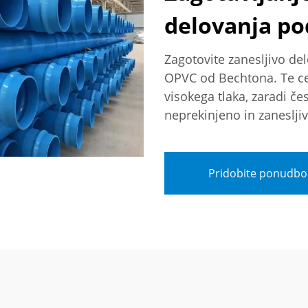
delovanja po
Zagotovite zanesljivo de
OPVC od Bechtona. Te cev
visokega tlaka, zaradi če
neprekinjeno in zaneslji
Pridobite ponudbo