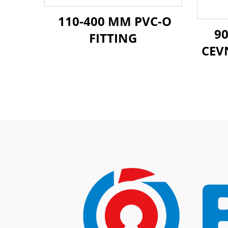
110-400 MM PVC-O
9
FITTING
CEV