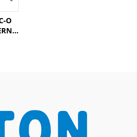
C-O
ERNA