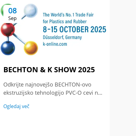
08
Sep
BECHTON & K SHOW 2025
Odkrijte najnovejšo BECHTON-ovo
ekstruzijsko tehnologijo PVC-O cevi na
sejem K SHOW 2025 – kjer se sreča
Ogledaj več
izjemenost s inovacijami. Poglejte,
kako ponovno definiramo globalne
standarde proizvodnje plastike in
gume. Obiščite nas v Düsseldorfu.