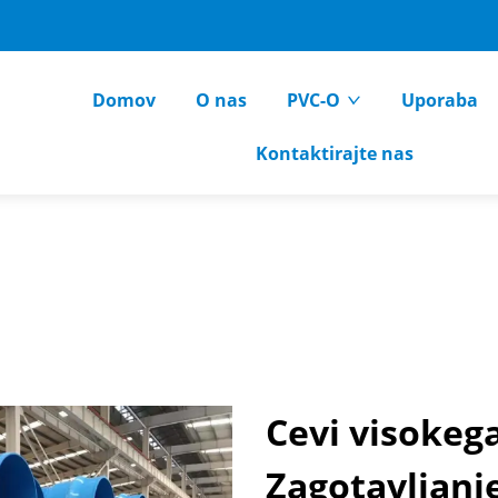
Domov
O nas
PVC-O
Uporaba
Kontaktirajte nas
Cevi visokeg
Zagotavljanj