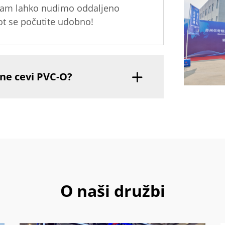
 vam lahko nudimo oddaljeno
kot se počutite udobno!
ene cevi PVC-O?
O naši družbi