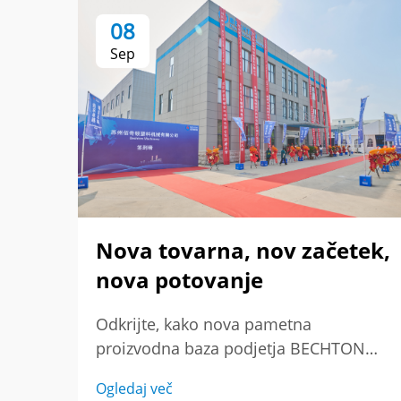
08
Sep
Nova tovarna, nov začetek,
nova potovanje
Odkrijte, kako nova pametna
proizvodna baza podjetja BECHTON
dviguje proizvodnjo PVC-O cevi z
Ogledaj več
najnovejšo tehnologijo in globalnim