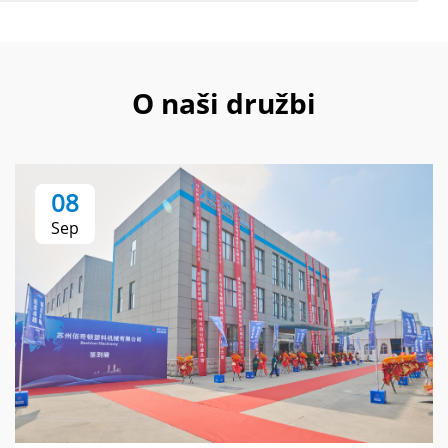
O naši družbi
08
Sep