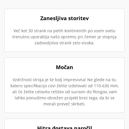
Zanesljiva storitev
Več kot 30 strank na petih kontinentih po vsem svetu
trenutno uporablja našo opremo, pri čemer je stopnja
zadovoljstva strank zelo visoka.
Močan
Vzdržnost stroja je še bolj impresivna! Ne glede na to,
katero specifikacijo cevi želite izdelovati od 110-630 mm,
ali če želite celovito rešitev od surovin do fitingov, vam
lahko ponudimo obsežen projekt brez tega, da bi se
morali preveč skrbeti.
Hitra dostava naročil