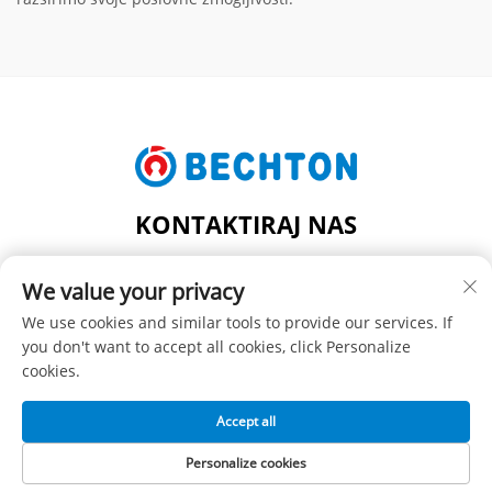
KONTAKTIRAJ NAS
Add: ŠT. 206, JIFU CESTA, FENGHUANG MESTO, MESTO
We value your privacy
ZHANGJIAGANG, PROVINCIA JIANGSU, KITAJSKA
Tel:
+86-13962240078
We use cookies and similar tools to provide our services. If
you don't want to accept all cookies, click Personalize
E-pošta:
[email protected]
cookies.
Accept all
Avtorske pravice © SUZHOU BECHTON PLASTIC MACHINERY
CO., LTD -
Politika zasebnosti
Personalize cookies