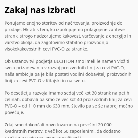
Zakaj nas izbrati
Ponujamo enojno storitev od načrtovanja, proizvodnje do
prodaje. Hkrati s tem, ko izpolnjujemo prilagojene zahteve
strank, strogo nadzorujemo kakovost, varčevanje z energijo in
varstvo okolja, da zagotovimo stabilno proizvodnjo
visokokakovostnih cevi PVC-O za stranke.
Ob ustanovitvi podjetja BECHTON smo imeli le namen vložiti
svoja prizadevanja v razvoj proizvodnih linij za cevi PVC-O,
naša ambicija pa je bila postati vodilni dobavitelj proizvodnih
linij za cevi PVC-O v Kitajski in na svetu.
Po desetletju razvoja imamo sedaj več kot 30 strank na petih
celinah, dobavili pa smo že več kot 40 proizvodnih linij za cevi
PVC-O – od 110 mm do 630 mm, število pa se še naprej močno
povečuje.
Zdaj smo dokončali novo tovarno na površini 20.000
kvadratnih metrov, z več kot 50 zaposlenimi, da dodatno
razširimo svoje poslovne zmogljivosti.