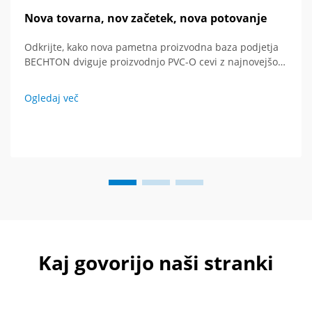
Nova tovarna, nov začetek, nova potovanje
Odkrijte, kako nova pametna proizvodna baza podjetja
BECHTON dviguje proizvodnjo PVC-O cevi z najnovejšo
tehnologijo in globalnim vidikom. Vidi prihodnost
ekstruderske opreme.
Ogledaj več
Kaj govorijo naši stranki