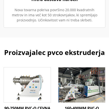
Nova tovarna pokriva površino 20.000 kvadratnih
metrov in ima več kot 50 strokovnjakov, ki spremljajo
proizvodnjo. Učinkovitost vam ni treba skrbeti.
Proizvajalec pvco ekstruderja
90-250MM PVC-O CEVNA
160-400MM PVC-O