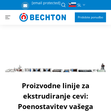
[email protected]
SL
Pridobite ponudbo
Proizvodne linije za
ekstrudiranje cevi:
Poenostavitev vašega