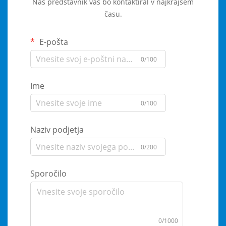
Naš predstavnik vas bo kontaktiral v najkrajšem
času.
E-pošta
0/100
Ime
0/100
Naziv podjetja
0/200
Sporočilo
0/1000