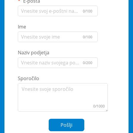
E-pošta
0/100
Ime
0/100
Naziv podjetja
0/200
Sporočilo
0/1000
Pošlji