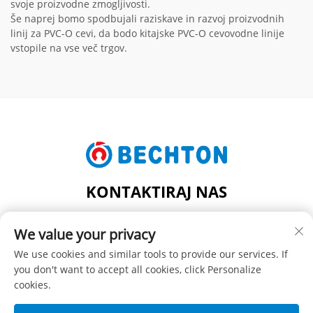
svoje proizvodne zmogljivosti.
Še naprej bomo spodbujali raziskave in razvoj proizvodnih
linij za PVC-O cevi, da bodo kitajske PVC-O cevovodne linije
vstopile na vse več trgov.
KONTAKTIRAJ NAS
Add: ŠT. 206, JIFU CESTA, FENGHUANG MESTO, MESTO
We value your privacy
ZHANGJIAGANG, PROVINCIA JIANGSU, KITAJSKA
Tel:
+86-13962240078
We use cookies and similar tools to provide our services. If
you don't want to accept all cookies, click Personalize
E-pošta:
[email protected]
cookies.