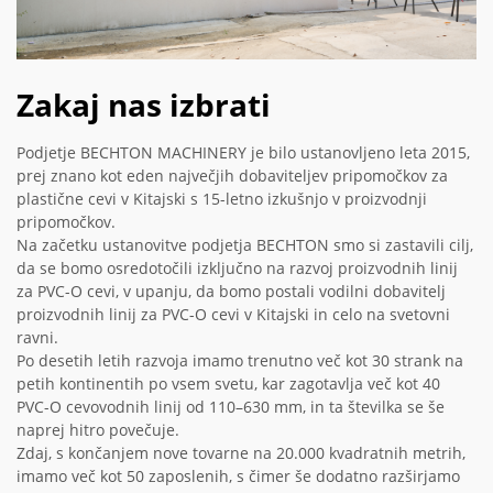
Zakaj nas izbrati
Podjetje BECHTON MACHINERY je bilo ustanovljeno leta 2015,
prej znano kot eden največjih dobaviteljev pripomočkov za
plastične cevi v Kitajski s 15-letno izkušnjo v proizvodnji
pripomočkov.
Na začetku ustanovitve podjetja BECHTON smo si zastavili cilj,
da se bomo osredotočili izključno na razvoj proizvodnih linij
za PVC-O cevi, v upanju, da bomo postali vodilni dobavitelj
proizvodnih linij za PVC-O cevi v Kitajski in celo na svetovni
ravni.
Po desetih letih razvoja imamo trenutno več kot 30 strank na
petih kontinentih po vsem svetu, kar zagotavlja več kot 40
PVC-O cevovodnih linij od 110–630 mm, in ta številka se še
naprej hitro povečuje.
Zdaj, s končanjem nove tovarne na 20.000 kvadratnih metrih,
imamo več kot 50 zaposlenih, s čimer še dodatno razširjamo