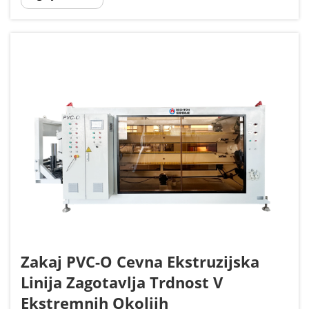
dodatno trdnost iz načina, kako se molekule
poravnajo med tem posebnim ...
Zakaj PVC-O Cevna Ekstruzijska
Linija Zagotavlja Trdnost V
Ekstremnih Okoljih