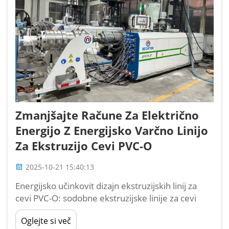
Zmanjšajte Račune Za Električno
Energijo Z Energijsko Varčno Linijo
Za Ekstruzijo Cevi PVC-O
2025-10-21 15:40:13
Energijsko učinkovit dizajn ekstruzijskih linij za
cevi PVC-O: sodobne ekstruzijske linije za cevi
PVC-O dosegajo specifično porabo energije 180–
Oglejte si več
220 Wh/kg zaradi optimiziranega sistemskega