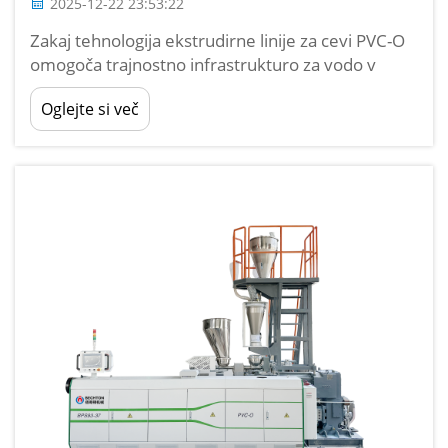
2025-12-22 23:53:22
Zakaj tehnologija ekstrudirne linije za cevi PVC-O
omogoča trajnostno infrastrukturo za vodo v
mestih Učinkovitost materiala: dvosmera
Oglejte si več
orientacija zmanjša uporabo smole PVC za 30–50
%, ne da bi pri tem zmanjšala tlaka. Pri izdelavi
cevi PVC-O z dvosmerno orientaci...