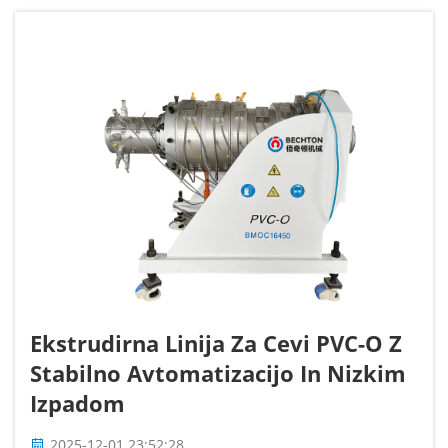
orientiran, preide skozi pomembne
spremembe...
Ekstrudirna Linija Za Cevi PVC-O Z
Stabilno Avtomatizacijo In Nizkim
Izpadom
2025-12-01 23:52:28