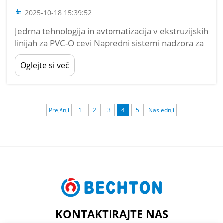
2025-10-18 15:39:52
Jedrna tehnologija in avtomatizacija v ekstruzijskih
linijah za PVC-O cevi Napredni sistemi nadzora za
natančnost pri proizvodnji PVC-O Današnje
Oglejte si več
ekstruzijske linije za PVC-O cevi se zanašajo na
PLC sisteme, da ohranijo dimenzijske tolerance
znotraj približno 0,15 mm skozi vsak proizvod...
Prejšnji
1
2
3
4
5
Naslednji
KONTAKTIRAJTE NAS