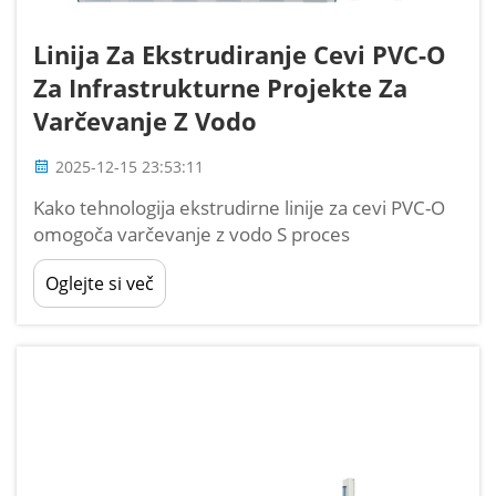
Linija Za Ekstrudiranje Cevi PVC-O
Za Infrastrukturne Projekte Za
Varčevanje Z Vodo
2025-12-15 23:53:11
Kako tehnologija ekstrudirne linije za cevi PVC-O
omogoča varčevanje z vodo S proces
dvosmernega orientacije: tanjše stene, višja
Oglejte si več
trdnost, manj materiala Cevi PVC-O, znane tudi
kot dvosmerno orientiran polivinilklorid, se
izdelujejo s posebno ekstruzi...