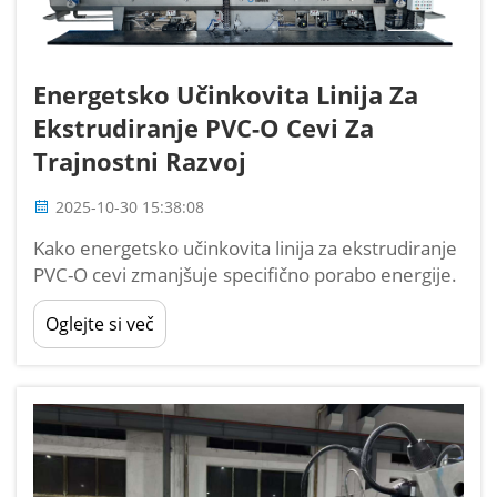
Energetsko Učinkovita Linija Za
Ekstrudiranje PVC-O Cevi Za
Trajnostni Razvoj
2025-10-30 15:38:08
Kako energetsko učinkovita linija za ekstrudiranje
PVC-O cevi zmanjšuje specifično porabo energije.
Moderne linije za ekstrudiranje PVC-O (orijentiran
Oglejte si več
polivinilklorid) dosegajo energetsko učinkovitost z
optimiziranimi konstrukcijami vijaka, naprednimi
pogonskimi sistemi in procesi, ki temeljijo na
podatkih...