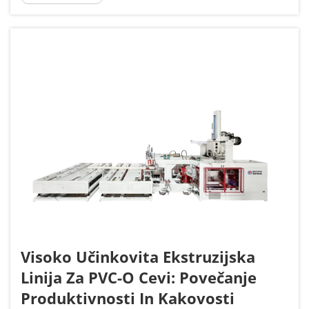
dizajna – kar je 15 % manj kot pri konvencionalnih
metodah, glede na učinkovitost ekstruzije...
Visoko Učinkovita Ekstruzijska
Linija Za PVC-O Cevi: Povečanje
Produktivnosti In Kakovosti