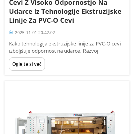
Cevi Z Visoko Odpornostjo Na
Udarce Iz Tehnologije Ekstruzijske
Linije Za PVC-O Cevi
2025-11-01 20:42:02
Kako tehnologija ekstruzijske linije za PVC-O cevi
izboljšuje odpornost na udarce. Razvoj
tehnologije PVC-O in načela molekularne
Oglejte si več
orientacije. Razvoj moderne PVC-O dejansko
izhaja iz običajne proizvodnje PVC-U, kar je
posledica precej naprednih ...