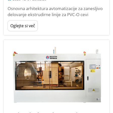
Osnovna arhitektura avtomatizacije za zanesljivo
delovanje ekstrudirne linije za PVC-O cevi
Sinhronizacija procesov pod nadzorom PLC in
Oglejte si več
sistemi zaprtje zank s povratno informacijo PLC
predstavlja osrednji nadzorni sistem za današnje
postopke ekstruzije PVC-O cevi, ki zagotavlja, da
vse ...