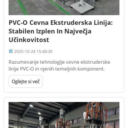
PVC-O Cevna Ekstruderska Linija:
Stabilen Izplen In Največja
Učinkovitost
2025-10-24 15:40:30
Razumevanje tehnologije cevne ekstruderske
linije PVC-O in njenih temeljnih komponent.
Cevne ekstruderske linije za PVC-O (dvosmerno
Oglejte si več
orientiran polivinilklorid) so napredni proizvodni
sistemi, ki ustvarjajo cevi visoke trdnosti s
poravnavo molekul. S transformacijo...