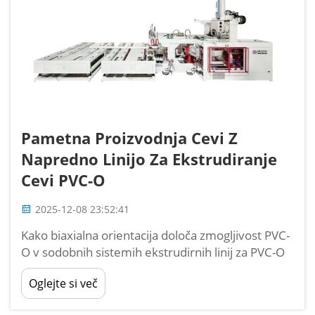
Pametna Proizvodnja Cevi Z
Napredno Linijo Za Ekstrudiranje
Cevi PVC-O
2025-12-08 23:52:41
Kako biaxialna orientacija določa zmogljivost PVC-
O v sodobnih sistemih ekstrudirnih linij za PVC-O
cevi Mehanične lastnosti poravnavanja molekul:
Oglejte si več
od amorfnega PVC do visoko trdnih, odpornih
proti razpokam PVC-O Ko je amorfni PVC biaxialno