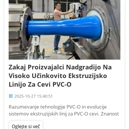
Zakaj Proizvajalci Nadgradijo Na
Visoko Učinkovito Ekstruzijsko
Linijo Za Cevi PVC-O
2025-10-27 15:40:51
Razumevanje tehnologije PVC-O in evolucije
sistemov ekstruzijskih linij za PVC-O cevi. Znanost
za tehnologijo PVC-O. Prednosti: Obrazložena
Oglejte si več
molekularna usmerjenost. PVC-O cevi pridobijo