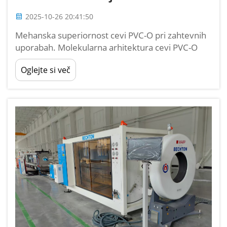
2025-10-26 20:41:50
Mehanska superiornost cevi PVC-O pri zahtevnih
uporabah. Molekularna arhitektura cevi PVC-O
(orientiran polivinilklorid) omogoča izjemno
Oglejte si več
zmogljivost v okoljih z visokim napetostnim
obremenitvam. S posebno proizvodnjo, ki
poravnava ...