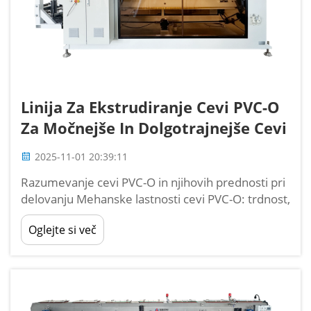
Linija Za Ekstrudiranje Cevi PVC-O
Za Močnejše In Dolgotrajnejše Cevi
2025-11-01 20:39:11
Razumevanje cevi PVC-O in njihovih prednosti pri
delovanju Mehanske lastnosti cevi PVC-O: trdnost,
odpornost na udarce in vzdržljivost Cevi PVC-O
Oglejte si več
(orijentirani polivinil klorid) zagotavljajo odlično
mehansko zmogljivost z dvosmerno orientacijo...