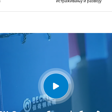
а
истраживању и развоју