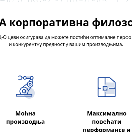
филозофија
 корпоративна филоз
Ц-О цеви осигурава да можете постићи оптималне перф
и конкурентну предност у вашим производњима.
Моћна
Максимално
производња
повећати
перформансе и