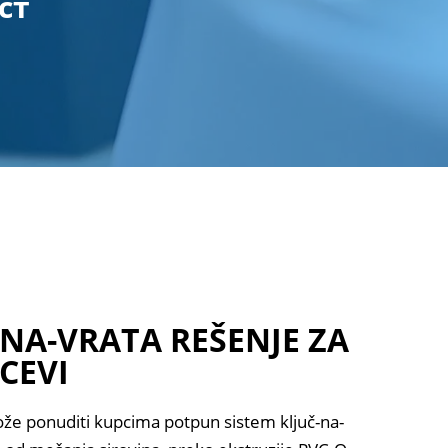
ст
-NA-VRATA REŠENJE ZA
CEVI
 ponuditi kupcima potpun sistem ključ-na-