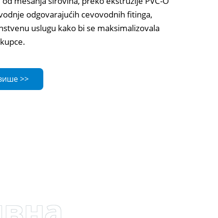
, od mešanja sirovina, preko ekstruzije PVC-O
zvodnje odgovarajućih cevovodnih fitinga,
instvenu uslugu kako bi se maksimalizovala
 kupce.
више >>
ивна