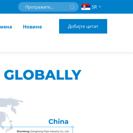
SR
Добијте цитат
мена
Новине