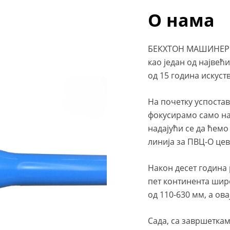
О нама
БЕКХТОН МАШИНЕРИЈА
као један од највећ
од 15 година искуст
На почетку успоста
фокусирамо само на
надајући се да ћем
линија за ПВЦ-О цеве
Након десет година 
пет континента шир
од 110-630 мм, а ова
Сада, са завршеткам