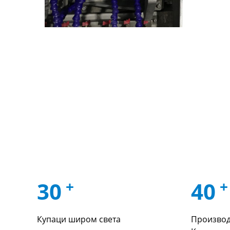
30
+
40
+
Купаци широм света
Производ