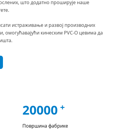
ослених, што додатно проширује наше
ете.
сати истраживање и развој производних
ви, омогућавајући кинеским PVC-О цевима да
ишта.
20000
+
Површина фабрике