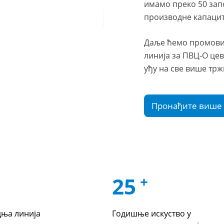
имамо преко 50 зап
производне капацит
Даље ћемо промови
линија за ПВЦ-О це
уђу на све више трж
Пронађите више
25
+
ња линија
Годишње искуство у