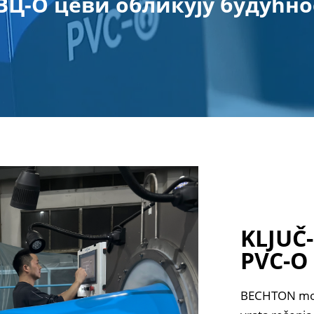
ВЦ-О цеви обликују будућно
KLJUČ
PVC-O 
BECHTON može