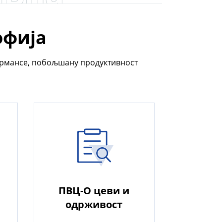
офија
ормансе, побољшану продуктивност
ПВЦ-О цеви и
одрживост