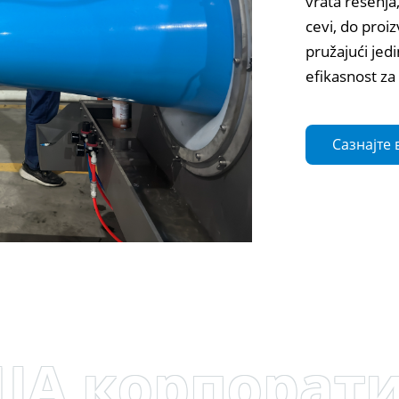
vrata rešenja
cevi, do proi
pružajući jed
efikasnost za
Сазнајте 
А корпорат