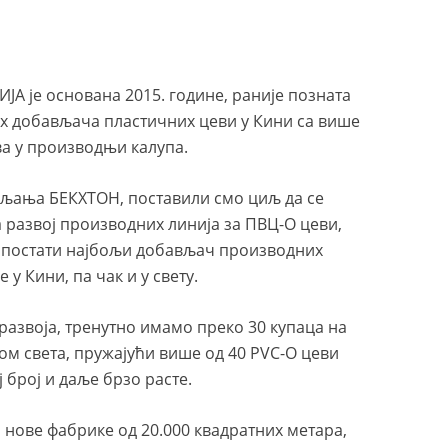
 је основана 2015. године, раније позната
их добављача пластичних цеви у Кини са више
ва у производњи калупа.
вљања БЕКХТОН, поставили смо циљ да се
 развој производних линија за ПВЦ-О цеви,
о постати најбољи добављач производних
 у Кини, па чак и у свету.
развоја, тренутно имамо преко 30 купаца на
ом света, пружајући више од 40 PVC-O цеви
ј број и даље брзо расте.
 нове фабрике од 20.000 квадратних метара,