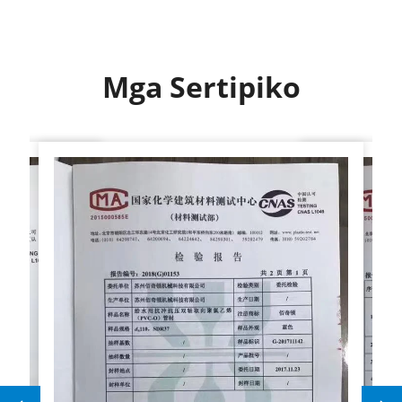
ang downtime at pinakamataas ang
produktibo.
Mga Sertipiko