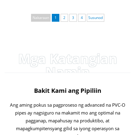
Nakaraan
1
2
3
4
Susunod
Mga Katangian
Namin
Bakit Kami ang Pipiliin
Ang aming pokus sa pagproseso ng advanced na PVC-O
pipes ay nagsiguro na makamit mo ang optimal na
pagganap, mapahusay na produktibo, at
mapagkumpitensyang gilid sa iyong operasyon sa