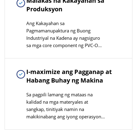
Malakas na Kakayahan sa
mga pangangailangan ng
Produksyon
teknolohikal na pag-upgrade ng
industriya
Ang Kakayahan sa
Pagmamanupaktura ng Buong
Industriyal na Kadena ay nagsiguro
sa mga core component ng PVC-O
production lines na binuo at ginawa
nang kumakatawan sa sariling
kompanya, pinahuhusay ang
I-maximize ang Pagganap at
kompatibilidad ng produkto at mga
Habang Buhay ng Makina
bentahe sa kontrol ng gastos
Sa pagpili lamang ng mataas na
kalidad na mga materyales at
sangkap, tinitiyak namin na
makikinabang ang iyong operasyon
mula sa mga makina na parehong
maaasahan at matibay, pinakamaliit