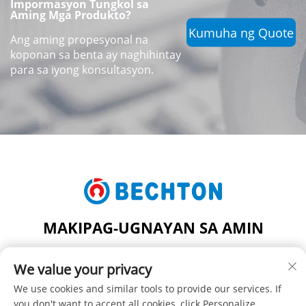
Impormasyon Tungkol sa
Aming Mga Produkto?
Kumuha ng Quote
Ang aming propesyonal na
koponan sa benta ay naghihintay
para sa iyong konsultasyon.
MAKIPAG-UGNAYAN SA AMIN
Add: NO.206, JIFU ROAD, FENGHUANG TOWN,
We value your privacy
ZHANGJIAGANG CITY, JIANGSU PROVINCE, CHINA
Telepono:
+86-13962240078
We use cookies and similar tools to provide our services. If
you don't want to accept all cookies, click Personalize