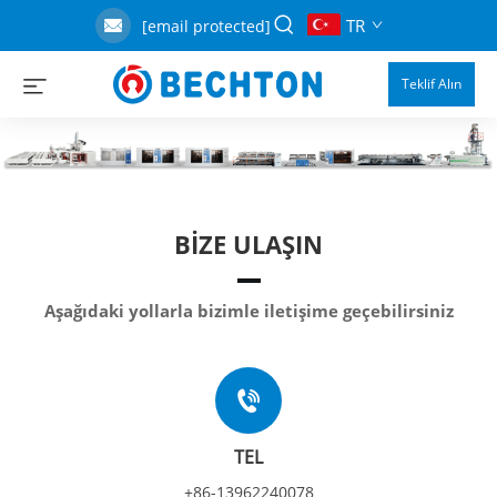
TR
[email protected]
Teklif Alın
BIZE ULAŞIN
Aşağıdaki yollarla bizimle iletişime geçebilirsiniz
TEL
+86-13962240078