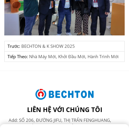
Trước:
BECHTON & K SHOW 2025
Tiếp Theo:
Nhà Máy Mới, Khởi Đầu Mới, Hành Trình Mới
LIÊN HỆ VỚI CHÚNG TÔI
Add: SỐ 206, ĐƯỜNG JIFU, THỊ TRẤN FENGHUANG,
THÀNH PHỐ ZHANGJIAGANG, TỈNH GIANG TÔ, TRUNG