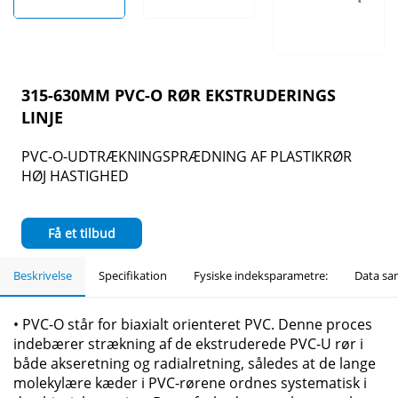
315-630MM PVC-O RØR EKSTRUDERINGS
LINJE
PVC-O-UDTRÆKNINGSPRÆDNING AF PLASTIKRØR
HØJ HASTIGHED
Få et tilbud
Beskrivelse
Specifikation
Fysiske indeksparametre:
Data sa
• PVC-O står for biaxialt orienteret PVC. Denne proces
indebærer strækning af de ekstruderede PVC-U rør i
både akseretning og radialretning, således at de lange
molekylære kæder i PVC-rørene ordnes systematisk i