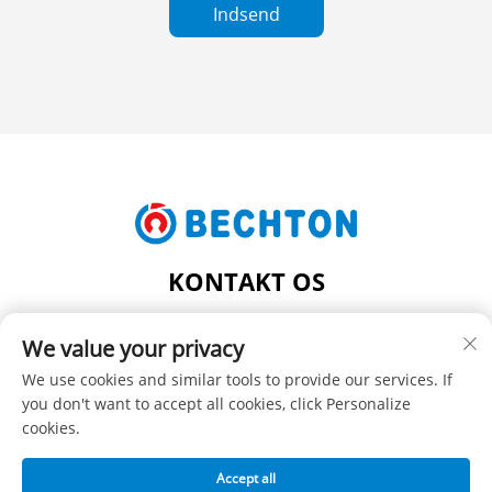
Indsend
KONTAKT OS
Add: NR. 206, JIFU VEJ, FENGHUANG BY,
We value your privacy
ZHANGJIAGANG CITY, JIANGSU PROVINS, KINA
Tlf.:
+86-13962240078
We use cookies and similar tools to provide our services. If
you don't want to accept all cookies, click Personalize
E-mail:
[email protected]
cookies.
Accept all
Copyright © SUZHOU BECHTON PLASTIC MACHINERY CO.,