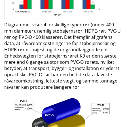
Diagrammet viser 4 forskellige typer rør (under 400
mm diameter), nemlig støbejernsrør, HDPE-rør, PVC-U
rør og PVC-O 400 klasserør. Det fremgår af grafens
data, at råvareomkostningerne for støbejernsrør og
HDPE-rør er højest, og de er grundlæggende ens.
Enhedsvægten for støbejernsrøret K9 er den største,
mere end 6 gange så stor som PVC-O rørets, hvilket
betyder, at transport, byggeri og installation er yderst
upraktiske. PVC-O rør har den bedste data, laveste
råvareomkostning, letteste vægt, og samme tonnage
råvarer kan producere længere rør.