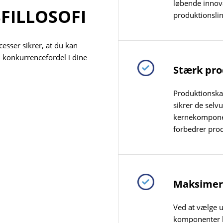
løbende innova
FILLOSOFI
produktionslinj
teknologiske 
esser sikrer, at du kan
 konkurrencefordel i dine
Stærk pro
Produktionska
sikrer de selv
kernekomponen
forbedrer pro
Maksimer 
Ved at vælge u
komponenter hj