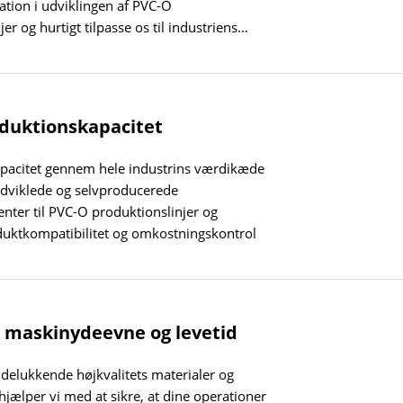
tion i udviklingen af PVC-O
er og hurtigt tilpasse os til industriens
opgraderinger
duktionskapacitet
pacitet gennem hele industrins værdikæde
udviklede og selvproducerede
ter til PVC-O produktionslinjer og
duktkompatibilitet og omkostningskontrol
maskinydeevne og levetid
delukkende højkvalitets materialer og
ælper vi med at sikre, at dine operationer