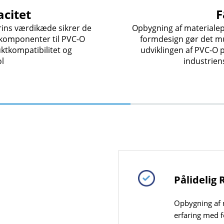
citet
F
ins værdikæde sikrer de
Opbygning af materialep
ekomponenter til PVC-O
formdesign gør det mul
ktkompatibilitet og
udviklingen af PVC-O pr
l
industrien
Pålidelig
Opbygning af m
erfaring med f