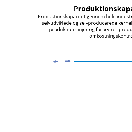
Produktionskapa
ing med
Produktionskapacitet gennem hele industr
ion i
selvudviklede og selvproducerede kern
s til
produktionslinjer og forbedrer produ
omkostningskontro