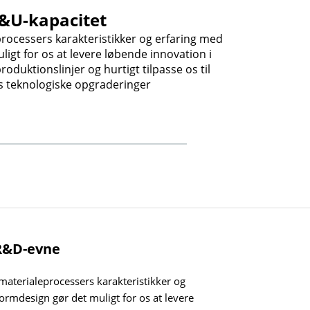
&U-kapacitet
rocessers karakteristikker og erfaring med
Produ
igt for os at levere løbende innovation i
selv
oduktionslinjer og hurtigt tilpasse os til
s teknologiske opgraderinger
 R&D-evne
aterialeprocessers karakteristikker og
ormdesign gør det muligt for os at levere