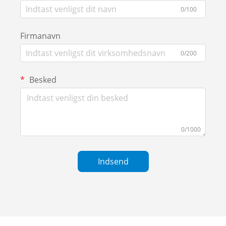
0/100
Firmanavn
0/200
Besked
0/1000
Indsend