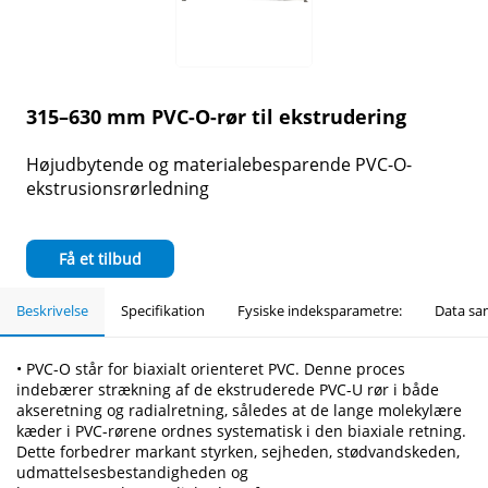
315–630 mm PVC-O-rør til ekstrudering
Højudbytende og materialebesparende PVC-O-
ekstrusionsrørledning
Få et tilbud
Beskrivelse
Specifikation
Fysiske indeksparametre:
Data sa
• PVC-O står for biaxialt orienteret PVC. Denne proces
indebærer strækning af de ekstruderede PVC-U rør i både
akseretning og radialretning, således at de lange molekylære
kæder i PVC-rørene ordnes systematisk i den biaxiale retning.
Dette forbedrer markant styrken, sejheden, stødvandskeden,
udmattelsesbestandigheden og