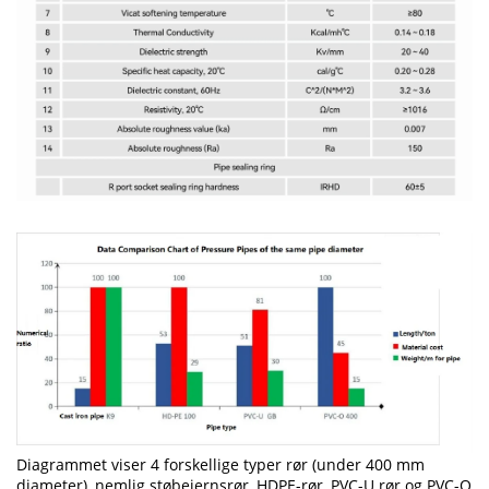
Diagrammet viser 4 forskellige typer rør (under 400 mm
diameter), nemlig støbejernsrør, HDPE-rør, PVC-U rør og PVC-O