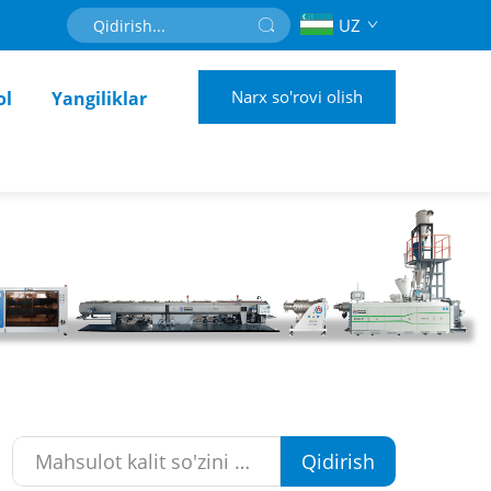
UZ
Narx so'rovi olish
ol
Yangiliklar
Qidirish