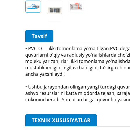
Tavsif
• PVC-O — ikki tomonlama yo'naltilgan PVC dega
quvurlarni o'qiy va radiusiy yo'nalishlarda cho'z
molekulyar zanjirlari ikki tomonlama yo'nalishda
mustahkamligini, egiluvchanligini, ta'sirga chida
ancha yaxshilaydi.
• Ushbu jarayondan olingan yangi turdagi quvur
ashyo resurslarini katta miqdorda tejash, xaraj
imkonini beradi. Shu bilan birga, quvur liniyasini
TEXNIK XUSUSIYATLAR