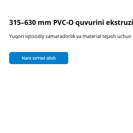
r
315–630 mm PVC-O quvurini ekstruzi
Yuqori iqtisodiy samaradorlik va material tejash uchun 
Narx so'rovi olish