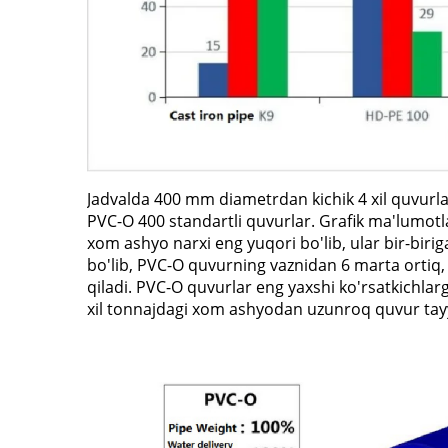
Jadvalda 400 mm diametrdan kichik 4 xil quvurlar
PVC-O 400 standartli quvurlar. Grafik ma'lumotl
xom ashyo narxi eng yuqori bo'lib, ular bir-birig
bo'lib, PVC-O quvurning vaznidan 6 marta ortiq, 
qiladi. PVC-O quvurlar eng yaxshi ko'rsatkichlarg
xil tonnajdagi xom ashyodan uzunroq quvur ta