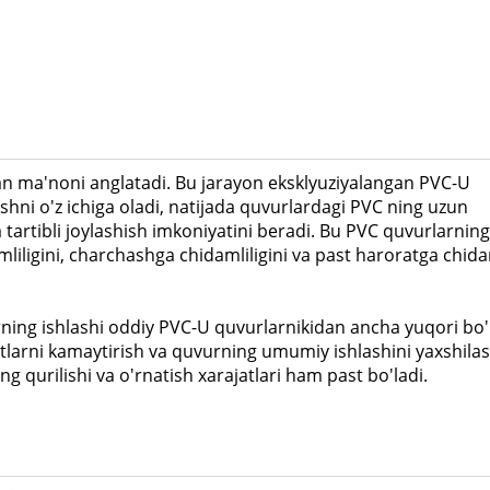
n ma'noni anglatadi. Bu jarayon eksklyuziyalangan PVC-U
ishni o'z ichiga oladi, natijada quvurlardagi PVC ning uzun
 tartibli joylashish imkoniyatini beradi. Bu PVC quvurlarning
mliligini, charchashga chidamliligini va past haroratga chidam
ning ishlashi oddiy PVC-U quvurlarnikidan ancha yuqori bo'
atlarni kamaytirish va quvurning umumiy ishlashini yaxshila
ng qurilishi va o'rnatish xarajatlari ham past bo'ladi.