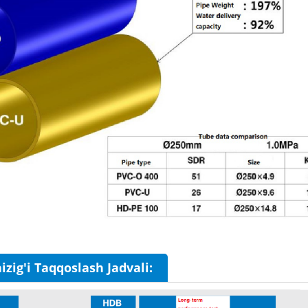
izig'i Taqqoslash Jadvali: