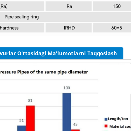
vurlar O'rtasidagi Ma'lumotlarni Taqqoslash