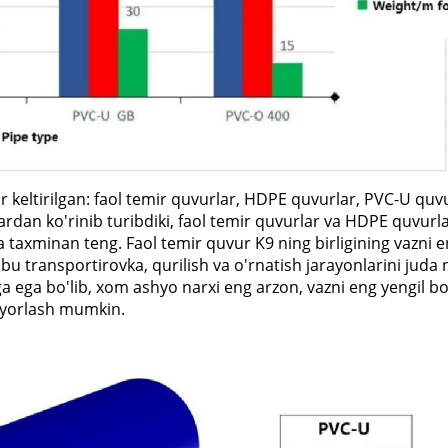
 keltirilgan: faol temir quvurlar, HDPE quvurlar, PVC-U quv
ardan ko'rinib turibdiki, faol temir quvurlar va HDPE quvurl
a taxminan teng. Faol temir quvur K9 ning birligining vazni e
bu transportirovka, qurilish va o'rnatish jarayonlarini juda
a ega bo'lib, xom ashyo narxi eng arzon, vazni eng yengil bo'
yyorlash mumkin.