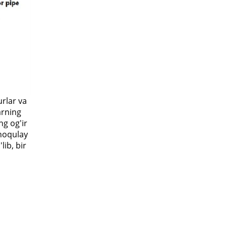
urlar va
arning
ng og'ir
 noqulay
lib, bir