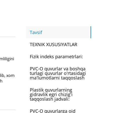
Tavsif
TEXNIK XUSUSIYATLAR
Fizik indeks parametrlari:
liligini
PVC-O quvurlar va boshqa
turlagi quvurlar o'rtasidagi
lib, xom
ma'lumotlarni taqqoslash
sh
Plastik quvurlarning
gidravlik egri chizig'i
taqqoslash jadvali:
PVC-O quvurlarga oid