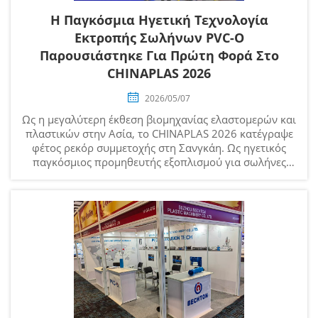
Η Παγκόσμια Ηγετική Τεχνολογία
Εκτροπής Σωλήνων PVC-O
Παρουσιάστηκε Για Πρώτη Φορά Στο
CHINAPLAS 2026
2026/05/07
Ως η μεγαλύτερη έκθεση βιομηχανίας ελαστομερών και
πλαστικών στην Ασία, το CHINAPLAS 2026 κατέγραψε
φέτος ρεκόρ συμμετοχής στη Σανγκάη. Ως ηγετικός
παγκόσμιος προμηθευτής εξοπλισμού για σωλήνες
PVC-O, η BECHTON παρουσίασε την παγκοσμίως
μικρότερης διαμέτρου γραμμή παραγωγής σωλήνων
PVC-O...