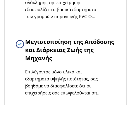
ολόκληρης της επιχείρησης
εξασφαλίζει τα βασικά εξαρτήματα
των γραμμών παραγωγής PVC-O
που έχουν αναπτυχθεί και
κατασκευαστεί από εμάς,
ενισχύοντας τη συμβατότητα των
Μεγιστοποίηση της Απόδοσης
προϊόντων και τα πλεονεκτήματα
και Διάρκειας Ζωής της
ελέγχου του κόστους
Μηχανής
Επιλέγοντας μόνο υλικά και
εξαρτήματα υψηλής ποιότητας, σας
βοηθάμε να διασφαλίσετε ότι οι
επιχειρήσεις σας επωφελούνται από
μηχανήματα που είναι αξιόπιστα και
ανθεκτικά, ελαχιστοποιώντας τους
χρόνους απόρριψης και
μεγιστοποιώντας την
παραγωγικότητα.