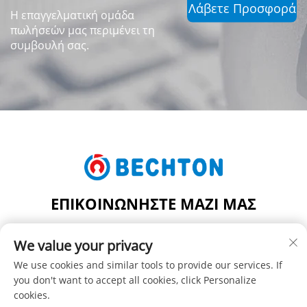
Λάβετε Προσφορά
Η επαγγελματική ομάδα
πωλήσεών μας περιμένει τη
συμβουλή σας.
ΕΠΙΚΟΙΝΩΝΉΣΤΕ ΜΑΖΊ ΜΑΣ
Add: ΑΡ. 206, ΟΔΟΣ JIFU, ΠΟΛΗ FENGHUANG, ΠΟΛΗ
We value your privacy
ZHANGJIAGANG, ΕΠΑΡΧΙΑ JIANGSU, ΚΙΝΑ
Τηλ.:
+86-13962240078
We use cookies and similar tools to provide our services. If
you don't want to accept all cookies, click Personalize
Ηλ. Διεύθυνση:
[email protected]
cookies.