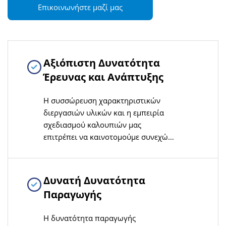
Επικοινωνήστε μαζί μας
Αξιόπιστη Δυνατότητα
Έρευνας και Ανάπτυξης
Η συσσώρευση χαρακτηριστικών
διεργασιών υλικών και η εμπειρία
σχεδιασμού καλουπιών μας
επιτρέπει να καινοτομούμε συνεχώς
στην έρευνα και ανάπτυξη γραμμών
παραγωγής PVC-O, προσαρμόζοντας
γρήγορα στις ανάγκες των
Δυνατή Δυνατότητα
τεχνολογικών βελτιώσεων της
Παραγωγής
βιομηχανίας
Η δυνατότητα παραγωγής