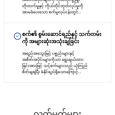
တိုးတက်မှုနှင့် ကိုယ်တိုင်ထုတ်လုပ်မှုကို
အာမခံပေးသော စက်မှုလုပ်ငန်းတွင်
ထုတ်လုပ်မှုစွမ်းရည်အပြည့်အဝ ရရှိ
နိုင်သည်။ ထို့ကြောင့် ထုတ်ကုန်များ၏
ကိုက်ညီမှုနှင့် စျေးနှုန်းထိန်းချုပ်မှုတို့ကို
စက်၏ စွမ်းဆောင်ရည်နှင့် သက်တမ်း
တိုးတက်ကောင်းမွန်စေသည်။
ကို အများဆုံးအသုံးချခြင်း
အရည်အသွေးမြင့် ပစ္စည်းများနှင့်
အစိတ်အပိုင်းများကိုသာ ရွေးချယ်ထား
ခြင်းအားဖြင့် သင့်စက်များသည် ယုံကြည်
စိတ်ချရပြီး ခံနိုင်ရည်ရှိသောကြောင့်
လုပ်ငန်းများတွင် အဆင်ပြေစေပြီး
အချိန်ကုန်နည်းပြီး ထုတ်လုပ်မှုကို အများ
ဆုံးအသုံးချနိုင်မည်ဖြစ်သည်။
လက်မှတ်များ