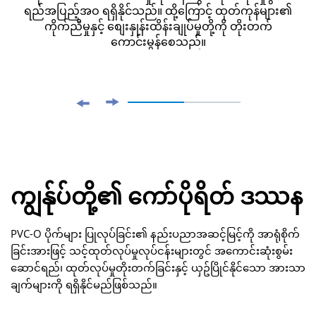
ရည်အပြည့်အဝ ရရှိနိုင်သည်။ ထို့ကြောင့် ထုတ်ကုန်များ၏
ကိုက်ညီမှုနှင့် စျေးနှုန်းထိန်းချုပ်မှုတို့ကို တိုးတက်
ကောင်းမွန်စေသည်။
ကျွန်ုပ်တို့၏ ကော်ပိုရိတ် ဒဿန
PVC-O ပိုက်များ ပြုလုပ်ခြင်း၏ နည်းပညာအဆင့်မြင့်ကို အာရုံစိုက်
ခြင်းအားဖြင့် သင့်ထုတ်လုပ်မှုလုပ်ငန်းများတွင် အကောင်းဆုံးစွမ်း
ဆောင်ရည်၊ ထုတ်လုပ်မှုတိုးတက်ခြင်းနှင့် ယှဥ်ပြိုင်နိုင်သော အားသာ
ချက်များကို ရရှိနိုင်မည်ဖြစ်သည်။