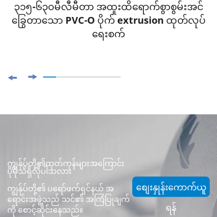
၃၁၅-၆၃၀မီလီမီတာ အထူးထိရောက်စွာစွမ်းအင်
ခြွေတာသော PVC-O ပိုက် extrusion ထုတ်လုပ်
ရေးစက်
ကျွန်ုပ်တို့၏ထုတ်ကုန်များအကြောင်း
ပိုမိုသိရှိလိုပါသလား
စျေးနှုန်းကောက်ယူ
ကျွန်ုပ်တို့၏ ပရော်ဖက်ရှင်နယ် အ
ရောင်းအဖွဲ့သည် သင်၏ အကြံပြုချက်
ရန်
ကို စောင့်ဆိုင်းနေသည်။