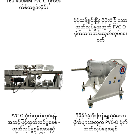
160-400MM PVC-O ပိုက်အ
က်စ်ထရုဒ်လိုင်း
ပိုမိုသန့်ရှင်းပြီး ပိုမိုလုံခြုံသော
ထုတ်လုပ်မှုအတွက် PVC-O
ပိုက်ဆက်တန်းထုတ်လုပ်ရေး
စက်
PVC-O ပိုက်ထုတ်လုပ်ရန်
ပိုမိုခိုင်ခံ့ပြီး ကြာရှည်ခံသော
အဆင့်မြင့်ထုတ်လုပ်မှုစနစ် -
ပိုက်များအတွက် PVC-O ပိုက်
ထုတ်လုပ်မှုစွမ်းအားနှင့်
ထုတ်လုပ်ရေးစနစ်