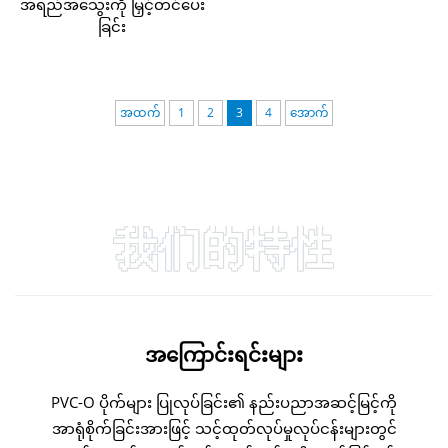
အရည်အသွေးကို မြှင့်တင်ပေး
ခြင်း
အထက်
1
2
3
4
အောက်
我们的特性
အကြောင်းရင်းများ
PVC-O ပိုက်များ ပြုလုပ်ခြင်း၏ နည်းပညာအဆင့်မြင့်ကို
အာရုံစိုက်ခြင်းအားဖြင့် သင့်ထုတ်လုပ်မှုလုပ်ငန်းများတွင်