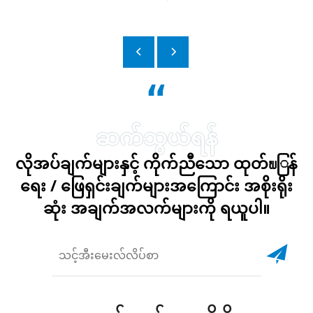
“
လိုအပ်ချက်များနှင့် ကိုက်ညီသော ထုတ်พြန်
ရေး / ဖြေရှင်းချက်များအကြောင်း အစိုးရိုး
ဆုံး အချက်အလက်များကို ရယူပါ။