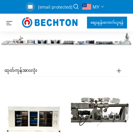
MY
[email protected]
စျေးနှုန်းကောက်ယူရန်
ထုတ်ကုန်အားလုံး