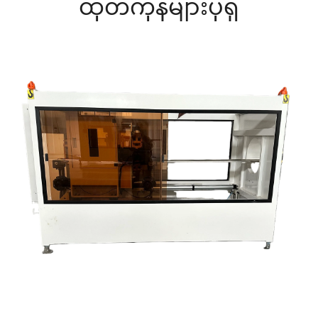
ထုတ်ကုန်များပိုရှိ