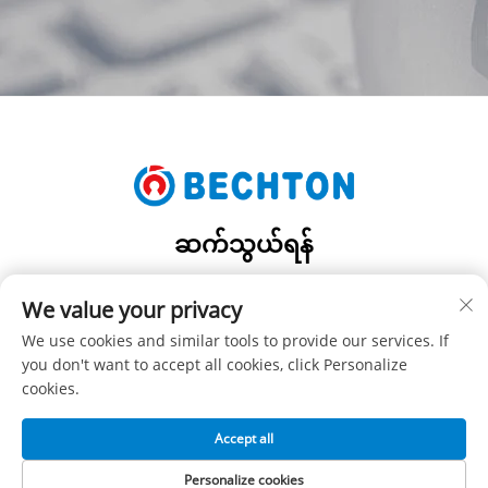
ဆက်သွယ်ရန်
Add: NO.206, JIFU ROAD, FENGHUANG TOWN,
We value your privacy
ZHANGJIAGANG CITY, JIANGSU PROVINCE, CHINA
ဖုန်း:
+86-13962240078
We use cookies and similar tools to provide our services. If
you don't want to accept all cookies, click Personalize
အီးမေးလ်:
[email protected]
cookies.
Accept all
မူပိုင်ခွင့် © SUZHOU BECHTON PLASTIC MACHINERY CO.,
LTD -
လျှို့ဝှက်မှုမူဝါဒ
Personalize cookies