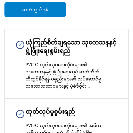
ဆက်သွယ်ရန်
ယုံကြည်စိတ်ချရသော သုတေသနနှင့်
ဖွံ့ဖြိုးရေးစွမ်းရည်
PVC-O ထုတ်လုပ်ရေးလိုင်းများ၏
သုတေသနနှင့် ဖွံ့ဖြိုးရေးတွင် ဆက်တိုက်
တီထွင်နိုင်ရန် ပစ္စည်းများ၏ လုပ်ဆောင်မှု
သဘောသဘာဝများနှင့် ပုံစံဒီဇိုင်း
အတွေ့အကြုံများကို စုဆောင်းထားခြင်း
အားဖြင့် စက်မှုလုပ်ငန်းများ၏ နည်းပညာ
တိုးတက်မှုများကို အမြန်အစွာ
ထုတ်လုပ်မှုစွမ်းရည်
လိုက်လျောညီထွေဖြစ်စေနိုင်သည်။
PVC-O ထုတ်လုပ်ရေးလိုင်းများ၏ အဓိက
အစိတ်အပိုင်းများကို ကိုယ်တိုင်ဖွံ့ဖြိုး