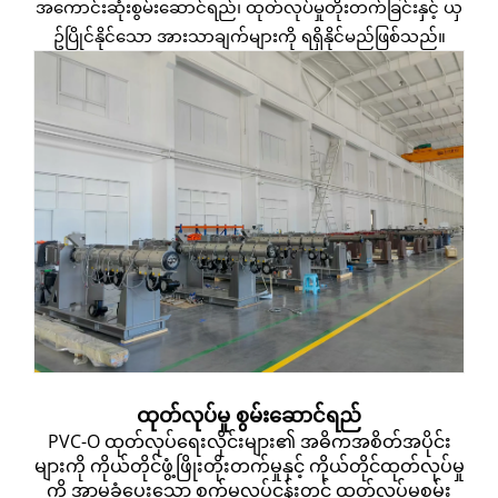
အကောင်းဆုံးစွမ်းဆောင်ရည်၊ ထုတ်လုပ်မှုတိုးတက်ခြင်းနှင့် ယှ
ဥ်ပြိုင်နိုင်သော အားသာချက်များကို ရရှိနိုင်မည်ဖြစ်သည်။
ထုတ်လုပ်မှု စွမ်းဆောင်ရည်
PVC-O ထုတ်လုပ်ရေးလိုင်းများ၏ အဓိကအစိတ်အပိုင်း
များကို ကိုယ်တိုင်ဖွံ့ဖြိုးတိုးတက်မှုနှင့် ကိုယ်တိုင်ထုတ်လုပ်မှု
ကို အာမခံပေးသော စက်မှုလုပ်ငန်းတွင် ထုတ်လုပ်မှုစွမ်း