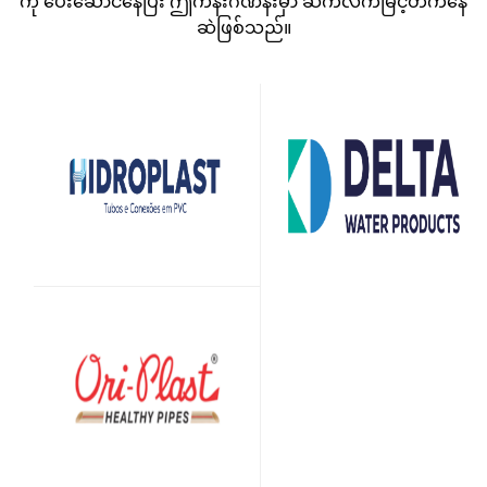
ကို ပေးဆောင်နေပြီး ဤကိန်းဂဏန်းမှာ ဆက်လက်မြင့်တက်နေ
ဆဲဖြစ်သည်။