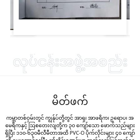
လုပ်ငန်းအဖွဲ့အစည်း
မိတ်ဖက်
ကမ္ဘာတစ်ဝှမ်းတွင် ကျွန်ုပ်တို့တွင် အာရှ၊ အာဖရိက၊ ဥရောပ၊ အ
မေရိကနှင့် ဩစတေးလျတို့က ၃၀ ကျော်သော ဖောက်သည်များ
ရှိပြီး ၁၁၀-၆၃၀မီလီမီတာအထိ PVC-O ပိုက်လိုင်းများ ၄၀ ကျော်