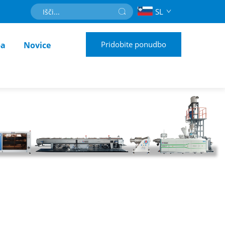
SL
Pridobite ponudbo
ba
Novice