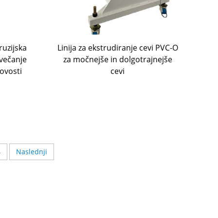
ruzijska
Linija za ekstrudiranje cevi PVC-O
ovečanje
za močnejše in dolgotrajnejše
kovosti
cevi
4
Naslednji