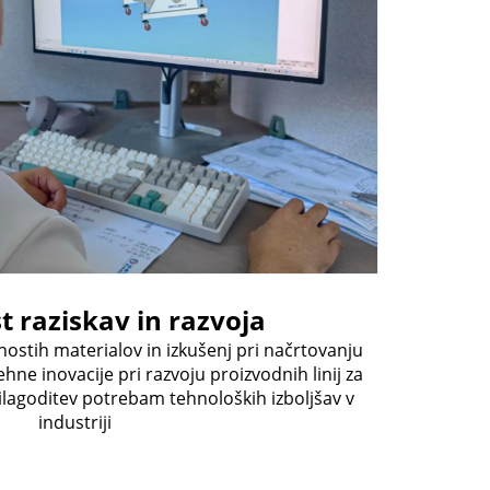
 raziskav in razvoja
nostih materialov in izkušenj pri načrtovanju
Proizvodn
e inovacije pri razvoju proizvodnih linij za
razvojno
rilagoditev potrebam tehnoloških izboljšav v
izbo
industriji