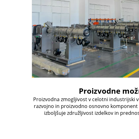
Proizvodne mož
rtovanju
Proizvodna zmogljivost v celotni industrijski 
linij za
razvojno in proizvodno osnovno komponent pr
ljšav v
izboljšuje združljivost izdelkov in prednos