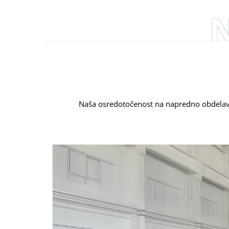
N
Naša osredotočenost na napredno obdelavo