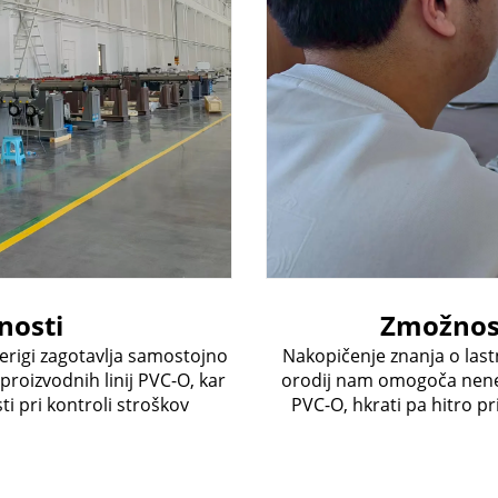
nosti
Zmožnost
verigi zagotavlja samostojno
Nakopičenje znanja o last
oizvodnih linij PVC-O, kar
orodij nam omogoča nenehn
ti pri kontroli stroškov
PVC-O, hkrati pa hitro p