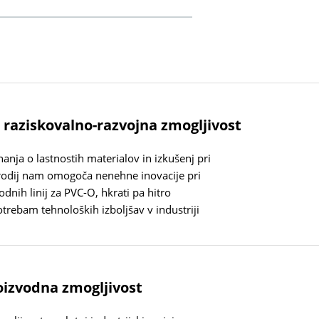
a raziskovalno-razvojna zmogljivost
anja o lastnostih materialov in izkušenj pri
rodij nam omogoča nenehne inovacije pri
odnih linij za PVC-O, hkrati pa hitro
otrebam tehnoloških izboljšav v industriji
izvodna zmogljivost