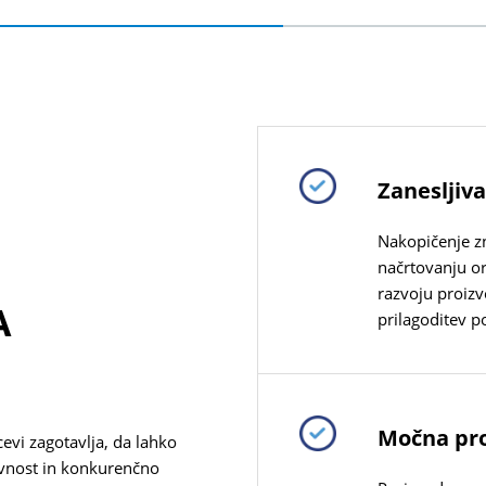
Zanesljiv
Nakopičenje zn
načrtovanju o
razvoju proizv
A
prilagoditev p
Močna pro
vi zagotavlja, da lahko
vnost in konkurenčno