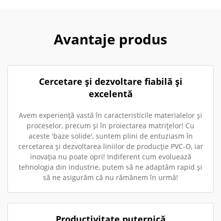
Avantaje produs
Cercetare și dezvoltare fiabilă și
excelentă
Avem experiență vastă în caracteristicile materialelor și
proceselor, precum și în proiectarea matrițelor! Cu
aceste 'baze solide', suntem plini de entuziasm în
cercetarea și dezvoltarea liniilor de producție PVC-O, iar
inovația nu poate opri! Indiferent cum evoluează
tehnologia din industrie, putem să ne adaptăm rapid și
să ne asigurăm că nu rămânem în urmă!
Productivitate puternică