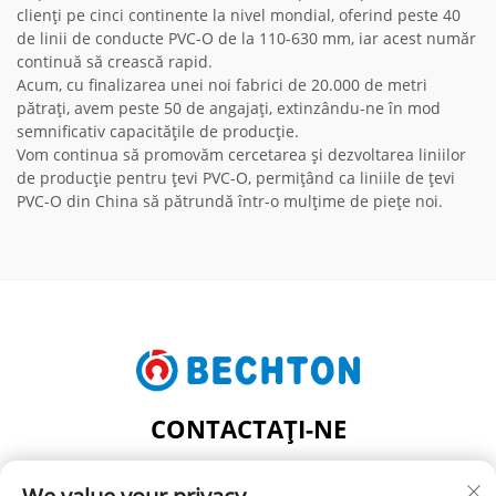
clienți pe cinci continente la nivel mondial, oferind peste 40
de linii de conducte PVC-O de la 110-630 mm, iar acest număr
continuă să crească rapid.
Acum, cu finalizarea unei noi fabrici de 20.000 de metri
pătrați, avem peste 50 de angajați, extinzându-ne în mod
semnificativ capacitățile de producție.
Vom continua să promovăm cercetarea și dezvoltarea liniilor
de producție pentru țevi PVC-O, permițând ca liniile de țevi
PVC-O din China să pătrundă într-o mulțime de piețe noi.
CONTACTAȚI-NE
Add: NR. 206, STRADA JIFU, SATUL FENGHUANG,
ORAȘUL ZHANGJIAGANG, JUDEȚUL JIANGSU, CHINA