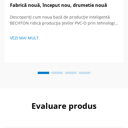
Fabrică nouă, început nou, drumetie nouă
Descoperiți cum noua bază de producție inteligentă
BECHTON ridică producția țevilor PVC-O prin tehnologie
avansată și viziune globală. Vedeți viitorul
echipamentelor de extrudare.
VEZI MAI MULT
Evaluare produs