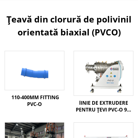
Țeavă din clorură de polivinil
orientată biaxial (PVCO)
110-400MM FITTING
lINIE DE EXTRUDERE
PVC-O
PENTRU ȚEVI PVC-O 90-
250MM