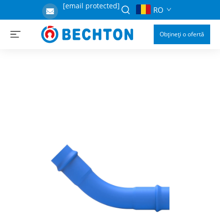
[email protected]
RO
Obțineți o ofertă