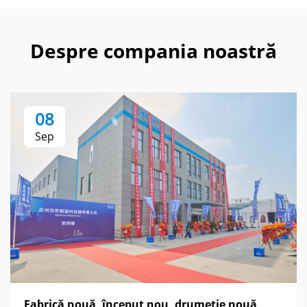
Despre compania noastră
08
Sep
Fabrică nouă, început nou, drumetie nouă