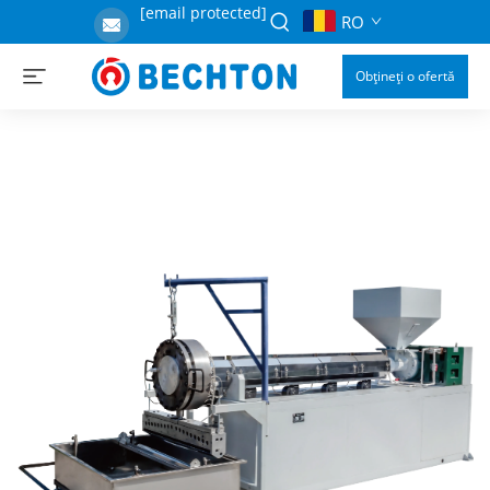
[email protected]
RO
Obțineți o ofertă