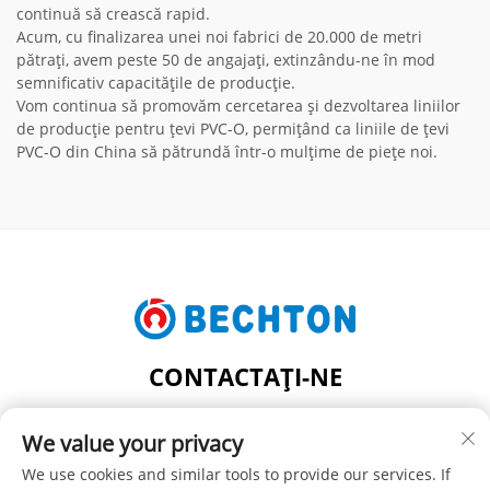
continuă să crească rapid.
Acum, cu finalizarea unei noi fabrici de 20.000 de metri
pătrați, avem peste 50 de angajați, extinzându-ne în mod
semnificativ capacitățile de producție.
Vom continua să promovăm cercetarea și dezvoltarea liniilor
de producție pentru țevi PVC-O, permițând ca liniile de țevi
PVC-O din China să pătrundă într-o mulțime de piețe noi.
CONTACTAȚI-NE
Add: NR. 206, STRADA JIFU, SATUL FENGHUANG,
We value your privacy
ORAȘUL ZHANGJIAGANG, JUDEȚUL JIANGSU, CHINA
Tel:
+86-13962240078
We use cookies and similar tools to provide our services. If