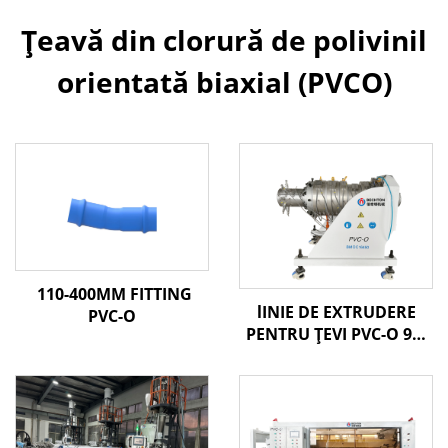
Țeavă din clorură de polivinil
orientată biaxial (PVCO)
110-400MM FITTING
lINIE DE EXTRUDERE
PVC-O
PENTRU ȚEVI PVC-O 90-
250MM