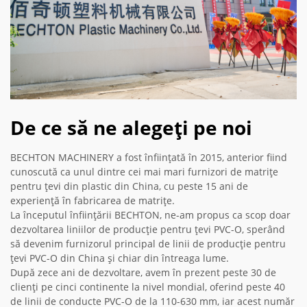
De ce să ne alegeți pe noi
BECHTON MACHINERY a fost înființată în 2015, anterior fiind
cunoscută ca unul dintre cei mai mari furnizori de matrițe
pentru țevi din plastic din China, cu peste 15 ani de
experiență în fabricarea de matrițe.
La începutul înființării BECHTON, ne-am propus ca scop doar
dezvoltarea liniilor de producție pentru țevi PVC-O, sperând
să devenim furnizorul principal de linii de producție pentru
țevi PVC-O din China și chiar din întreaga lume.
După zece ani de dezvoltare, avem în prezent peste 30 de
clienți pe cinci continente la nivel mondial, oferind peste 40
de linii de conducte PVC-O de la 110-630 mm, iar acest număr