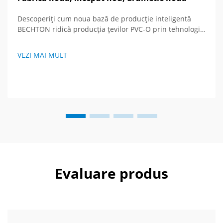
Descoperiți cum noua bază de producție inteligentă
BECHTON ridică producția țevilor PVC-O prin tehnologie
avansată și viziune globală. Vedeți viitorul
echipamentelor de extrudare.
VEZI MAI MULT
Evaluare produs