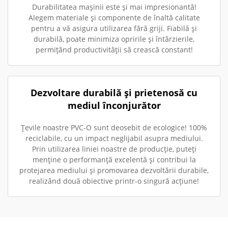
Durabilitatea mașinii este și mai impresionantă!
Alegem materiale și componente de înaltă calitate
pentru a vă asigura utilizarea fără griji. Fiabilă și
durabilă, poate minimiza opririle și întârzierile,
permițând productivității să crească constant!
Dezvoltare durabilă și prietenosă cu
mediul înconjurător
Țevile noastre PVC-O sunt deosebit de ecologice! 100%
reciclabile, cu un impact neglijabil asupra mediului.
Prin utilizarea liniei noastre de producție, puteți
menține o performanță excelentă și contribui la
protejarea mediului și promovarea dezvoltării durabile,
realizând două obiective printr-o singură acțiune!