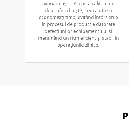
avariază ușor. Această calitate nu
doar oferă liniște, ci vă ajută să
economisiți timp, evitând întârzierile
în procesul de producție datorate
defecțiunilor echipamentului și
menținând un ritm eficient și stabil în
operațiunile zilnice.
P