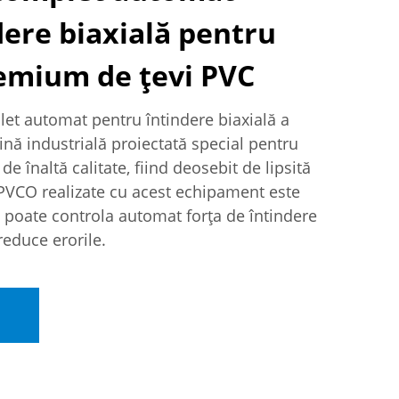
dere biaxială pentru
emium de țevi PVC
et automat pentru întindere biaxială a
ină industrială proiectată special pentru
e înaltă calitate, fiind deosebit de lipsită
or PVCO realizate cu acest echipament este
a poate controla automat forța de întindere
reduce erorile.