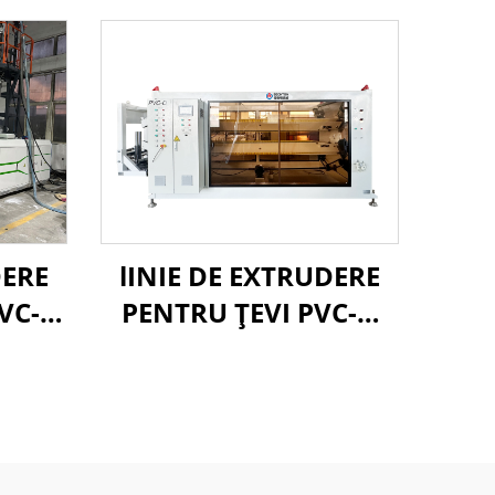
DERE
lINIE DE EXTRUDERE
VC-O
PENTRU ŢEVI PVC-O
315-630 MM