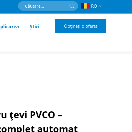
RO
Obțineți o ofertă
plicarea
Știri
u țevi PVCO –
complet automat