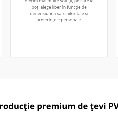
oferim mai multe soluții, pe care le
poți alege liber în funcție de
dimensiunea sarcinilor tale și
preferințele personale.
roducție premium de țevi P