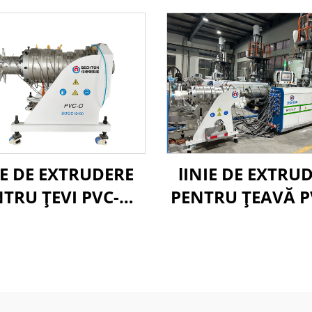
IE DE EXTRUDERE
lINIE DE EXTRU
TRU ȚEVI PVC-O
PENTRU ȚEAVĂ P
90-250MM
160-400MM