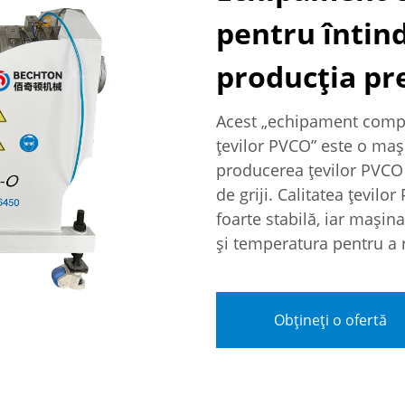
pentru întin
producția pr
Acest „echipament compl
țevilor PVCO” este o maș
producerea țevilor PVCO d
de griji. Calitatea țevil
foarte stabilă, iar mașin
și temperatura pentru a 
Obțineți o ofertă