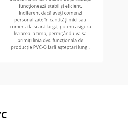
funcționează stabil și eficient.
Indiferent dacă aveți comenzi
personalizate în cantități mici sau
comenzi la scară largă, putem asigura
livrarea la timp, permițându-vă să
primiți linia dvs. funcțională de
producție PVC-O fără așteptări lungi.
VC