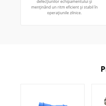
defecțiunilor echipamentului și
menținând un ritm eficient și stabil în
operațiunile zilnice.
P