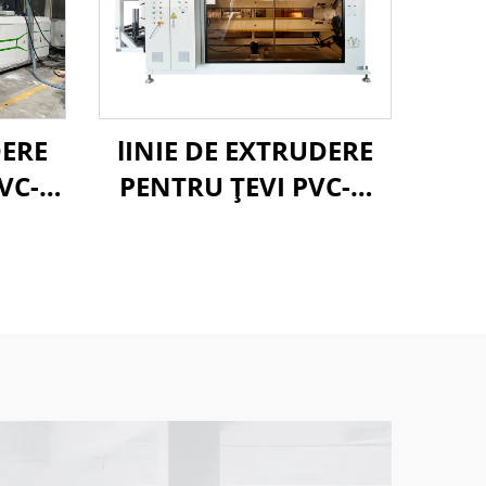
DERE
lINIE DE EXTRUDERE
VC-O
PENTRU ŢEVI PVC-O
315-630 MM