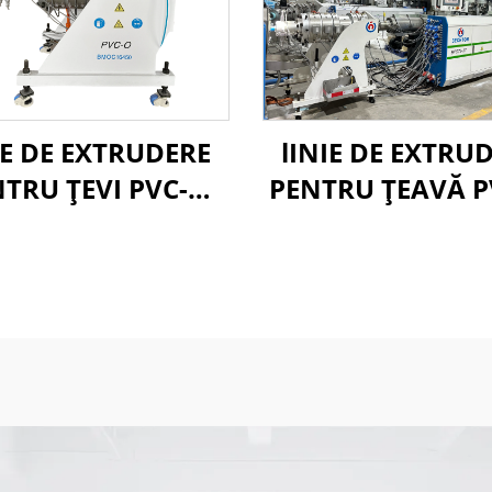
IE DE EXTRUDERE
lINIE DE EXTRU
TRU ȚEVI PVC-O
PENTRU ȚEAVĂ P
90-250MM
160-400MM