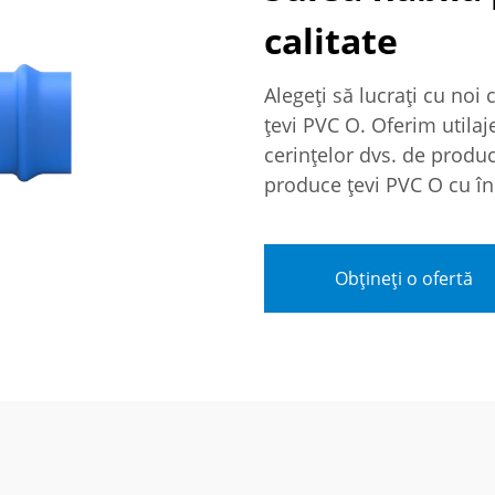
calitate
Alegeți să lucrați cu noi
țevi PVC O. Oferim utilaje
cerințelor dvs. de produc
produce țevi PVC O cu în
Obțineți o ofertă