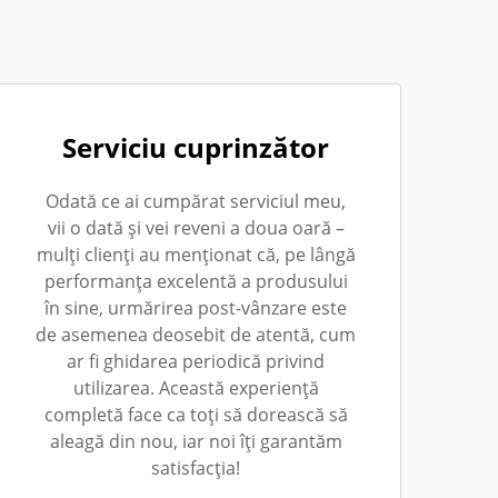
Serviciu cuprinzător
Odată ce ai cumpărat serviciul meu,
vii o dată și vei reveni a doua oară –
mulți clienți au menționat că, pe lângă
performanța excelentă a produsului
în sine, urmărirea post-vânzare este
de asemenea deosebit de atentă, cum
ar fi ghidarea periodică privind
utilizarea. Această experiență
completă face ca toți să dorească să
aleagă din nou, iar noi îți garantăm
satisfacția!