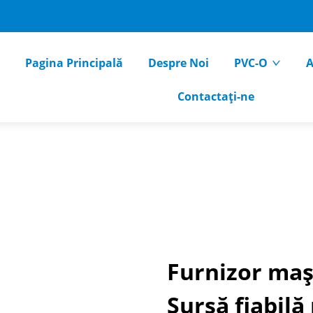
Pagina Principală
Despre Noi
PVC-O
A
Contactați-ne
Furnizor maș
Sursă fiabilă