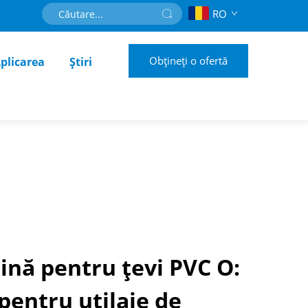
RO
Obțineți o ofertă
plicarea
Știri
ină pentru țevi PVC O:
 pentru utilaje de