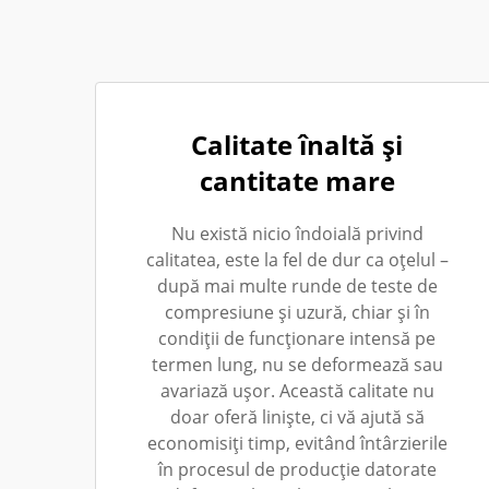
Calitate înaltă și
cantitate mare
Nu există nicio îndoială privind
calitatea, este la fel de dur ca oțelul –
după mai multe runde de teste de
compresiune și uzură, chiar și în
condiții de funcționare intensă pe
termen lung, nu se deformează sau
avariază ușor. Această calitate nu
doar oferă liniște, ci vă ajută să
economisiți timp, evitând întârzierile
în procesul de producție datorate