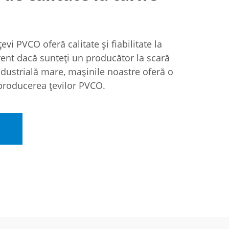
vi PVCO oferă calitate și fiabilitate la
erent dacă sunteți un producător la scară
dustrială mare, mașinile noastre oferă o
 producerea țevilor PVCO.