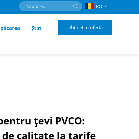
RO
Obțineți o ofertă
plicarea
Știri
pentru țevi PVCO:
e calitate la tarife