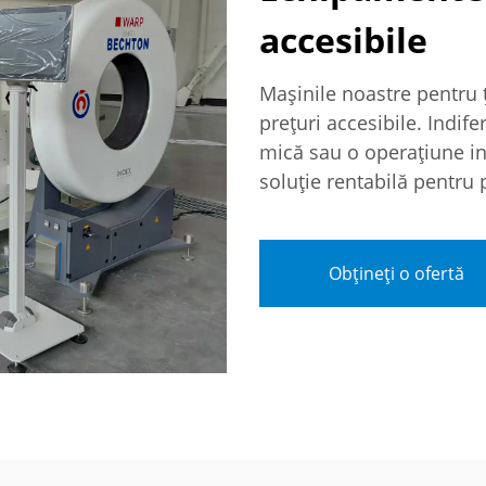
accesibile
Mașinile noastre pentru țe
prețuri accesibile. Indif
mică sau o operațiune in
soluție rentabilă pentru
Obțineți o ofertă