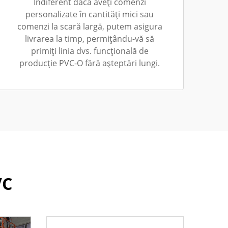
Indiferent dacă aveți comenzi
personalizate în cantități mici sau
comenzi la scară largă, putem asigura
livrarea la timp, permițându-vă să
primiți linia dvs. funcțională de
producție PVC-O fără așteptări lungi.
VC