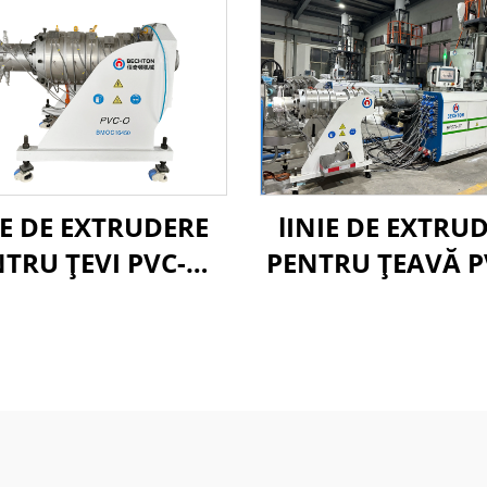
IE DE EXTRUDERE
lINIE DE EXTRU
TRU ȚEVI PVC-O
PENTRU ȚEAVĂ P
90-250MM
160-400MM