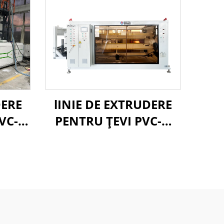
DERE
lINIE DE EXTRUDERE
VC-O
PENTRU ŢEVI PVC-O
315-630 MM