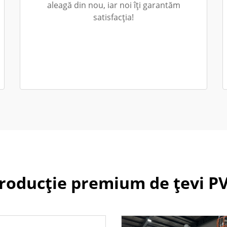
aleagă din nou, iar noi îți garantăm
satisfacția!
roducție premium de țevi P