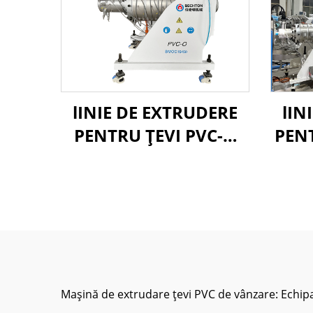
lINIE DE EXTRUDERE
lIN
PENTRU ȚEVI PVC-O
PEN
90-250MM
Mașină de extrudare țevi PVC de vânzare: Echipa