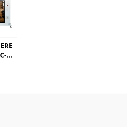
DERE
VC-O