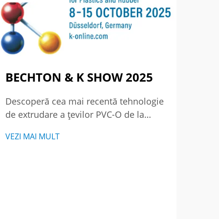
BECHTON & K SHOW 2025
Par
pe
Descoperă cea mai recentă tehnologie
pre
de extrudare a țevilor PVC-O de la
a C
BECHTON la K SHOW 2025 – locul
VEZI MAI MULT
unde excelenta întâlnește inovația.
Revi
Vezi cum redefinim standardele
aniv
globale de producție a materialelor
Squa
plastice și cauciucului. Vino să ne
VEZI
apăr
vizitezi la Düsseldorf.
anga
mome