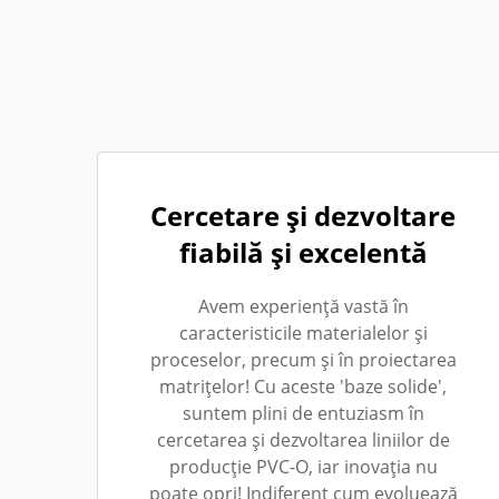
Cercetare și dezvoltare
fiabilă și excelentă
Avem experiență vastă în
caracteristicile materialelor și
proceselor, precum și în proiectarea
matrițelor! Cu aceste 'baze solide',
suntem plini de entuziasm în
cercetarea și dezvoltarea liniilor de
producție PVC-O, iar inovația nu
poate opri! Indiferent cum evoluează