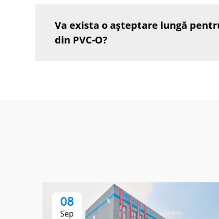
Va exista o așteptare lungă pentr
din PVC-O?
08
Sep