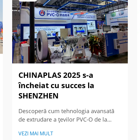
CHINAPLAS 2025 s-a
încheiat cu succes la
SHENZHEN
Descoperă cum tehnologia avansată
de extrudare a țevilor PVC-O de la
BECHTION a atras clienți globali la
VEZI MAI MULT
CHINAPLAS 2025, asigurând noi