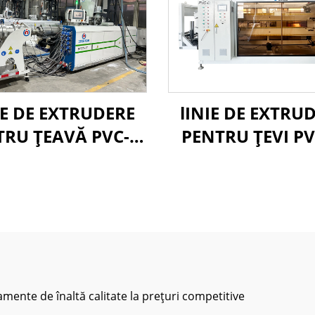
IE DE EXTRUDERE
lINIE DE EXTRU
TRU ȚEAVĂ PVC-O
PENTRU ŢEVI P
160-400MM
315-630 MM
mente de înaltă calitate la prețuri competitive