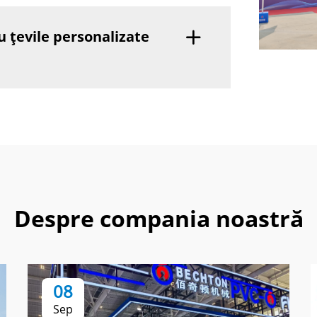
u țevile personalizate
Despre compania noastră
08
Sep