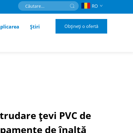
RO
Obțineți o ofertă
plicarea
Știri
trudare țevi PVC de
ipamente de înaltă