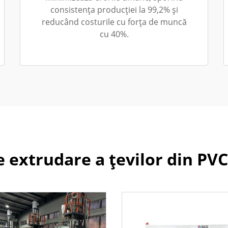
consistența producției la 99,2% și
reducând costurile cu forța de muncă
cu 40%.
de extrudare a țevilor din PVC