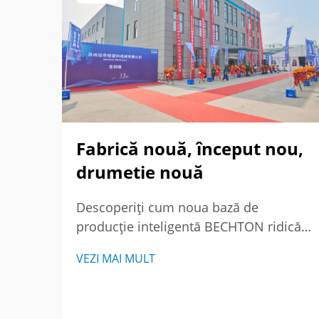
Fabrică nouă, început nou,
drumetie nouă
Descoperiți cum noua bază de
producție inteligentă BECHTON ridică
producția țevilor PVC-O prin
VEZI MAI MULT
tehnologie avansată și viziune globală.
Vedeți viitorul echipamentelor de
extrudare.