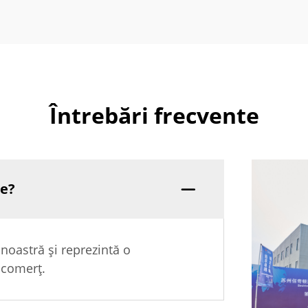
Întrebări frecvente
ie?
 noastră și reprezintă o
i comerț.