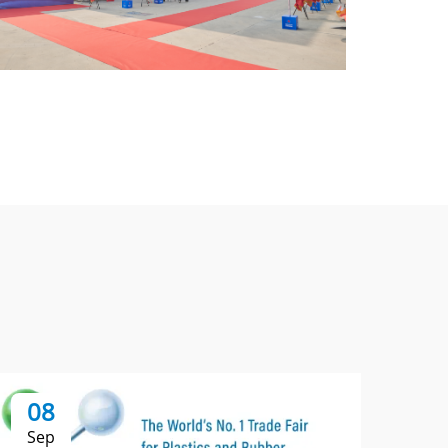
08
0
Sep
Se