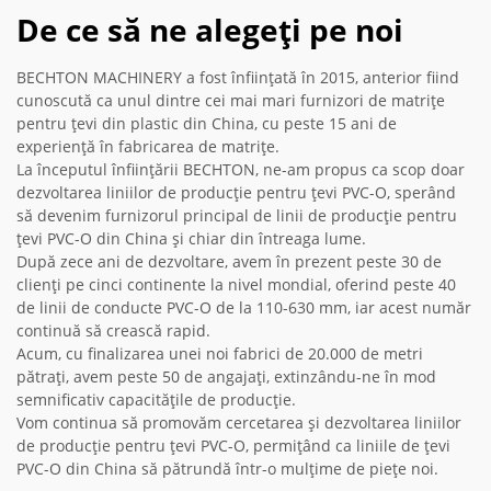
De ce să ne alegeți pe noi
BECHTON MACHINERY a fost înființată în 2015, anterior fiind
cunoscută ca unul dintre cei mai mari furnizori de matrițe
pentru țevi din plastic din China, cu peste 15 ani de
experiență în fabricarea de matrițe.
La începutul înființării BECHTON, ne-am propus ca scop doar
dezvoltarea liniilor de producție pentru țevi PVC-O, sperând
să devenim furnizorul principal de linii de producție pentru
țevi PVC-O din China și chiar din întreaga lume.
După zece ani de dezvoltare, avem în prezent peste 30 de
clienți pe cinci continente la nivel mondial, oferind peste 40
de linii de conducte PVC-O de la 110-630 mm, iar acest număr
continuă să crească rapid.
Acum, cu finalizarea unei noi fabrici de 20.000 de metri
pătrați, avem peste 50 de angajați, extinzându-ne în mod
semnificativ capacitățile de producție.
Vom continua să promovăm cercetarea și dezvoltarea liniilor
de producție pentru țevi PVC-O, permițând ca liniile de țevi
PVC-O din China să pătrundă într-o mulțime de piețe noi.