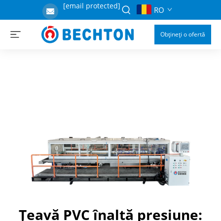
[email protected]
RO
Obțineți o ofertă
Țeavă PVC înaltă presiune: