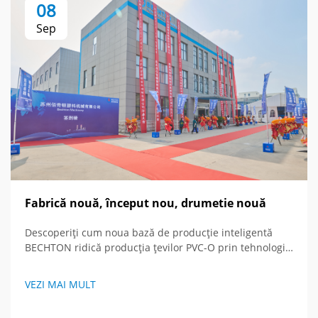
08
Sep
Fabrică nouă, început nou, drumetie nouă
Descoperiți cum noua bază de producție inteligentă
BECHTON ridică producția țevilor PVC-O prin tehnologie
avansată și viziune globală. Vedeți viitorul
echipamentelor de extrudare.
VEZI MAI MULT