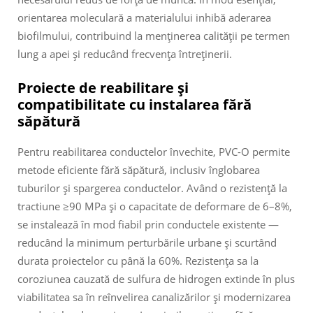
orientarea moleculară a materialului inhibă aderarea
biofilmului, contribuind la menținerea calității pe termen
lung a apei și reducând frecvența întreținerii.
Proiecte de reabilitare și
compatibilitate cu instalarea fără
săpătură
Pentru reabilitarea conductelor învechite, PVC-O permite
metode eficiente fără săpătură, inclusiv înglobarea
tuburilor și spargerea conductelor. Având o rezistență la
tractiune ≥90 MPa și o capacitate de deformare de 6–8%,
se instalează în mod fiabil prin conductele existente —
reducând la minimum perturbările urbane și scurtând
durata proiectelor cu până la 60%. Rezistența sa la
coroziunea cauzată de sulfura de hidrogen extinde în plus
viabilitatea sa în reînvelirea canalizărilor și modernizarea