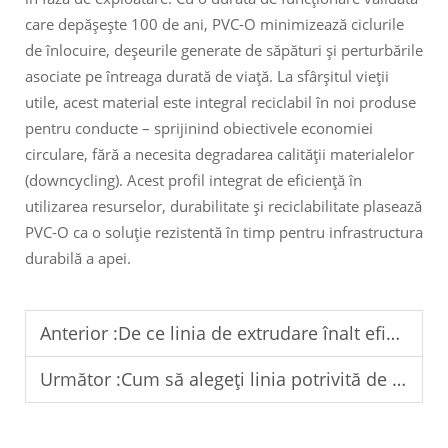
care depășește 100 de ani, PVC-O minimizează ciclurile
de înlocuire, deșeurile generate de săpături și perturbările
asociate pe întreaga durată de viață. La sfârșitul vieții
utile, acest material este integral reciclabil în noi produse
pentru conducte – sprijinind obiectivele economiei
circulare, fără a necesita degradarea calității materialelor
(downcycling). Acest profil integrat de eficiență în
utilizarea resurselor, durabilitate și reciclabilitate plasează
PVC-O ca o soluție rezistentă în timp pentru infrastructura
durabilă a apei.
Anterior :
De ce linia de extrudare înalt eficientă pentru conducte PVC-O depășește modelele vechi
Următor :
Cum să alegeți linia potrivită de extrudare pentru țevi din PVC-O în funcție de nevoile dumneavoastră