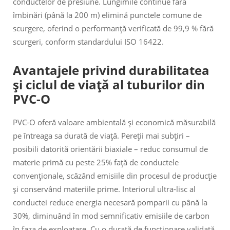
conductelor de presiune. Lungimile continue fără
îmbinări (până la 200 m) elimină punctele comune de
scurgere, oferind o performanță verificată de 99,9 % fără
scurgeri, conform standardului ISO 16422.
Avantajele privind durabilitatea
și ciclul de viață al tuburilor din
PVC-O
PVC-O oferă valoare ambientală și economică măsurabilă
pe întreaga sa durată de viață. Pereții mai subțiri –
posibili datorită orientării biaxiale – reduc consumul de
materie primă cu peste 25% față de conductele
convenționale, scăzând emisiile din procesul de producție
și conservând materiile prime. Interiorul ultra-lisc al
conductei reduce energia necesară pomparii cu până la
30%, diminuând în mod semnificativ emisiile de carbon
în faza de exploatare. Cu o durată de funcționare validată