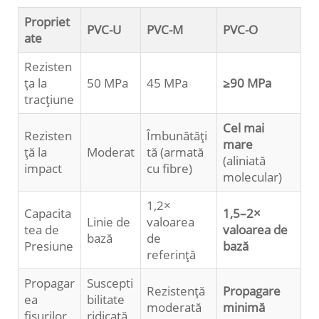
Propriet
PVC-U
PVC-M
PVC-O
ate
Rezisten
ța la
50 MPa
45 MPa
≥90 MPa
tracțiune
Cel mai
Rezisten
Îmbunătăți
mare
ță la
Moderat
tă (armată
(aliniată
impact
cu fibre)
molecular)
1,2×
Capacita
1,5–2×
Linie de
valoarea
tea de
valoarea de
bază
de
Presiune
bază
referință
Propagar
Suscepti
Rezistență
Propagare
ea
bilitate
moderată
minimă
fisurilor
ridicată