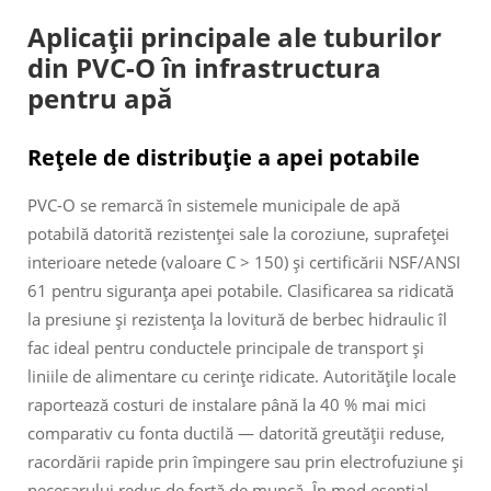
Aplicații principale ale tuburilor
din PVC-O în infrastructura
pentru apă
Rețele de distribuție a apei potabile
PVC-O se remarcă în sistemele municipale de apă
potabilă datorită rezistenței sale la coroziune, suprafeței
interioare netede (valoare C > 150) și certificării NSF/ANSI
61 pentru siguranța apei potabile. Clasificarea sa ridicată
la presiune și rezistența la lovitură de berbec hidraulic îl
fac ideal pentru conductele principale de transport și
liniile de alimentare cu cerințe ridicate. Autoritățile locale
raportează costuri de instalare până la 40 % mai mici
comparativ cu fonta ductilă — datorită greutății reduse,
racordării rapide prin împingere sau prin electrofuziune și
necesarului redus de forță de muncă. În mod esențial,