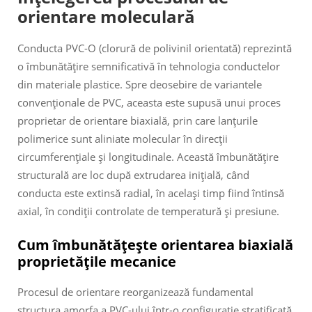
orientare moleculară
Conducta PVC-O (clorură de polivinil orientată) reprezintă
o îmbunătățire semnificativă în tehnologia conductelor
din materiale plastice. Spre deosebire de variantele
convenționale de PVC, aceasta este supusă unui proces
proprietar de orientare biaxială, prin care lanțurile
polimerice sunt aliniate molecular în direcții
circumferențiale și longitudinale. Această îmbunătățire
structurală are loc după extrudarea inițială, când
conducta este extinsă radial, în același timp fiind întinsă
axial, în condiții controlate de temperatură și presiune.
Cum îmbunătățește orientarea biaxială
proprietățile mecanice
Procesul de orientare reorganizează fundamental
structura amorfa a PVC-ului într-o configurație stratificată