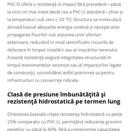
PVC-O oferă o rezistență la impact fără precedent—până
la cinci ori mai mare decât cea a PVC-U standard—chiar și
la temperaturi sub zero (–20 °C). Structura sa moleculară
aliniată biaxial absoarbe energia cinetică și oprește activ
propagarea fisurilor sub acțiunea unor eforturi
exterioare, reducând în mod semnificativ riscurile de
defectare în timpul instalării sau al mișcărilor terenului.
Această rezistență asigură integritatea structurală în
timpul evenimentelor seismice sau al impacturilor legate
de construcții, consolidând astfel potrivirea sa pentru
infrastructuri cu consecințe ridicate.
Clasă de presiune îmbunătățită și
rezistență hidrostatică pe termen lung
Orientarea biaxială crește rezistența hidrostatică cu peste
25% comparativ cu PVC-U, permițând reducerea grosimii
pereților cu până la 40%, fără a compromite capacitatea