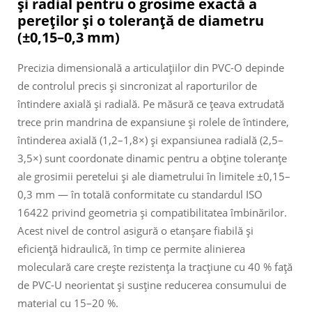
și radial pentru o grosime exactă a
pereților și o toleranță de diametru
(±0,15–0,3 mm)
Precizia dimensională a articulațiilor din PVC-O depinde
de controlul precis și sincronizat al raporturilor de
întindere axială și radială. Pe măsură ce țeava extrudată
trece prin mandrina de expansiune și rolele de întindere,
întinderea axială (1,2–1,8×) și expansiunea radială (2,5–
3,5×) sunt coordonate dinamic pentru a obține toleranțe
ale grosimii peretelui și ale diametrului în limitele ±0,15–
0,3 mm — în totală conformitate cu standardul ISO
16422 privind geometria și compatibilitatea îmbinărilor.
Acest nivel de control asigură o etanșare fiabilă și
eficiență hidraulică, în timp ce permite alinierea
moleculară care crește rezistența la tracțiune cu 40 % față
de PVC-U neorientat și susține reducerea consumului de
material cu 15–20 %.