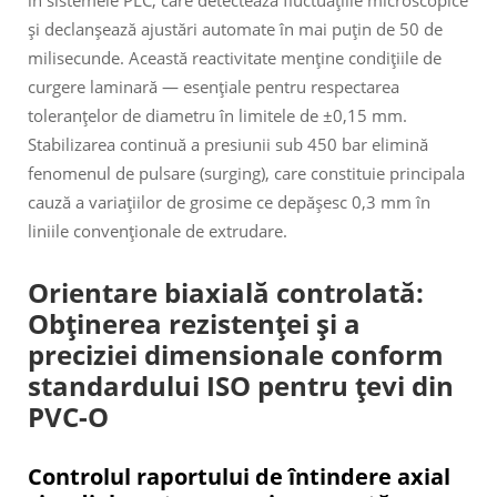
în sistemele PLC, care detectează fluctuațiile microscopice
și declanșează ajustări automate în mai puțin de 50 de
milisecunde. Această reactivitate menține condițiile de
curgere laminară — esențiale pentru respectarea
toleranțelor de diametru în limitele de ±0,15 mm.
Stabilizarea continuă a presiunii sub 450 bar elimină
fenomenul de pulsare (surging), care constituie principala
cauză a variațiilor de grosime ce depășesc 0,3 mm în
liniile convenționale de extrudare.
Orientare biaxială controlată:
Obținerea rezistenței și a
preciziei dimensionale conform
standardului ISO pentru țevi din
PVC-O
Controlul raportului de întindere axial