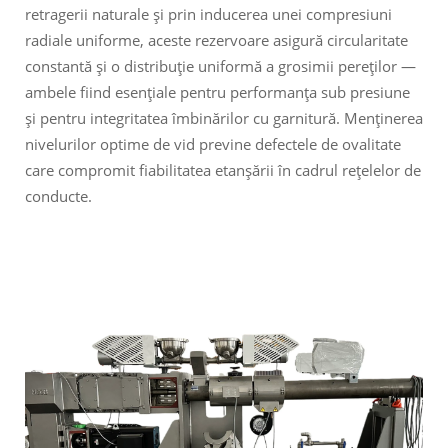
retragerii naturale și prin inducerea unei compresiuni
radiale uniforme, aceste rezervoare asigură circularitate
constantă și o distribuție uniformă a grosimii pereților —
ambele fiind esențiale pentru performanța sub presiune
și pentru integritatea îmbinărilor cu garnitură. Menținerea
nivelurilor optime de vid previne defectele de ovalitate
care compromit fiabilitatea etanșării în cadrul rețelelor de
conducte.