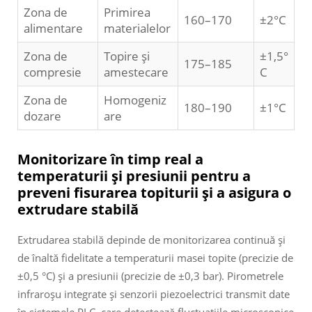
Zona de
Primirea
160–170
±2°C
alimentare
materialelor
Zona de
Topire și
±1,5°
175–185
compresie
amestecare
C
Zona de
Homogeniz
180–190
±1°C
dozare
are
Monitorizare în timp real a
temperaturii și presiunii pentru a
preveni fisurarea topiturii și a asigura o
extrudare stabilă
Extrudarea stabilă depinde de monitorizarea continuă și
de înaltă fidelitate a temperaturii masei topite (precizie de
±0,5 °C) și a presiunii (precizie de ±0,3 bar). Pirometrele
infraroșu integrate și senzorii piezoelectrici transmit date