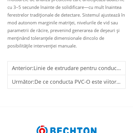
cu 3–5 secunde înainte de solidificare—cu mult înaintea
ferestrelor tradiționale de detectare. Sistemul ajustează în
mod autonom marginile matriței, nivelurile de vid sau
parametrii de răcire, prevenind generarea de deșeuri și
menținând toleranțele dimensionale dincolo de
posibilitățile intervenției manuale.
Anterior:
Linie de extrudare pentru conducte PVC-O care oferă o grosime uniformă a peretelui conductei
Următor:
De ce conducta PVC-O este viitorul rețelelor de apă potabilă