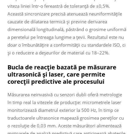
viteza liniei într-o fereastră de toleranță de ±0,5%.
Această sincronizare precisă atenuează neuniformitățile
cauzate de dilatarea termică și previne derivarea
dimensională longitudinală, păstrând o grosime uniformă
a peretelui pe întreaga lungime a țevii. Rezultatul este nu
doar o îmbunătățire a conformității cu standardele ISO, ci
și o reducere a deșeurilor de material cu 18–22%.
Bucla de reacție bazată pe măsurare
ultrasonică și laser, care permite
corecții predictive ale procesului
Măsurarea neinvasivă cu senzori dubli oferă metrologie
în timp real la vitezele de producție: micrometrele laser
monitorizează diametrul exterior la 500 Hz, în timp ce
traductoarele ultrasonice mapează grosimea pereților cu
o rezoluție de 0,03 mm. Aceste măsurători alimentează
motoarele de analiză predictivă care anticipează abaterile