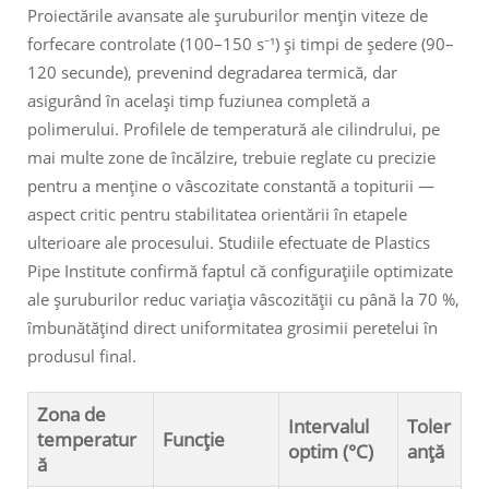
Proiectările avansate ale şuruburilor mențin viteze de
forfecare controlate (100–150 s⁻¹) și timpi de ședere (90–
120 secunde), prevenind degradarea termică, dar
asigurând în același timp fuziunea completă a
polimerului. Profilele de temperatură ale cilindrului, pe
mai multe zone de încălzire, trebuie reglate cu precizie
pentru a menține o vâscozitate constantă a topiturii —
aspect critic pentru stabilitatea orientării în etapele
ulterioare ale procesului. Studiile efectuate de Plastics
Pipe Institute confirmă faptul că configurațiile optimizate
ale şuruburilor reduc variația vâscozității cu până la 70 %,
îmbunătățind direct uniformitatea grosimii peretelui în
produsul final.
Zona de
Intervalul
Toler
temperatur
Funcție
optim (°C)
anță
ă