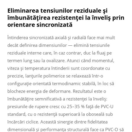
Eliminarea tensiunilor reziduale și
îmbunătățirea rezistenței la înveliș prin
orientare sincronizată
Întinderea sincronizată axială și radială face mai mult
decât definirea dimensiunilor — elimină tensiunile
reziduale interne care, în caz contrar, duc la fluaj pe
termen lung sau la ovalizare. Atunci când momentul,
viteza și temperatura întinderii sunt coordonate cu
precizie, lanțurile polimerice se relaxează într-o
configurație orientată termodinamic stabilă, în loc să
blocheze energia de deformare. Rezultatul este o
îmbunătățire semnificativă a rezistenței la înveliș:
presiunile de rupere cresc cu 25–35 % față de PVC-U
standard, cu o rezistență superioară la oboseală sub
încărcări ciclice. Această sinergie dintre fidelitatea
dimensională și performanța structurală face ca PVC-O să