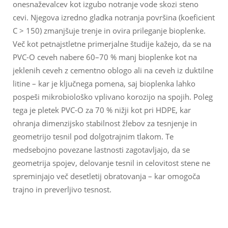
onesnaževalcev kot izgubo notranje vode skozi steno
cevi. Njegova izredno gladka notranja površina (koeficient
C > 150) zmanjšuje trenje in ovira prileganje bioplenke.
Več kot petnajstletne primerjalne študije kažejo, da se na
PVC-O ceveh nabere 60–70 % manj bioplenke kot na
jeklenih ceveh z cementno oblogo ali na ceveh iz duktilne
litine – kar je ključnega pomena, saj bioplenka lahko
pospeši mikrobiološko vplivano korozijo na spojih. Poleg
tega je pletek PVC-O za 70 % nižji kot pri HDPE, kar
ohranja dimenzijsko stabilnost žlebov za tesnjenje in
geometrijo tesnil pod dolgotrajnim tlakom. Te
medsebojno povezane lastnosti zagotavljajo, da se
geometrija spojev, delovanje tesnil in celovitost stene ne
spreminjajo več desetletij obratovanja – kar omogoča
trajno in preverljivo tesnost.