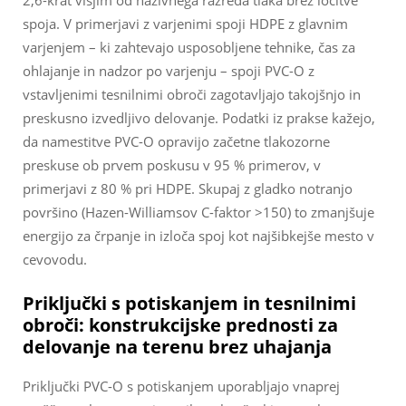
2,6-krat višjim od nazivnega razreda tlaka brez ločitve
spoja. V primerjavi z varjenimi spoji HDPE z glavnim
varjenjem – ki zahtevajo usposobljene tehnike, čas za
ohlajanje in nadzor po varjenju – spoji PVC-O z
vstavljenimi tesnilnimi obroči zagotavljajo takojšnjo in
preskusno izvedljivo delovanje. Podatki iz prakse kažejo,
da namestitve PVC-O opravijo začetne tlakozorne
preskuse ob prvem poskusu v 95 % primerov, v
primerjavi z 80 % pri HDPE. Skupaj z gladko notranjo
površino (Hazen-Williamsov C-faktor >150) to zmanjšuje
energijo za črpanje in izloča spoj kot najšibkejše mesto v
cevovodu.
Priključki s potiskanjem in tesnilnimi
obroči: konstrukcijske prednosti za
delovanje na terenu brez uhajanja
Priključki PVC-O s potiskanjem uporabljajo vnaprej