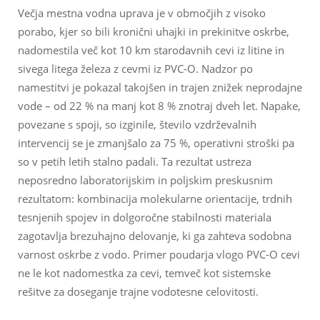
Večja mestna vodna uprava je v območjih z visoko
porabo, kjer so bili kronični uhajki in prekinitve oskrbe,
nadomestila več kot 10 km starodavnih cevi iz litine in
sivega litega železa z cevmi iz PVC-O. Nadzor po
namestitvi je pokazal takojšen in trajen znižek neprodajne
vode – od 22 % na manj kot 8 % znotraj dveh let. Napake,
povezane s spoji, so izginile, število vzdrževalnih
intervencij se je zmanjšalo za 75 %, operativni stroški pa
so v petih letih stalno padali. Ta rezultat ustreza
neposredno laboratorijskim in poljskim preskusnim
rezultatom: kombinacija molekularne orientacije, trdnih
tesnjenih spojev in dolgoročne stabilnosti materiala
zagotavlja brezuhajno delovanje, ki ga zahteva sodobna
varnost oskrbe z vodo. Primer poudarja vlogo PVC-O cevi
ne le kot nadomestka za cevi, temveč kot sistemske
rešitve za doseganje trajne vodotesne celovitosti.