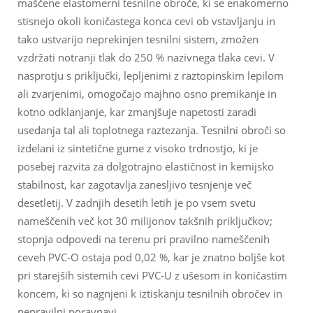
maščene elastomerni tesnilne obroče, ki se enakomerno
stisnejo okoli koničastega konca cevi ob vstavljanju in
tako ustvarijo neprekinjen tesnilni sistem, zmožen
vzdržati notranji tlak do 250 % nazivnega tlaka cevi. V
nasprotju s priključki, lepljenimi z raztopinskim lepilom
ali zvarjenimi, omogočajo majhno osno premikanje in
kotno odklanjanje, kar zmanjšuje napetosti zaradi
usedanja tal ali toplotnega raztezanja. Tesnilni obroči so
izdelani iz sintetične gume z visoko trdnostjo, ki je
posebej razvita za dolgotrajno elastičnost in kemijsko
stabilnost, kar zagotavlja zanesljivo tesnjenje več
desetletij. V zadnjih desetih letih je po vsem svetu
nameščenih več kot 30 milijonov takšnih priključkov;
stopnja odpovedi na terenu pri pravilno nameščenih
ceveh PVC-O ostaja pod 0,02 %, kar je znatno boljše kot
pri starejših sistemih cevi PVC-U z ušesom in koničastim
koncem, ki so nagnjeni k iztiskanju tesnilnih obročev in
nepravilni poravnavi.