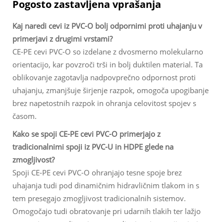
Pogosto zastavljena vprašanja
Kaj naredi cevi iz PVC-O bolj odpornimi proti uhajanju v
primerjavi z drugimi vrstami?
CE-PE cevi PVC-O so izdelane z dvosmerno molekularno
orientacijo, kar povzroči trši in bolj duktilen material. Ta
oblikovanje zagotavlja nadpovprečno odpornost proti
uhajanju, zmanjšuje širjenje razpok, omogoča upogibanje
brez napetostnih razpok in ohranja celovitost spojev s
časom.
Kako se spoji CE-PE cevi PVC-O primerjajo z
tradicionalnimi spoji iz PVC-U in HDPE glede na
zmogljivost?
Spoji CE-PE cevi PVC-O ohranjajo tesne spoje brez
uhajanja tudi pod dinamičnim hidravličnim tlakom in s
tem presegajo zmogljivost tradicionalnih sistemov.
Omogočajo tudi obratovanje pri udarnih tlakih ter lažjo