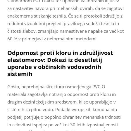
standardom ISO 10400 ter uporabo kalibriranih ključev
za nastavitev navora pri mehanskih ovirah, da se zagotovi
enakomerna stiskanje tesnila. Če se ti protokoli združijo z
rednimi vizualnimi pregledi pravilnega sedeža tesnila in
čistosti žlebov, zmanjšajo namestitvene napake za več kot
60 % v primerjavi z neformalnimi metodami.
Odpornost proti kloru in združljivost
elastomerov: Dokazi iz desetletij
uporabe v občinskih vodovodnih
sistemih
Gosta, neprebojna struktura usmerjenega PVC-O
materiala zagotavlja notranjo odpornost proti kloru in
drugim dezinfekcijskim sredstvom, ki se uporabljajo v
sistémih za pitno vodo. Podatki evropskih komunalnih
podjetij potrjujejo popolno ohranitev mehanske trdnosti
in celovitosti spojev po več kot 30 letih izpostavljenosti