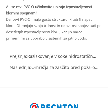
Ali se cevi PVC-O učinkovito upirajo izpostavljenosti
klornim spojinam?
Da, cevi PVC-O imajo gosto strukturo, ki zdrži napad
klora. Ohranjajo svojo trdnost in celovitost spojev tudi po
desetletjih izpostavljenosti kloru, kar jih naredi
primernimi za uporabo v sistemih za pitno vodo.
Prejšnja:
Raziskovanje visoke hidrostatične odpornosti cevi iz PVC-O
Naslednja:
Omrežja za zaščito pred požarom, ki se zanašajo na trdnost cevi iz PVC-O