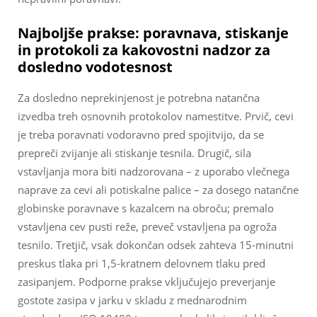
Najboljše prakse: poravnava, stiskanje
in protokoli za kakovostni nadzor za
dosledno vodotesnost
Za dosledno neprekinjenost je potrebna natančna
izvedba treh osnovnih protokolov namestitve. Prvič, cevi
je treba poravnati vodoravno pred spojitvijo, da se
prepreči zvijanje ali stiskanje tesnila. Drugič, sila
vstavljanja mora biti nadzorovana – z uporabo vlečnega
naprave za cevi ali potiskalne palice – za dosego natančne
globinske poravnave s kazalcem na obroču; premalo
vstavljena cev pusti reže, preveč vstavljena pa ogroža
tesnilo. Tretjič, vsak dokončan odsek zahteva 15-minutni
preskus tlaka pri 1,5-kratnem delovnem tlaku pred
zasipanjem. Podporne prakse vključujejo preverjanje
gostote zasipa v jarku v skladu z mednarodnim