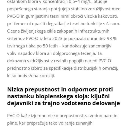
ostankom klora v koncentraciji 0,5–4 mg/L. Študije
pospešenega staranja potrjujejo stabilno združljivost med
PVC-O in gumijastimi tesnilnimi obroči visoke kakovosti,
pri čemer ni opaziti degradacije tesnilne funkcije s časom.
Ocena življenjskega cikla zakopanih infrastrukturnih
sistemov PVC-O iz leta 2023 je pokazala ohranitev 98 %
izvirnega tlaka po 50 letih – kar dokazuje zanemarljiv
vpliv napadov klora ali dolgoročnega tečenja. Ta
dokazana vzdržljivost v realnih pogojih naredi PVC-O
prednostno izbiro za specifikacije distribucijskih omrežij,
ki so podvržena koroziji.
Nizka prepustnost in odpornost proti
nastanku bioplenskega sloja: ključni
dejavniki za trajno vodotesno delovanje
PVC-O kaže izjemno nizko prepustnost za vodno paro in
pline, kar preprečuje tako vdiranje zunanjih