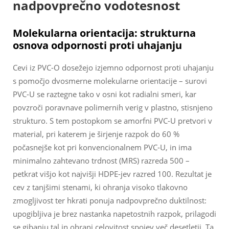
nadpovprečno vodotesnost
Molekularna orientacija: strukturna
osnova odpornosti proti uhajanju
Cevi iz PVC-O dosežejo izjemno odpornost proti uhajanju
s pomočjo dvosmerne molekularne orientacije – surovi
PVC-U se raztegne tako v osni kot radialni smeri, kar
povzroči poravnave polimernih verig v plastno, stisnjeno
strukturo. S tem postopkom se amorfni PVC-U pretvori v
material, pri katerem je širjenje razpok do 60 %
počasnejše kot pri konvencionalnem PVC-U, in ima
minimalno zahtevano trdnost (MRS) razreda 500 –
petkrat višjo kot najvišji HDPE-jev razred 100. Rezultat je
cev z tanjšimi stenami, ki ohranja visoko tlakovno
zmogljivost ter hkrati ponuja nadpovprečno duktilnost:
upogibljiva je brez nastanka napetostnih razpok, prilagodi
se gibanju tal in ohrani celovitost spojev več desetletij. Ta