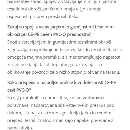
namestitev zaradi spojev z vstavljanjem in gumijastimi
tesnilnimi obroči, pri čemer imajo višjo stopnjo
uspešnosti pri prvih preskusih tlaka.
Zakaj so spoji z vstavljanjem in gumijastimi tesnilnimi
obroči pri CE-PE ceveh PVC-O prednostni?
Spoji z vstavljanjem in gumijastimi tesnilnimi obroči
zagotavljajo neprekinjeno tesnitev, ki zdrži znatne tlake in
omogoča majhne premike, s čimer zmanjšujejo napetosti
zaradi usedanja tal ali toplotnega raztezanja. To
oblikovanje povzroči zelo nizko stopnjo okvar na terenu.
Kako prispevajo najboljše prakse k vodotesnosti CE-PE
cevi PVC-O?
Strogi protokoli za namestitev, kot so vodoravna
poravnava, nadzorovana sila vstavitve in preskus pod
tlakom, skupaj z ustrezno zgostitvijo jarka in rednimi
pregledi tesnil, znatno zmanjšajo napake, povezane z
namestitvijo.