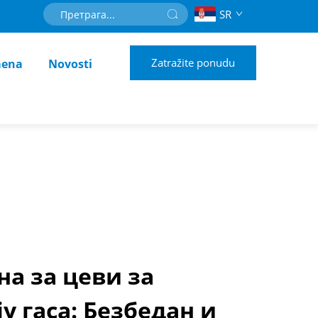
SR
Zatražite ponudu
mena
Novosti
а за цеви за
у гаса: Безбедан и