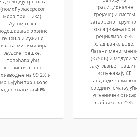
и детекцију грешака
традиционалне
(помоћу ласерског
грејаче) и систем
мера пречника).
затвореног кружно
Аутоматско
охлађивања који
подешавање брзине
рециклира 85%
вучења и дужине
хладњачке воде.
резања минимизира
Лагани менигмент
људске грешке,
(<75dB) и модули з
повећавајући
сакупљање прашин
конзистентност
испуњавају CE
оизводње на 99,2% и
стандарде за живот
смањујући трошкове
средину, смањујућ
радне снаге за 40%.
угљенични отисак
фабрике за 25%.