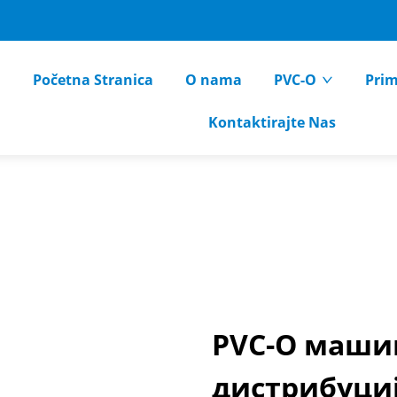
Početna Stranica
O nama
PVC-O
Pri
Kontaktirajte Nas
PVC-O машин
дистрибуциј