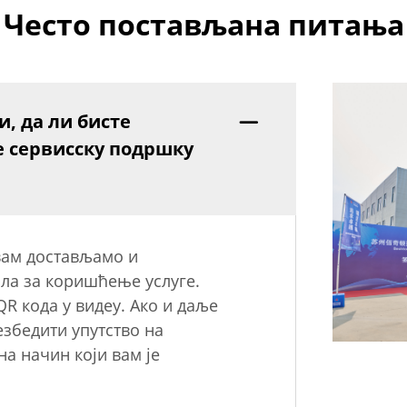
Често постављана питања
, да ли бисте
е сервисску подршку
вам достављамо и
ала за коришћење услуге.
R кода у видеу. Ако и даље
збедити упутство на
на начин који вам је