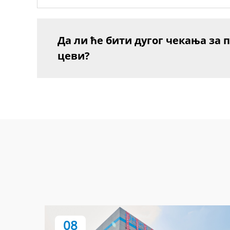
Да ли ће бити дугог чекања за
цеви?
08