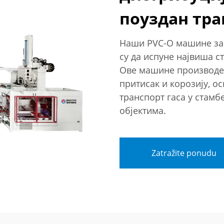
поуздан тра
Наши PVC-O машине за 
су да испуне највиша с
Ове машине производе
притисак и корозију, о
транспорт гаса у стамб
објектима.
Zatražite ponudu