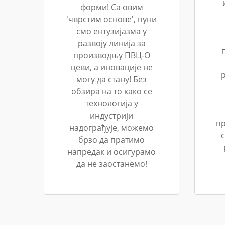
форми! Са овим
'чврстим основе', пуни
смо ентузијазма у
развоју линија за
производњу ПВЦ-О
цеви, а иновације не
могу да стану! Без
обзира на то како се
технологија у
индустрији
пр
надограђује, можемо
брзо да пратимо
напредак и осигурамо
да не заостанемо!