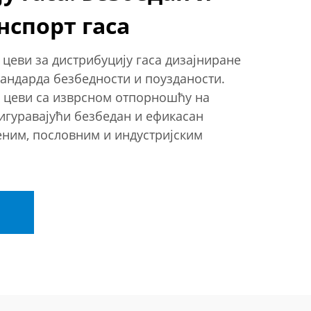
нспорт гаса
цеви за дистрибуцију гаса дизајниране
тандарда безбедности и поузданости.
 цеви са изврсном отпорношћу на
сигуравајући безбедан и ефикасан
еним, пословним и индустријским