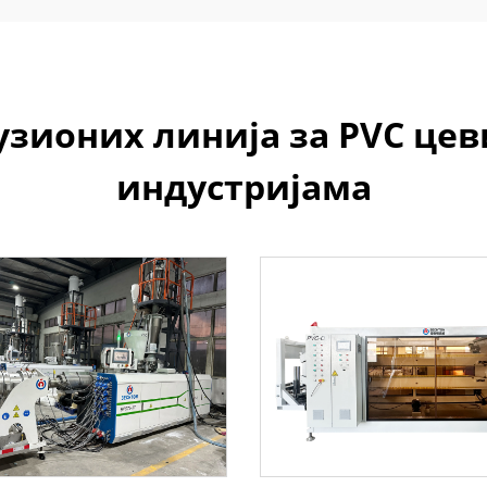
зионих линија за PVC це
индустријама