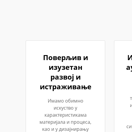
Поверљив и
И
изузетан
а
развој и
истраживање
Имамо обимно
искуство у
карактеристикама
материјала и процеса,
си
као и у дизајнирању