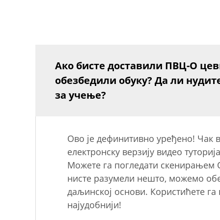
Ако бисте доставили ПВЦ-О цеви
обезбедили обуку? Да ли нудит
за учење?
Ово је дефинитивно уређено! Чак 
електронску верзију видео туториј
Можете га погледати скенирањем Q
нисте разумели нешто, можемо обе
даљинској основи. Користићете га 
најудобнији!