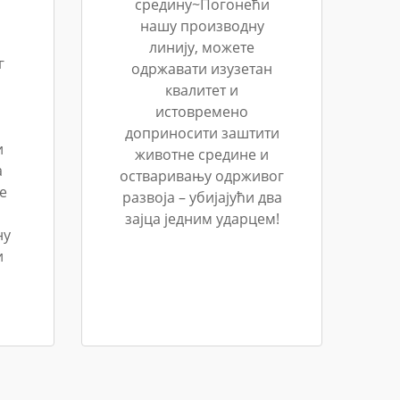
средину~Погонећи
нашу производну
линију, можете
г
одржавати изузетан
квалитет и
истовремено
доприносити заштити
и
животне средине и
а
остваривању одрживог
е
развоја – убијајући два
зајца једним ударцем!
ну
и