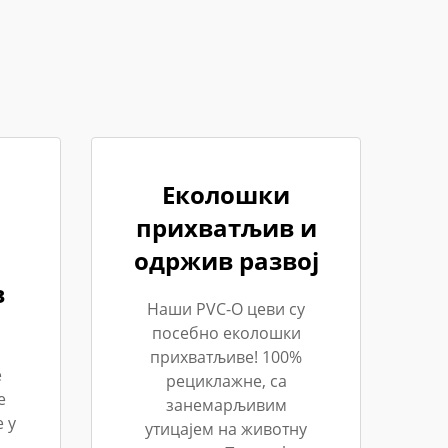
Еколошки
прихватљив и
одржив развој
в
Наши PVC-O цеви су
посебно еколошки
прихватљиве! 100%
е
рециклажне, са
е
занемарљивим
 у
утицајем на животну