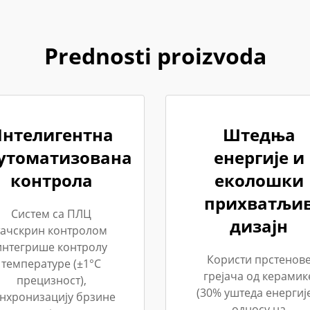
Prednosti proizvoda
нтелигентна
Штедња
утоматизована
енергије и
контрола
еколошки
прихватљи
Систем са ПЛЦ
дизајн
тачскрин контролом
интегрише контролу
Користи прстенов
температуре (±1°C
грејача од керамик
прецизност),
(30% уштеда енергије
нхронизацију брзине
односу на