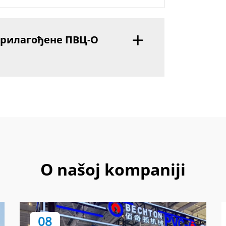
 прилагођене ПВЦ-О
O našoj kompaniji
08