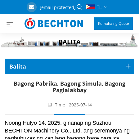
TL
[email protected]
Kumuha ng Quote
BALITA
Balita
Bagong Pabrika, Bagong Simula, Bagong
Paglalakbay
Time : 2025-07-14
Noong Hulyo 14, 2025, ginanap ng Suzhou
BECHTON Machinery Co., Ltd. ang seremonya ng
pagbubukas ng kanilang bagong base para sa