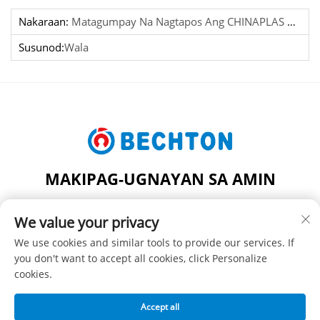
Nakaraan:
Matagumpay Na Nagtapos Ang CHINAPLAS 2025 Sa SHENZHEN
Susunod:
Wala
MAKIPAG-UGNAYAN SA AMIN
Add: NO.206, JIFU ROAD, FENGHUANG TOWN,
We value your privacy
ZHANGJIAGANG CITY, JIANGSU PROVINCE, CHINA
Telepono:
+86-13962240078
We use cookies and similar tools to provide our services. If
you don't want to accept all cookies, click Personalize
E-Mail:
[email protected]
cookies.
Accept all
Karapatan sa Pagmamay-ari © SUZHOU BECHTON PLASTIC