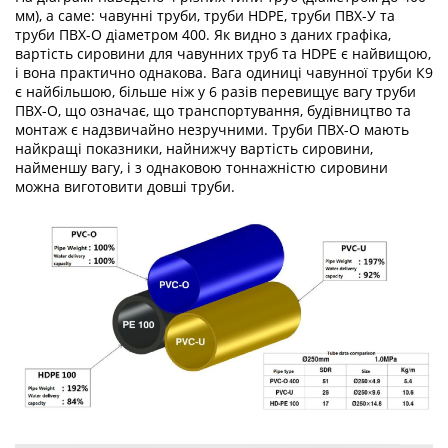
мм), а саме: чавунні труби, труби HDPE, труби ПВХ-У та
труби ПВХ-О діаметром 400. Як видно з даних графіка,
вартість сировини для чавунних труб та HDPE є найвищою,
і вона практично однакова. Вага одиниці чавунної труби К9
є найбільшою, більше ніж у 6 разів перевищує вагу труби
ПВХ-О, що означає, що транспортування, будівництво та
монтаж є надзвичайно незручними. Труби ПВХ-О мають
найкращі показники, найнижчу вартість сировини,
найменшу вагу, і з однаковою тоннажністю сировини
можна виготовити довші труби.