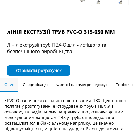
лІНІЯ ЕКСТРУЗІЇ ТРУБ PVC-O 315-630 ММ
Лінія екструзії труб ПВХ-О для чистішого та
безпечнішого виробництва
Отримати розрахунок
Опис
Специфікація
Фізичні параметри індексу:
Порівнян
• PVC-O означає біаксіально орієнтований ПВХ. Цей процес
полягає у розтягуванні екструдованих труб з ПВХ-У в
осьовому та радіальному напрямках, що дозволяє довгим
молекулярним ланцюгам ПВХ у трубах впорядковано
розташуватися в біаксіальному напрямку. Це значно
підвищує міцність, міцність на удар, стійкість до втоми та