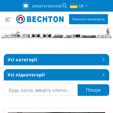
UK
[email protected]
Отримати розрахунок
Усі категорії
Усі підкатегорії
Пошук