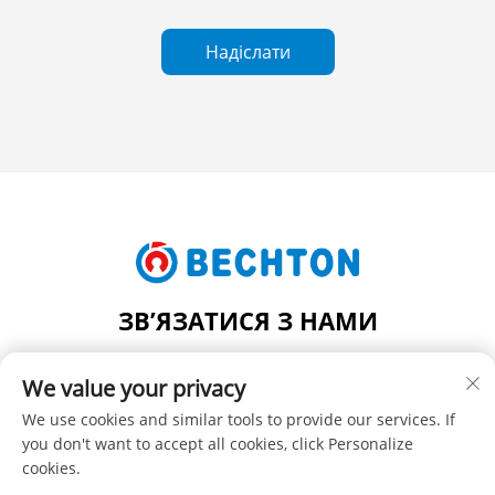
Надіслати
ЗВ’ЯЗАТИСЯ З НАМИ
Add: NO.206, JIFU ROAD, FENGHUANG TOWN,
We value your privacy
ZHANGJIAGANG CITY, JIANGSU PROVINCE, CHINA
Тел.:
+86-13962240078
We use cookies and similar tools to provide our services. If
you don't want to accept all cookies, click Personalize
Ел. пошта:
[email protected]
cookies.