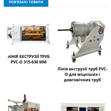
ПОВ’ЯЗАНІ ТОВАРИ
лІНІЯ ЕКСТРУЗІЇ ТРУБ
PVC-O 315-630 ММ
Лінія екструзії труб PVC-
O для міцніших і
довговічних труб