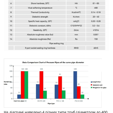
На діаграмі наведено 4 різних типи труб (діаметром до 400