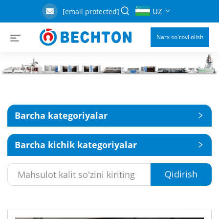
UZ
[email protected]
Narx so'rovi olish
Barcha kategoriyalar
Barcha kichik kategoriyalar
Qidirish