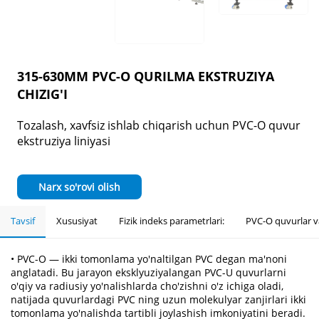
315-630MM PVC-O QURILMA EKSTRUZIYA
CHIZIG'I
Tozalash, xavfsiz ishlab chiqarish uchun PVC-O quvur
ekstruziya liniyasi
Narx so'rovi olish
Tavsif
Xususiyat
Fizik indeks parametrlari:
PVC-O quvurlar v
• PVC-O — ikki tomonlama yo'naltilgan PVC degan ma'noni
anglatadi. Bu jarayon eksklyuziyalangan PVC-U quvurlarni
o'qiy va radiusiy yo'nalishlarda cho'zishni o'z ichiga oladi,
natijada quvurlardagi PVC ning uzun molekulyar zanjirlari ikki
tomonlama yo'nalishda tartibli joylashish imkoniyatini beradi.