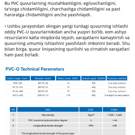
Bu PVC quvurlarning mustahkamligini, egiluvchanligini,
ta'sirga chidamliligini, charchashga chidamliligini va past
haroratga chidamliligini ancha yaxshilaydi.
• Ushbu jarayondan olingan yangi turdagi quvurning ishlashi
oddiy PVC-U quvurlarnikidan ancha yuqori bo'lib, xom ashyo
resurslarini katta miqdorda tejash, xarajatlarni kamaytirish va
quvurning umumiy ishlashini yaxshilash imkonini beradi. Shu
bilan birga, quvur liniyasining qurilishi va o'rnatish xarajatlari
ham past bo'ladi.