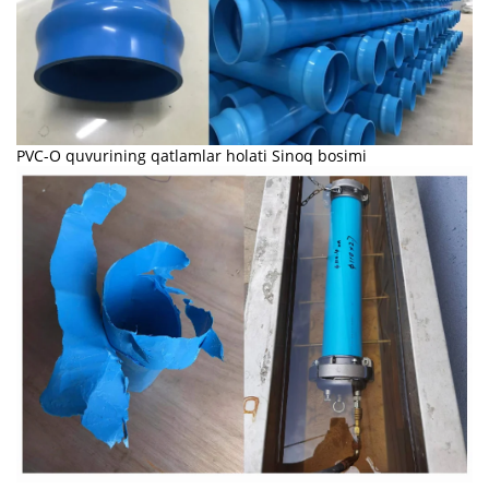
PVC-O quvurining qatlamlar holati Sinoq bosimi