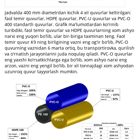
Jadvalda 400 mm diametrdan kichik 4 xil quvurlar keltirilgan:
faol temir quvurlar, HDPE quvurlar, PVC-U quvurlar va PVC-O
400 standartli quvurlar. Grafik ma'lumotlardan ko'rinib
turibdiki, faol temir quvurlar va HDPE quvurlarning xom ashyo
narxi eng yuqori bo'lib, ular bir-biriga taxminan teng. Faol
temir quvur K9 ning birligining vazni eng og'ir bo'lib, PVC-O
quvurning vaznidan 6 marta ortiq, bu transportirovka, qurilish
va o'rnatish jarayonlarini juda noqulay qiladi. PVC-O quvurlar
eng yaxshi ko'rsatkichlarga ega bo'lib, xom ashyo narxi eng
arzon, vazni eng yengil bo'lib, bir xil tonnajdagi xom ashyodan
uzunroq quvur tayyorlash mumkin.