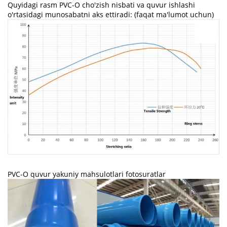
Quyidagi rasm PVC-O cho'zish nisbati va quvur ishlashi
o'rtasidagi munosabatni aks ettiradi: (faqat ma'lumot uchun)
PVC-O quvur yakuniy mahsulotlari fotosuratlar