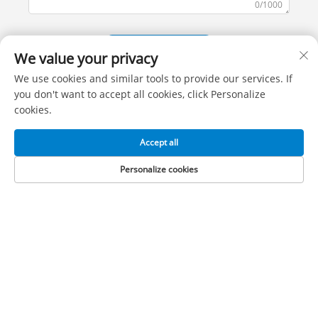
0/1000
Yuborish
We value your privacy
We use cookies and similar tools to provide our services. If
you don't want to accept all cookies, click Personalize
cookies.
Accept all
Personalize cookies
BIZ BILAN BOG'LANING
Add: XITOY RESPUBLIKASIDAGI JIANGSU VILODATI,
ZHANGJIAGANG SHAHRI, FENGHUANG SHAHARCHASI,
JIFU KO'CHASI, 206-UY
Tel:
+86-13962240078