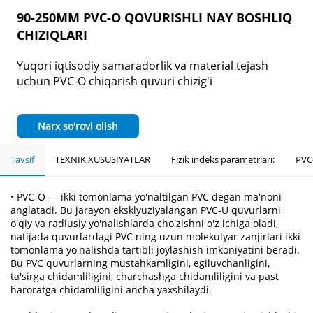
90-250MM PVC-O QOVURISHLI NAY BOSHLIQ
CHIZIQLARI
Yuqori iqtisodiy samaradorlik va material tejash
uchun PVC-O chiqarish quvuri chizig'i
Narx so'rovi olish
Tavsif
TEXNIK XUSUSIYATLAR
Fizik indeks parametrlari:
PVC-
• PVC-O — ikki tomonlama yo'naltilgan PVC degan ma'noni
anglatadi. Bu jarayon eksklyuziyalangan PVC-U quvurlarni
o'qiy va radiusiy yo'nalishlarda cho'zishni o'z ichiga oladi,
natijada quvurlardagi PVC ning uzun molekulyar zanjirlari ikki
tomonlama yo'nalishda tartibli joylashish imkoniyatini beradi.
Bu PVC quvurlarning mustahkamligini, egiluvchanligini,
ta'sirga chidamliligini, charchashga chidamliligini va past
haroratga chidamliligini ancha yaxshilaydi.