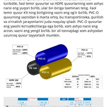
turibdiki, faol temir quvurlar va HDPE quvurlarning xom ashyo
narxi eng yuqori bo'lib, ular bir-biriga taxminan teng. Faol
temir quvur K9 ning birligining vazni eng og'ir bo'lib, PVC-O
quvurning vaznidan 6 marta ortiq, bu transportirovka, qurilish
va o'rnatish jarayonlarini juda noqulay qiladi. PVC-O quvurlar
eng yaxshi ko'rsatkichlarga ega bo'lib, xom ashyo narxi eng
arzon, vazni eng yengil bo'lib, bir xil tonnajdagi xom ashyodan
uzunroq quvur tayyorlash mumkin.