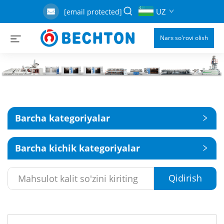
UZ
[email protected]
Narx so'rovi olish
Barcha kategoriyalar
Barcha kichik kategoriyalar
Qidirish