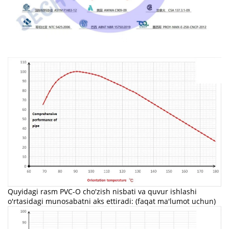
Quyidagi rasm PVC-O cho'zish nisbati va quvur ishlashi
o'rtasidagi munosabatni aks ettiradi: (faqat ma'lumot uchun)