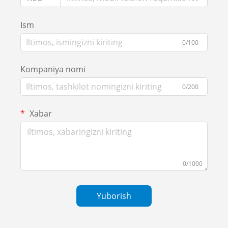
Ism
0/100
Kompaniya nomi
0/200
Xabar
0/1000
Yuborish