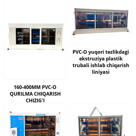
PVC-O yuqori tezlikdagi
ekstruziya plastik
trubali ishlab chiqarish
liniyasi
160-400MM PVC-O
QURILMA CHIQARISH
CHIZIG'I