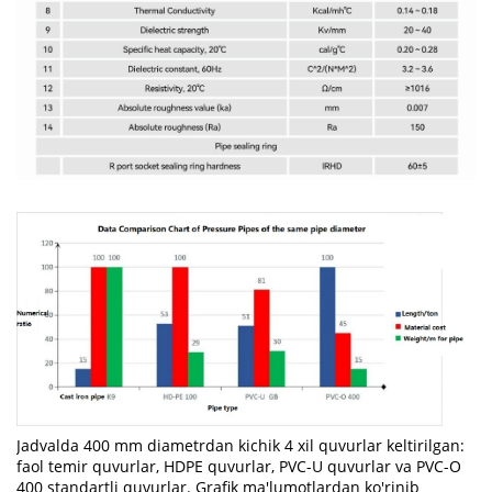
Jadvalda 400 mm diametrdan kichik 4 xil quvurlar keltirilgan:
faol temir quvurlar, HDPE quvurlar, PVC-U quvurlar va PVC-O
400 standartli quvurlar. Grafik ma'lumotlardan ko'rinib