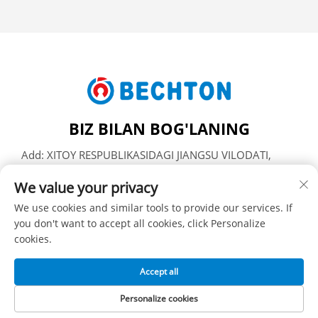
BIZ BILAN BOG'LANING
Add: XITOY RESPUBLIKASIDAGI JIANGSU VILODATI,
ZHANGJIAGANG SHAHRI, FENGHUANG SHAHARCHASI,
We value your privacy
JIFU KO'CHASI, 206-UY
Tel:
+86-13962240078
We use cookies and similar tools to provide our services. If
you don't want to accept all cookies, click Personalize
Elektron pochta:
[email protected]
cookies.
Accept all
Nashr huquqi SUZHOU BECHTON PLASTIK MASHINASOZLIK
KORXONASIGA tegishli -
Maxfiylik siyosati
Personalize cookies