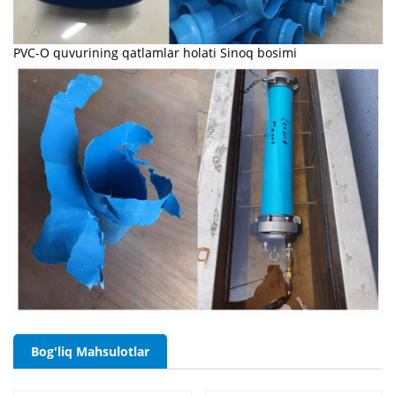
PVC-O quvurining qatlamlar holati Sinoq bosimi
Bog'liq Mahsulotlar