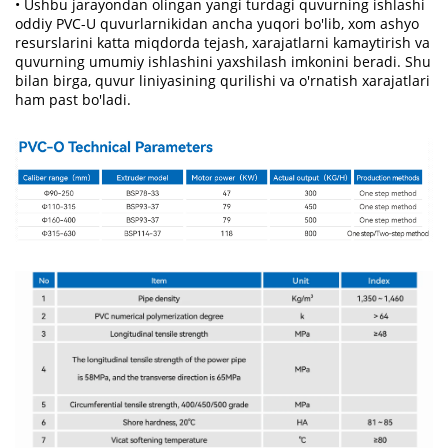
• Ushbu jarayondan olingan yangi turdagi quvurning ishlashi
oddiy PVC-U quvurlarnikidan ancha yuqori bo'lib, xom ashyo
resurslarini katta miqdorda tejash, xarajatlarni kamaytirish va
quvurning umumiy ishlashini yaxshilash imkonini beradi. Shu
bilan birga, quvur liniyasining qurilishi va o'rnatish xarajatlari
ham past bo'ladi.