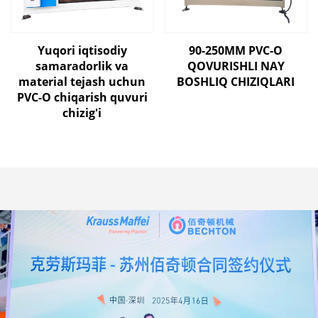
Yuqori iqtisodiy
90-250MM PVC-O
samaradorlik va
QOVURISHLI NAY
material tejash uchun
BOSHLIQ CHIZIQLARI
PVC-O chiqarish quvuri
chizig'i