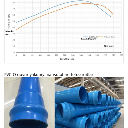
PVC-O quvur yakuniy mahsulotlari fotosuratlar