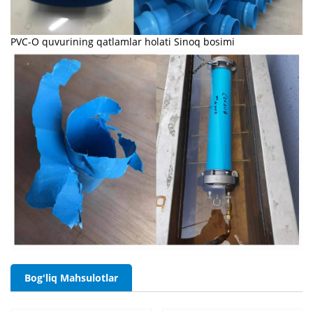
PVC-O quvurining qatlamlar holati Sinoq bosimi
Bog'liq Mahsulotlar