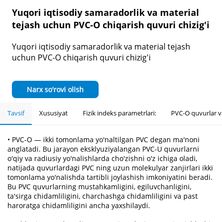
Yuqori iqtisodiy samaradorlik va material
tejash uchun PVC-O chiqarish quvuri chizig'i
Yuqori iqtisodiy samaradorlik va material tejash
uchun PVC-O chiqarish quvuri chizig'i
Narx so'rovi olish
Tavsif
Xususiyat
Fizik indeks parametrlari:
PVC-O quvurlar v
• PVC-O — ikki tomonlama yo'naltilgan PVC degan ma'noni
anglatadi. Bu jarayon eksklyuziyalangan PVC-U quvurlarni
o'qiy va radiusiy yo'nalishlarda cho'zishni o'z ichiga oladi,
natijada quvurlardagi PVC ning uzun molekulyar zanjirlari ikki
tomonlama yo'nalishda tartibli joylashish imkoniyatini beradi.
Bu PVC quvurlarning mustahkamligini, egiluvchanligini,
ta'sirga chidamliligini, charchashga chidamliligini va past
haroratga chidamliligini ancha yaxshilaydi.