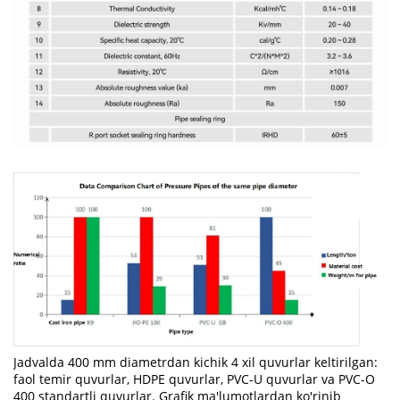
Jadvalda 400 mm diametrdan kichik 4 xil quvurlar keltirilgan:
faol temir quvurlar, HDPE quvurlar, PVC-U quvurlar va PVC-O
400 standartli quvurlar. Grafik ma'lumotlardan ko'rinib