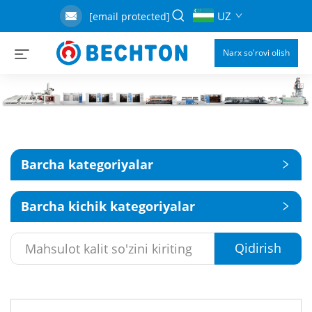
UZ
[email protected]
Narx so'rovi olish
Barcha kategoriyalar
Barcha kichik kategoriyalar
Qidirish