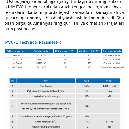
• Ushbu jarayondan olingan yangi turdagi quvurning ishlashi
oddiy PVC-U quvurlarnikidan ancha yuqori bo'lib, xom ashyo
resurslarini katta miqdorda tejash, xarajatlarni kamaytirish va
quvurning umumiy ishlashini yaxshilash imkonini beradi. Shu
bilan birga, quvur liniyasining qurilishi va o'rnatish xarajatlari
ham past bo'ladi.