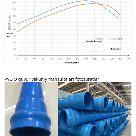
PVC-O quvur yakuniy mahsulotlari fotosuratlar