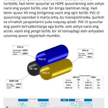
turibdiki, faol temir quvurlar va HDPE quvurlarning xom ashyo
narxi eng yuqori bo'lib, ular bir-biriga taxminan teng. Faol
temir quvur K9 ning birligining vazni eng og'ir bo'lib, PVC-O
quvurning vaznidan 6 marta ortiq, bu transportirovka, qurilish
va o'rnatish jarayonlarini juda noqulay qiladi. PVC-O quvurlar
eng yaxshi ko'rsatkichlarga ega bo'lib, xom ashyo narxi eng
arzon, vazni eng yengil bo'lib, bir xil tonnajdagi xom ashyodan
uzunroq quvur tayyorlash mumkin.