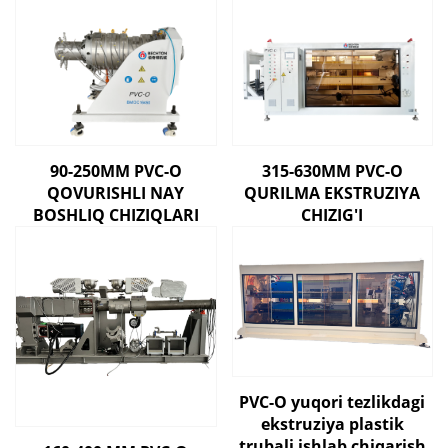
90-250MM PVC-O
315-630MM PVC-O
QOVURISHLI NAY
QURILMA EKSTRUZIYA
BOSHLIQ CHIZIQLARI
CHIZIG'I
PVC-O yuqori tezlikdagi
ekstruziya plastik
trubali ishlab chiqarish