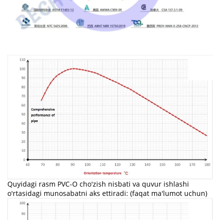
Quyidagi rasm PVC-O cho'zish nisbati va quvur ishlashi
o'rtasidagi munosabatni aks ettiradi: (faqat ma'lumot uchun)