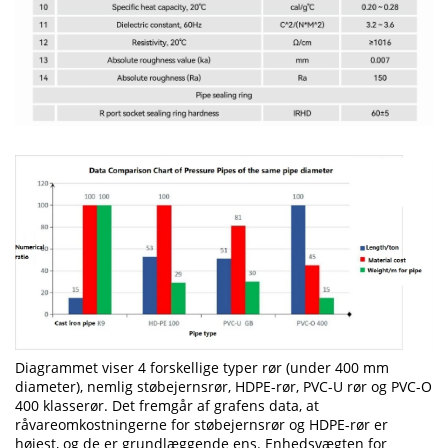
Diagrammet viser 4 forskellige typer rør (under 400 mm
diameter), nemlig støbejernsrør, HDPE-rør, PVC-U rør og PVC-O
400 klasserør. Det fremgår af grafens data, at
råvareomkostningerne for støbejernsrør og HDPE-rør er
højest, og de er grundlæggende ens. Enhedsvægten for