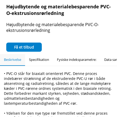
Højudbytende og materialebesparende PVC-
O-ekstrusionsrørledning
Højudbytende og materialebesparende PVC-O-
ekstrusionsrørledning
Få et tilbud
Beskrivelse
Specifikation
Fysiske indeksparametre:
Data sa
• PVC-O står for biaxialt orienteret PVC. Denne proces
indebærer strækning af de ekstruderede PVC-U rør i både
akseretning og radialretning, således at de lange molekylære
kæder i PVC-rørene ordnes systematisk i den biaxiale retning.
Dette forbedrer markant styrken, sejheden, stødvandskeden,
udmattelsesbestandigheden og
lavtemperaturbestandigheden af PVC-rør.
• Ydelsen for den nye type rør fremstillet ved denne proces