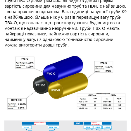
труби ПВХ-О діаметром 400. Як видно з даних графіка,
вартість сировини для чавунних труб та HDPE є найвищою,
і вона практично однакова. Вага одиниці чавунної труби К9
є найбільшою, більше ніж у 6 разів перевищує вагу труби
ПВХ-О, що означає, що транспортування, будівництво та
монтаж є надзвичайно незручними. Труби ПВХ-О мають
найкращі показники, найнижчу вартість сировини,
найменшу вагу, і з однаковою тоннажністю сировини
можна виготовити довші труби.