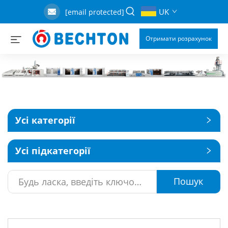
UK
[email protected]
Отримати розрахунок
Усі категорії
Усі підкатегорії
Пошук