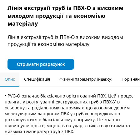
Лінія екструзії труб із ПВХ-О з високим
виходом продукції та економією
матеріалу
Лінія екструзії труб із ПВХ-О з високим виходом
продукції та економією матеріалу
Отримати розрахунок
Опис
Специфікація
Фізичні параметри індексу:
Порівнян
• PVC-O означає біаксіально орієнтований ПВХ. Цей процес
полягає у розтягуванні екструдованих труб з ПВХ-У в
осьовому та радіальному напрямках, що дозволяє довгим
молекулярним ланцюгам ПВХ у трубах впорядковано
розташуватися в біаксіальному напрямку. Це значно
підвищує міцність, міцність на удар, стійкість до втоми та
низьких температур труб з ПВХ.