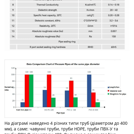
На діаграмі наведено 4 різних типи труб (діаметром до 400
мм), а саме: чавунні труби, труби HDPE, труби ПВХ-У та