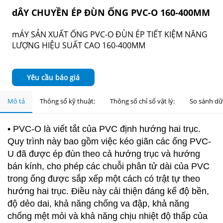
dÂY CHUYỀN ÉP ĐÙN ỐNG PVC-O 160-400MM
mÁY SẢN XUẤT ỐNG PVC-O ĐÙN ÉP TIẾT KIỆM NĂNG
LƯỢNG HIỆU SUẤT CAO 160-400MM
Yêu cầu báo giá
Mô tả
Thông số kỹ thuật:
Thông số chỉ số vật lý:
So sánh dữ 
•
PVC-O là viết tắt của PVC định hướng hai trục.
Quy trình này bao gồm việc kéo giãn các ống PVC-
U đã được ép đùn theo cả hướng trục và hướng
bán kính, cho phép các chuỗi phân tử dài của PVC
trong ống được sắp xếp một cách có trật tự theo
hướng hai trục. Điều này cải thiện đáng kể độ bền,
độ dẻo dai, khả năng chống va đập, khả năng
chống mệt mỏi và khả năng chịu nhiệt độ thấp của