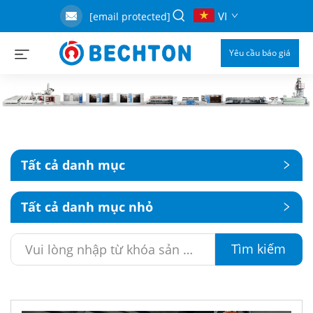
VI
[email protected]
Yêu cầu báo giá
Tất cả danh mục
Tất cả danh mục nhỏ
Tìm kiếm